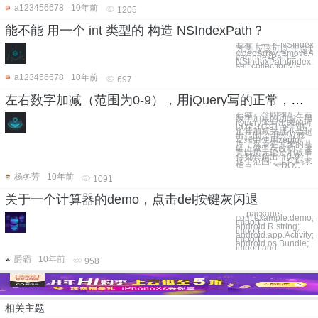
a123456678
10年前
1205
能不能 用一个 int 类型的 构造 NSIndexPath？
我看了一下 NSIndexP
方法 应该可以 于是
videoArray.removeAt
var indexPath =
NSIndexPath(index: 
self.collectionVie
a123456678
10年前
697
左右数字加减（范围为0-9），用jQuery写的正常，为什么用zepto就会一直加会超过9，一直减会出现负数。
在做一个购物车左右
数字加减的功能，用
jQuery库写出来的可
以在（0-9）的范围
正常加减并且不会超
出范围。 我想在移
动端中使用zepto
库，然后在原来的基
础上做了点改动，改
完以后无论是加减事
件都会超出（0-9）
这个范围，上代码求
指点。 ``` <!DOC
杨冬芳
10年前
1091
关于一个计算器的demo，点击del按键灰闪退
``` package
com.example.demo;
import
android.R.string;
import
android.app.Activity;
import
android.os.Bundle;
import and
爵霸
10年前
958
相关主题