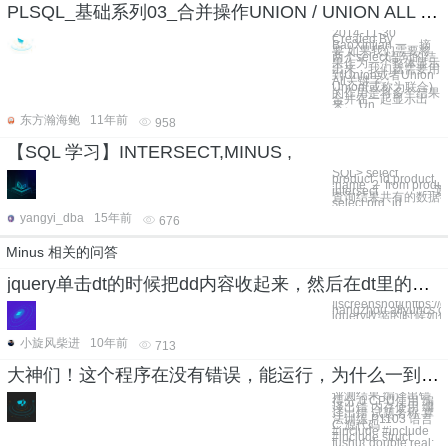
PLSQL_基础系列03_合并操作UNION / UNION ALL / MINUS / INTERSET（案例）
2014-11-30
Created By
BaoXinjian 一、摘
要 如果我们需要将
两个select语句的结
果作为一个整体显示
出来，我们就需要用
到Union或者Union
All关键字。
Union(或称为联合)
的作用是将多个结果
合并在一起显示出
来。 Un
东方瀚海鲍
11年前
958
【SQL 学习】INTERSECT,MINUS ,
SQL> select
product_id,product_t
,name 2 from produ
intersect ---
查询结果共有的数据行
select prd_id,
yangyi_dba
15年前
676
Minus 相关的问答
jquery单击dt的时候把dd内容收起来，然后在dt里的图标变-
![screenshot](https://
hangzhou.aliyuncs.
jquery收缩的时候如何
小旋风柴进
10年前
713
大神们！这个程序在没有错误，能运行，为什么一到蓝桥杯提交时间就会显示编译错误的？
评测结果 编译出错
得分 0 CPU使用 编
译出错 内存使用 编
译出错 试题名称 算
法训练 P1103 语言
C 源代码 ```
#include #include
#include struct
fushu{ double real;