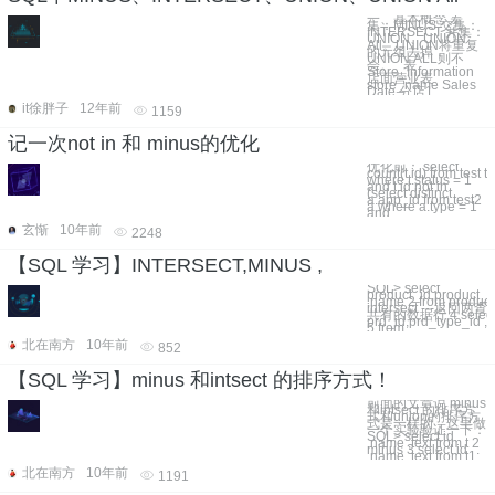
一、基本概念 差
集：MINUS 交集：
INTERSECT 并集：
UNION、UNION
All。UNION将重复
的元组去掉，
UNION ALL则不
会。 表
Store_Information
店面营业表
store_name Sales
Date 分店1
it徐胖子
12年前
1159
记一次not in 和 minus的优化
优化前： select
count(t.id) from test t
where t.status = 1
and t.id not in
(select distinct
a.app_id from test2
a where a.type = 1
and
玄惭
10年前
2248
【SQL 学习】INTERSECT,MINUS ,
SQL> select
product_id,product_t
,name 2 from product
intersect ---返回两
共有的数据行 4 selec
prd_id,prd_type_id 
5 from
北在南方
10年前
852
【SQL 学习】minus 和intsect 的排序方式！
前面的文章说 minus
和intsect 的排序方
式和union的排序方
式是一样的，这里做
一个实验验证一下：
SQL> select id
,name ,text from t 2
minus 3 select id
,name ,text from t1;
北在南方
10年前
1191