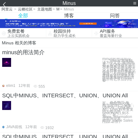
Minus
阿里云
>
云栖社区
>
主题地图
>
M
>
Minus
全部
博客
问答
免费套餐
校园扶持
API服务
上云实践机会
助力学生成长
覆盖海量行业
Minus 相关的博客
minus的用法简介
minus的用法简介
“minus”直接翻
译为中文是“减”的意
思，在Oracle中也是
用来做减法操作的，
只不过它不是传统意
义上对数字的减法，
而是对查询结果集的
减法。A minus B就
意味着将结果集A去
除结果集B中所包含
的所有记录后的结
果，
elim1
12年前
555
SQL中MINUS、INTERSECT、UNION、UNION All
一、基本概念 差
集：MINUS 交集：
INTERSECT 并集：
UNION、UNION
All。UNION将重复
的元组去掉，
UNION ALL则不
会。 表
Store_Information
店面营业表
store_name Sales
Date 分店1
JAVA前线
12年前
1932
SQL中MINUS、INTERSECT、UNION、UNION All