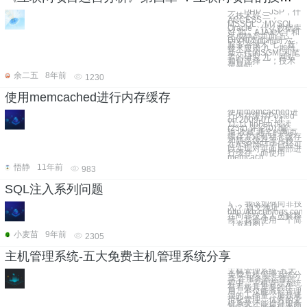
一，PHP、JSP，什
么技术好 三，
ACCESS、
MSSQL、MYSQL、
Oracle，什么数据库
好 四，AJAX火了和
生成静态页面 五，
DIV和页面布局 六，
服务器技术 七，新
技术应用 八，期待
新一代的SGML和笔
者的研究 九，网站
如何选择 一，技术
是基础
余二五
8年前
1230
使用memcached进行内存缓存
使用memcached进
行内存缓存Posted
on 2009-01-14
11:11 linFen 阅读
(254) 评论(0) 编
辑 收藏 通常的网页
缓存方式有动态缓存
和静态缓存等几种，
在ASP.NET中已经可
以实现对页面局部进
行缓存，而使用
memcach
悟静
11年前
983
SQL注入系列问题
1 、 我该如何向非技
入？ 原文地址：
http://kb.cnblogs.co
在向非技术人员解释S
候，我会使用一个简
（资料图）
小麦苗
9年前
2305
主机管理系统-五大免费主机管理系统分享
主机管理系统-五大
免费主机管理系统分
享 在服务器运维过
程中，主机管理系统
有着极其重要的作
用，不仅能减轻管理
员的工作量、加强规
范化管理，优秀的主
机系统还能提升服务