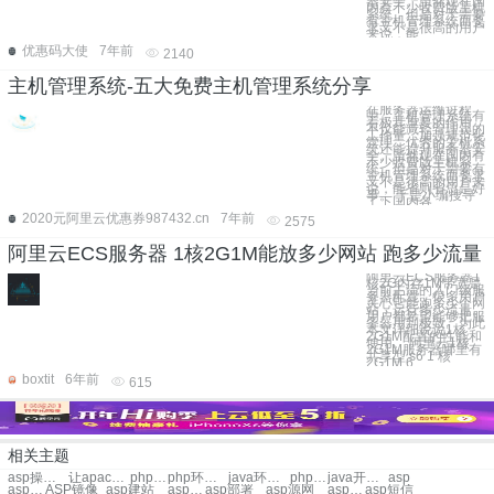
器安全。虽然现在国
内有不少收费版主机
系统，但是对于需要
有主机管理系统而要
求又不是很高的用户
来说，能
优惠码大使
7年前
2140
主机管理系统-五大免费主机管理系统分享
在服务器运维过程
中，主机管理系统有
着极其重要的作用，
不仅能减轻管理员的
工作量、加强规范化
管理，优秀的主机系
统还能提升服务器安
全。虽然现在国内有
不少收费版主机系
统，但是对于需要有
主机管理系统而要求
又不是很高的用户来
说，能省则省总是好
事。 于是小编搜寻
了下国内各
2020元阿里云优惠券987432.cn
7年前
2575
阿里云ECS服务器 1核2G1M能放多少网站 跑多少流量
阿里云ECS服务器1
核2G内存1M带宽是
当前主流的入门级服
务器配置，很多用户
关心它能跑多少个网
站，运行多少流量。
用户都希望能够把服
务器用到极致。为此
本文详细说说1核
2G1M配置的性能和
使用。 阿里云1核
2G1M服务器哪里有
共享型 s6 1 核
2G1M 6
boxtit
6年前
615
相关主题
asp操作mysql
让apache支持php
php搭配环境
php环境搭配
java环境搭配
php开发环境搭配
java开发环境搭配
asp
asp入门
ASP镜像
asp建站
asp网站
asp部署
asp源网
asp 配置
asp短信