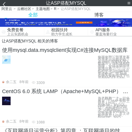
让ASP搭配MYSQL
阿里云
>
云栖社区
>
主题地图
>
R
>
让ASP搭配MYSQL
全部
博客
免费套餐
校园扶持
API服务
上云实践机会
助力学生成长
覆盖海量行业
让ASP搭配MYSQL 相关的博客
使用mysql.data.mysqlclient实现C#连接MySQL数据库
在现在的公司做开发
两年多了，前几天有
个朋友问我能不能
用.net去连接MySQL
数据库，当时就有些
发懵，不过仔细回味
回味，发现做的这么
多项目里，
ASP/ASP.Net始终是
和SQL Server数据
库搭配的，而Java
在绝大多数情况下也
是和MySQL/Orac
余二五
8年前
3309
CentOS 6.0 系统 LAMP（Apache+MySQL+PHP） 安装步骤
先来解释一下，什么
是 LAMP。正如标题
所言，LAMP 实际上
就是 Linux、
Apache、MySQL、
PHP 四个名称的缩
写，当然最后一个
“P” 还有其他说法是
Perl 或者 Python。
不用多说了，本文讲
解的就是 Linux、
Apache、MyS
余二五
8年前
1088
《互联网项目运营分析》第四章 ：互联网项目的技术选择与应用