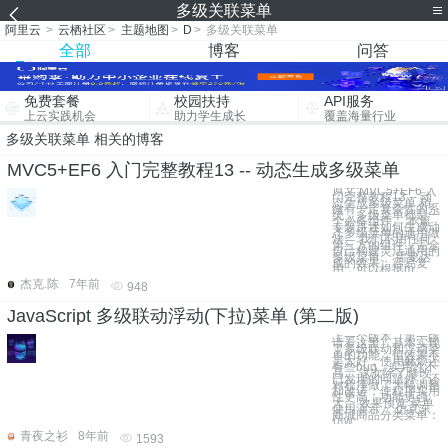
多级关联菜单
阿里云
>
云栖社区
>
主题地图
>
D
>
多级关联菜单
全部
博客
问答
免费套餐
校园扶持
API服务
上云实践机会
助力学生成长
覆盖海量行业
多级关联菜单 相关的博客
MVC5+EF6 入门完整教程13 -- 动态生成多级菜单
原文:MVC5+EF6 入
门完整教程13 -- 动
态生成多级菜单 稍
微有一定复杂性的系
统，多级菜单都是一
个必备组件。 本篇
专题讲述如何生成动
态多级菜单的通用做
法。 我们不用任何
第三方的组件，完全
自己构建灵活通用的
多级菜单。 需要达
成的效果：容易复
用，可以根据m
杰克.陈
7年前
948
JavaScript 多级联动浮动(下拉)菜单 (第二版)
上一个版本（第一版
请看这里）基本实现
了多级联动和浮动菜
单的功能，但效果不
是太好，使用麻烦还
有些bug，实用性不
高。 这次除了修改
已发现的问题外，还
对程序做了大幅调整
和改进，使程序实用
性更高，功能更强
大。 效果预览 菜单
使用演示： 仿京东
商城商品分类菜单：
仿w
青夜之衫
8年前
1593