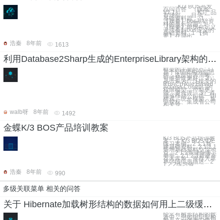
K/3 BOS开发
百问百答 （版本：
V1.1） K3产品
市场部 目录 一、
基础资料篇__ 1
【摘要】bos基础资
料的显示问题_ 1
【摘要】单据自定义
无法看到bos定义的
基础资料_ 1 【摘
要】在调出
浩秦
8年前
1613
利用Database2Sharp生成的EnterpriseLibrary架构的特点
框架的主要特点: 1）
基于N层架构分层思
想，各层边界清晰，
可维护性更好。 2）
基于最为广泛接受的
RBAC(Role Based
Access Control )的
权限模型，控制更
强、更合理。 3）遵
循省移动公司统一UI
样式、统一框架、集
中授权、集成省公司
相关业
walb呀
8年前
1492
金蝶K/3 BOS产品培训教案
K/3 BOS产品培训教
案 1 K/3 BOS IDE
练习案例... 2 1.1新
建基础资料... 2 1.1.1
新增基础资料交货地
点... 2 1.2新建业务
单据... 2 1.2.1新建寄
存入库单，寄存入库
单字段信息描述... 2
1.2.2练习值
浩秦
8年前
990
多级关联菜单 相关的问答
关于 Hibernate加载树形结构的数据如何用上二级缓存问题
经常有树形结构的数
表中，例如组织架构