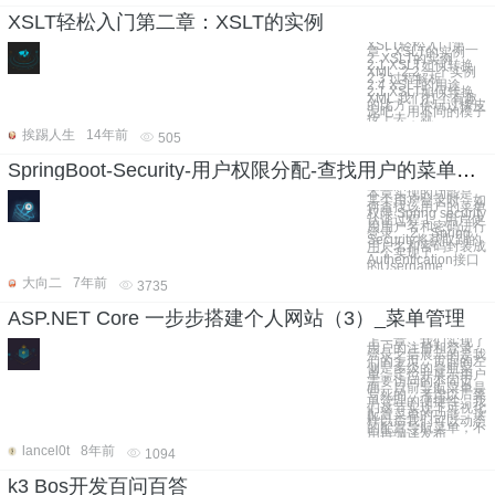
XSLT轻松入门第二章：XSLT的实例
XSLT轻松入门第二
章：XSLT的实例
2. XSLT的实例
2.1 XSLT如何转换
XML 2.2 一个实例
2.3 过程解析
2.4 XSLT的用途
2.1 XSLT如何转换
XML 我们打个有趣
的比方，你玩过橡皮
泥吧，用不同的模子
按上去，就
挨踢人生
14年前
505
SpringBoot-Security-用户权限分配-查找用户的菜单权限
本章实现的功能是，
某个用户登录时，如
何查找该用户的菜单
权限 Spring security
认证过程 1、用户使
用用户名和密码进行
登录。 2、Spring
Security将获取到的
用户名和密码封装成
一个实现了
Authentication接口
的Username
大向二
7年前
3735
ASP.NET Core 一步步搭建个人网站（3）_菜单管理
上一章，我们实现了
用户的注册和登录，
登录之后展示的是我
们的主页，页面的左
侧是多级的导航菜
单，定位并展示用户
需要访问的不同页
面。目前导航菜单是
写死的，考虑以后菜
单管理的便捷性，我
们这节实现下可视化
配置菜单的功能，这
样以后我们可以动态
的配置导航菜单，不
用再编译发布
lancel0t
8年前
1094
k3 Bos开发百问百答