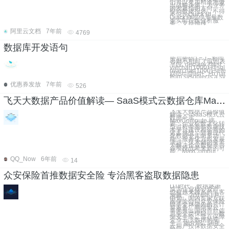
们可以更加精准地做
出战略决策，为业务
的发展指明方向。
提到数据报表，不得
不说说Quick BI。
Quick BI提供海量数
据实时在线分析服
务，支持拖拽
阿里云文档
7年前
4769
数据库开发语句
密后密码') = 1--相同
否则不相同 3.取回表
字段: declare @list
varchar(1000),@sql
nvarchar(1000) selec
@list=@list+','+b.na
from sysobjects a,sys
优惠券发放
7年前
526
飞天大数据产品价值解读— SaaS模式云数据仓库MaxCompute
飞天大数据产品价值
解读 — SaaS模式云
数据仓库
MaxCompute 摘
要：企业在数字化转
型过程中面临数据技
术平台建设和运营的
诸多挑战，随着现代
化数据仓库向多功
能、服务化方向发展
演进，技术侧的变革
为解决企业数据平台
各项挑战带来新的可
能。MaxComput
QQ_Now
6年前
14
众安保险首推数据安全险 专治黑客盗取数据隐患
DT时代，数据逐渐
成为企业核心资产，
也被越来越多的黑客
觊觎。 2016年1月
中旬，国内首家互联
网保险公司众安保险
携手全球领先的云计
算服务厂商阿里云，
率先推出国内首款信
息安全类保险——数
据安全险，旨在保障
企业云上数据的安
全。 据介绍，阿里
云用户投保数据安全
险后