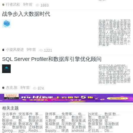
行者武松
9年前
1883
战争步入大数据时代
点击标题下「大数据
文摘」可快捷关注
随着大数据在军事领
域的高效开发和全面
运用，战争将步入大
数据时代。在未来战
场上，“除了上帝，
任何人都必须用数据
说话”，只有具备大
数据优势的一方，才
能有效掌控数据——
这一关键战略资源，
从而在战场上立于不
败之地。毫无疑问，
打赢未
小旋风柴进
9年前
1221
SQL Server Profiler和数据库引擎优化顾问
原文:SQL Server
Profiler和数据库引
擎优化顾问 简介
说到Sql的【性
能工具】真是强大，
SQL Server Profiler
的中文意思是SQL
Server事件探查，这
个到底是做什么用的
呢？我们都知道探查
的意思大多
杰克.陈
8年前
874
相关主题
攻击事件
突发事件
事件rds
微博事件营销
免费事件日志服务
电子商务事件营销
js浏览器关闭事件
数据 数据库
大数据数据
数据仓库数据
数据分析 数据
数据分析数据
数据仓库 元数据
数据挖掘 数据清洗
数据仓库数据清洗
数据库数据清理
数据分片 数据库
数据库管理数据
数据还原
元数据
数据收集
数据集成
模型数据
提取数据
储存数据
数据篡改
数据 安全
集成数据
应用数据
数据系统
数据复制
添加数据
保护数据
数据整合
迁移数据
表单数据
主数据
复原数据
数据救援
后台数据
SpringMVC上传
arm linux gcc
Redis主从读写分离
$apply方法
啤酒
android坐标系统
栏目高亮显示
DbProviderFactory