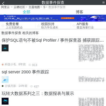
数据事件探查
阿里云
>
云栖社区
>
主题地图
>
S
>
数据事件探查
全部
博客
免费套餐
校园扶持
API服务
上云实践机会
助力学生成长
覆盖海量行业
数据事件探查 相关的博客
保护SQL语句不被Sql Profiler / 事件探查器 捕获跟踪到<转>
Sql Server数据库的
一大优势，就是具有
富UI的管理和调试工
具，这点，绝对是优
于ORACLE和其他
的大中型数据库的。
Sql Server的众多工
具中，对于开发人员
和DBA来讲，非常重
要的一个，就是Sql
Profiler (事件探查
器) 了。 Sql
科技小毛
8年前
913
sql server 2000 事件跟踪
引用：
http://zhidao.baidu.
打开 事件探查器，文件
具处设置筛选条件 如
古镇月影
14年前
437
玩转大数据系列之三：数据报表与展示
经过了数据采集与数
据同步、数据分析和
处理，我们应该考虑
将处理好的数据做成
报表或者大屏展示给
老板们看，以便老板