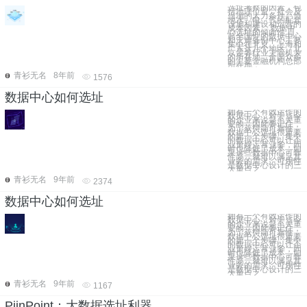
选址考察的因素，包
括地理位置、社会及
当地的人力条件、当
地水、电、气的配套
设施和建设和运营的
成本因素。 数据中
心选址的倾向性 目
前全国性的数据中心
和灾难备份中心主要
集中在北京、上海和
广东这几个地区，北
京是各行业主管机关
的所在地，全国众多
的主要金融机构总部
所在地，
青衫无名
8年前
1576
数据中心如何选址
拥有一个有效运作的
数据中心，对于当今
的企业来说是至关重
要的，因此要记住，
为了获得高可靠性，
数据中心选址很重要
的第一个步骤。集中
的数据中心可以让企
业更好运营业务，同
时也降低了成本，如
果这些数据中心可靠
性高，就可以满足其
业务的需求。可用性
是数据中心设计的三
大重点之
青衫无名
9年前
2374
数据中心如何选址
拥有一个有效运作的
数据中心，对于当今
的企业来说是至关重
要的，因此要记住，
为了获得高可靠性，
数据中心选址很重要
的第一个步骤。集中
的数据中心可以让企
业更好运营业务，同
时也降低了成本，如
果这些数据中心可靠
性高，就可以满足其
业务的需求。可用性
是数据中心设计的三
大重点之
青衫无名
9年前
1167
PiinPoint：大数据选址利器