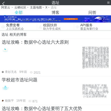
选址
阿里云
>
云栖社区
>
主题地图
>
X
>
选址
全部
博客
问答
免费套餐
校园扶持
API服务
上云实践机会
助力学生成长
覆盖海量行业
选址 相关的博客
选址攻略：数据中心选址六大原则
确定数据中心的选址
是一家公司的关键决
策之一，因为其涉及
到一家公司的发展战
略和目标。任何关于
数据中心的选址的讨
论都无法避开诸如清
洁的能源供应、通
信、数据中心层等因
素。故企业的管理层
必须要给予企业的总
拥有成本(TCO)、及
其长期和短期的目标
来做出相关的选址决
定。
青衫无名
9年前
2021
学校超市选址问题
海南师范大学 课程
设计报告书 题
目： 学校超市选址
问题
院 系： 海南
师范大学计算机科学
与教育技术系
专业班级：
计算机科学与技术
杨振平
16年前
871
选址攻略：数据中心选址要明了五大优势