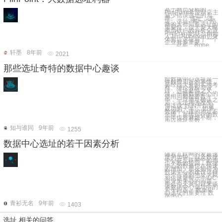
基于网页分析的
PiinPoint希望帮店主
减少错误选址的几
率。 选址，选
址，选址--每一个经
商的人都知道选址的
重要性。位于安大略
省滑铁卢的分析企业
PiinPoint的联合创始
人Jim Robeson切身
体验过选址对于一个
企业有多重要。
此前，Robe
轩墨
8年前
2021
那些选址奇特的数据中心趣谈
给数据中心选址是一
件颇费周折的事情，
要经过大量的实地考
察、理论分析与设
计，选址要慎之又
慎。一般数据中心的
使用周期都要数十
年，一旦地址确认之
后，无法再去改变。
俗话说“好的开始是
成功的一半”，如果
数据中心建的地址不
合理，后续运行的数
十年也将麻烦不断，
所以选址是数
知与谁同
9年前
1255
数据中心选址的若干因素分析
随着互联网的发展速
度的加快，以及数据
中心在互联网中的地
位不断的提高，数据
中心的数量也在快速
的增加。那么如何为
数据中心的建设选择
一个合适的地址？我
相信这是每一个IDC
企业所关心的问题。
那么今天我们就来谈
谈数据中心选址中的
若干问题。 数据中
心选址的重要性 数
据中心
青衫无名
9年前
1403
选址 相关的问答