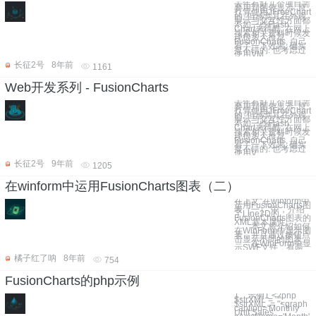
去年有好几个项目需
要用到图表显示, 原
打算使用JFreeChart
的, 但感觉其在外观
展示与交互性方面都
不如一些Flash
Chart来得酷, 在网上
搜索相关资料时候发
现很多人推荐
FusionCharts, 自己
看了一下效果, 确实
挺不错的. 也考虑过
使用VM
长征2号
8年前
1161
Web开发系列 - FusionCharts
去年有好几个项目需
要用到图表显示, 原
打算使用JFreeChart
的, 但感觉其在外观
展示与交互性方面都
不如一些Flash
Chart来得酷, 在网上
搜索相关资料时候发
现很多人推荐
FusionCharts, 自己
看了一下效果, 确实
挺不错的. 也考虑过
使用V
长征2号
9年前
1205
在winform中运用FusionCharts图表（二）
在上文“在winform中
运用FusionCharts图
表（一）”中，介绍
了Line2D的
FusionCharts图表的
XML基本属性。
本文将介绍如何
在WinForm中显示图
表，并且通过按钮点
击显示不同的图表。
在WinForm中显
示SWF文件，有两
橘子红了呐
8年前
754
FusionCharts的php示例
1、示例1 <?php
$strXML = "";
$strXML .= "<graph
caption='Monthly
Unit Sales'