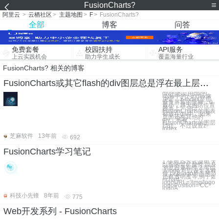
FusionCharts?
阿里云
>
云栖社区
>
主题地图
>
F
>
FusionCharts?
全部
博客
问答
免费套餐
校园扶持
API服务
上云实践机会
助力学生成长
覆盖海量行业
FusionCharts? 相关的博客
FusionCharts或其它flash的div图层总是浮在最上层？ (转)
div的图层由div的
style中的z-index来
决定，z-index是层
垂直屏幕的坐标，0
最小，越大的话位置
越靠上。 由于
FusionCharts的图表
都放在div中，如果
页面还有其他的
div，将被
FusionCharts的图层
挡住。不过设置z-
index
芝麻软件
13年前
692
FusionCharts学习笔记
1 使用JS方式调用,为
以后的可扩展性,以及
浏览器兼容性 2 可以
入logo,可以设定各种
置,以及logo所占的范
还有透明度等,例子如下
<chart
logoURL='/img/logo.gi
logoPosition='CC'
logoA
科技小先锋
8年前
775
Web开发系列 - FusionCharts