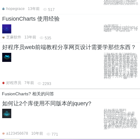
xAxisName='Month'
yAxisName='Units'
decimalPrecision='0
hopegrace
13年前
517
FusionCharts 使用经验
连接地址：
http://www.cnblogs.c
parameter.html 1.
编码。 rt.setDat
芝麻软件
13年前
535
好程序员web前端教程分享网页设计需要学那些东西？
**好程序员**web前
端教程分享网页设计
需要学那些东西：初
次接触或者想要进入
网页设计行业的朋友
会经常分不清楚web
前端与网页设计之间
的区别，不知道网页
设计要学什么，web
前端要学什么，因此
感到很迷茫，下面老
师就来跟大家讲解下
这两个方向分别要学
什么。 网
好程序员
7年前
2293
FusionCharts? 相关的问答
如何让2个库使用不同版本的jquery?
目前项目用到
bootstrap和
FusionCharts,但是
FusionCharts需要
1.4的jquery,
bootstrap需要1.8的
jquery.尝试引用其中
一个版本都会出现问
题.如何让2个库各自
使用正确的jquery版
本?
a123456678
10年前
771