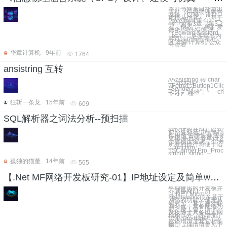
本节书摘来自华章出
版社《信息物理融合
系统（CPS）设计、
建模与仿真——基于
Ptolemy II 平台》一
书中的第3章，第3.2
节，作者：［美］爱
德华·阿什福德·李
（Edward Ashford
Lee），更多章节内
容可以访问云栖社
区“华章计算机”公众
号查看
华章计算机
9年前
1764
ansistring 互转
//Ansistring 转 cha
__fastcall
TForm1::Button1Clic
*Sender) { Ans
Test = "哈哈"; char
Test.c_str
狂斩一条龙
15年前
609
SQL解析器之词法分析--预扫描
我设计的在SQL语句
前，先必须进行预扫
作用是 去除注释 去
空格 并且将各单词之
个空格压缩成一个 并
所有的换行符便于语
1 function
TSCanner.Pro_Proces
string): string;
孤独的猫董
14年前
565
【.Net MF网络开发板研究-01】IP地址设定及简单web演示
早期推出的开发板并
不具备网口，所
以.NET Micro
Framework很多基于
网络的功能，便无从
研究了，其实在物联
网时代，具备网络功
能才是王道。 新开
发板除了具备以太网
模块以外，还增加了
USB Host模块，当
然还增加了其它相关
接口，详情请参见下