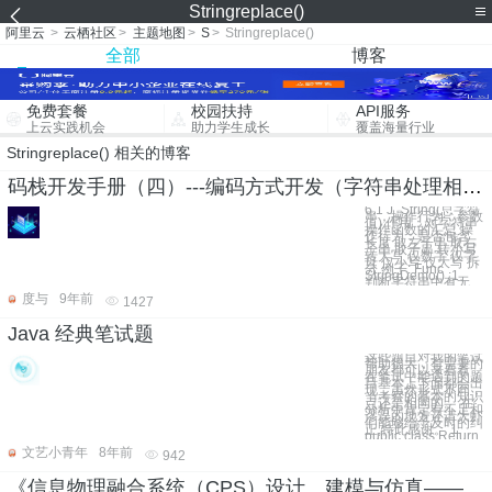
Stringreplace()
阿里云
>
云栖社区
>
主题地图
>
S
>
Stringreplace()
全部
博客
免费套餐
校园扶持
API服务
上云实践机会
助力学生成长
覆盖海量行业
Stringreplace() 相关的博客
码栈开发手册（四）---编码方式开发（字符串处理相关函数）
6.1 J_String(总字符
串，操作行为，参数
值) 作用：对字符串
操作函数的汇总 操
作行为：是否包含
长度 取左子串 取右
子串 取子串 转小写
转大写 仅数字 仅字
母 仅小写 仅大写 拆
分 例子: Func
StringDemo() ;1、
判断字符串中有无
度与
9年前
1427
Java 经典笔试题
这些题目对我的笔试
帮助很大，有需要的
朋友都可以来看看，
在笔试中能遇到的题
目基本上下面都会出
现，虽然形式不同，
当考察的基本的知识
点还是相同的。 在
分析中肯定有不足和
谬误的地方还请大虾
们能够给予及时的纠
正,特此感谢。 1.
public class Return
文艺小青年
8年前
942
《信息物理融合系统（CPS）设计、建模与仿真——基于 Ptolemy II 平台》——3.2 动态数据流