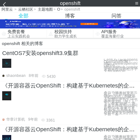
openshift
阿里云
>
云栖社区
>
主题地图
>
O
>
openshift
全部
博客
问答
免费套餐
校园扶持
API服务
上云实践机会
助力学生成长
覆盖海量行业
openshift 相关的博客
CentOS7安装openshift3.9集群
CentOS7安装opensh
OpenShift官网：
https://www.openshift
Github：
https://github.com/ope
开源容器应用程序平台，
支持OpenSh
shaonbean
8年前
5430
《开源容器云OpenShift：构建基于Kubernetes的企业应用云平台》一2.3 完善OpenShift集群
本节书摘来自华章出
版社《开源容器云
OpenShift：构建基
于Kubernetes的企
业应用云平台》一书
中的第2章，第2.3
节，作者 陈耿 ，更
多章节内容可以访问
云栖社区“华章计算
机”公众号查看 2.3
完善OpenShift集群
在部署更复杂的应用
之前，有
华章计算机
9年前
3361
《开源容器云OpenShift：构建基于Kubernetes的企业应用云平台》一第2章 初探OpenShift容器云2.1 启动OpenShift Origin
本节书摘来自华章出
版社《开源容器云
OpenShift：构建基