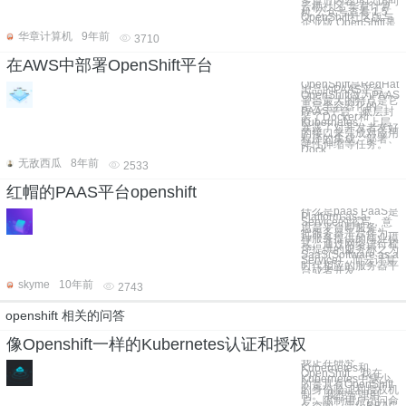
多章节内容可以访问
云栖社区“华章计算
机”公众号查看 1.5
OpenShift社区版与
企业版 OpenShift是
华章计算机
9年前
3710
在AWS中部署OpenShift平台
OpenShift是RedHat
出品的PAAS平台。
OpenShift做为PAAS
平台最大的特点是它
是完全容器化的
PAAS平台，底层封
装了Docker和
Kubernetes，上层
暴露了对开发者友好
的接口来完成对应用
程序的集成、部署、
弹性伸缩等任务。
Dock
无敌西瓜
8年前
2533
红帽的PAAS平台openshift
什么是paas PaaS是
Platform-as-a-
Service的缩写，意
思是平台即服务。
把服务器平台作为一
种服务提供的商业模
式。通过网络进行程
序提供的服务称之为
SaaS(Software as a
Service)，而云计算
时代相应的服务器平
台或者开发
skyme
10年前
2743
openshift 相关的问答
像Openshift一样的Kubernetes认证和授权
我正在研究
Kubernetes和
OpenShift。我在
Kubernetes中缺少
的是具有OpenShift
的身份验证和授权机
制。 我想管理用
户，限制用户访问命