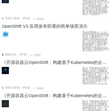
于Kubernetes的企
业应用云平台》一书
中的第2章，第2.1
节，作者 陈耿 ，更
多章节内容可以访问
云栖社区“华章计算
机”公众号查看 第2
章 初探OpenShift容
器云 在前面的章节
我们一起探讨
华章计算机
9年前
4555
OpenShift V3 应用发布部署的简单场景演示
本文讲的是
OpenShift V3 应用
发布部署的简单场景
演示【编者的话】本
文是一篇关于
OpenShift如何应用
在DevOps方面的文
章。全文由浅入深，
由易到难，通过3种
不同场景下的部署，
给读者一个对
OpenShift功能的全
新了解。译者以前和
有些做容器开发
猫饭先生
8年前
3206
《开源容器云OpenShift：构建基于Kubernetes的企业应用云平台》一1.3 OpenShift
本节书摘来自华章出
版社《开源容器云
OpenShift：构建基
于Kubernetes的企
业应用云平台》一书
中的第1章，第1.3
节，作者 陈耿 ，更
多章节内容可以访问
云栖社区“华章计算
机”公众号查看 1.3
OpenShift
OpenShift Origin项
华章计算机
9年前
3694
《开源容器云OpenShift：构建基于Kubernetes的企业应用云平台》一1.5 OpenShift社区版与企业版
本节书摘来自华章出
版社《开源容器云
OpenShift：构建基
于Kubernetes的企
业应用云平台》一书
中的第1章，第1.5
节，作者 陈耿 ，更