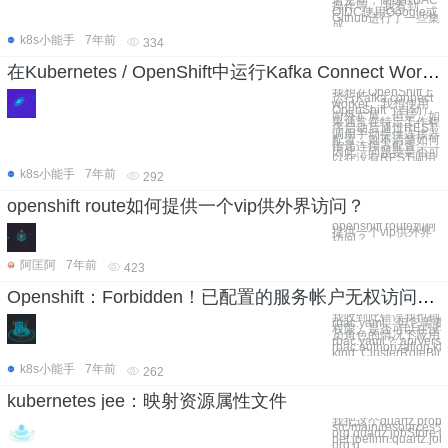
名空间，高级RBAC
操作等。 我看到
OIDC使用Google或
Github进行了一些集
成
k8s小能手
7年前
334
在Kubernetes / OpenShift中运行Kafka Connect Workers而不通过REST API发布配置？
我想在OpenShift上
运行Kafka connect
worker。我想使用
OpenShift（自动）
向外扩展。但是，如
果通常在特定工作程
序启动后通过REST
调用手动提供连接器
配置，则不清楚如何
传递连接器配置。
因此，问题是是否可
以在没有REST调用
k8s小能手
7年前
292
openshift route如何提供一个vip供外界访问？
openshift route如何
提供一个vip供外界
访问？
阿匡阿
7年前
423
Openshift：Forbidden！已配置的服务帐户无权访问。服务帐户可能已被撤销
我收到此错误我也创
rbac.yaml。但它需
权限。是否可以在没
员角色的情况下应用
rbac.yaml？ apiVersion:
rbac.authorization.k8
kind: ClusterRoleBin
k8s小能手
7年前
262
kubernetes jee：映射资源属性文件
我把这个quartz.prop
src/main/resour
org.quartz.jobStore.c
net.joelinn.quartz.jo
org.q