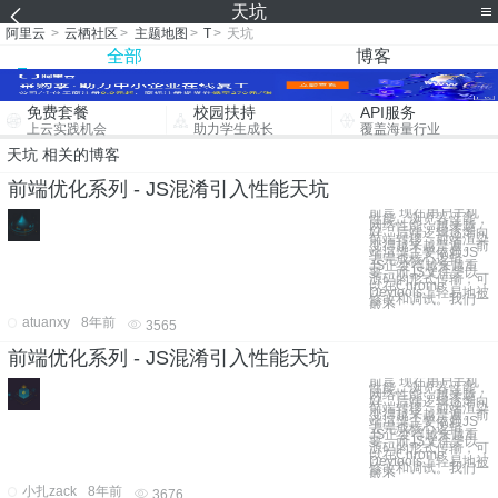
天坑
阿里云
>
云栖社区
>
主题地图
>
T
>
天坑
全部
博客
免费套餐
校园扶持
API服务
上云实践机会
助力学生成长
覆盖海量行业
天坑 相关的博客
前端优化系列 - JS混淆引入性能天坑
前言 现在用户手机
性能，浏览器性能，
网络性能，越来越
好，后端逻辑逐渐向
前端转移，前端渲染
变得越来越普遍。前
端渲染主要依赖JS
去完成核心逻辑，
JS正变得越来越重
要。而JS文件是以
源码的形式传输，可
以在Chrome
Devtools上轻易地被
修改和调试。我们一
般不
atuanxy
8年前
3565
前端优化系列 - JS混淆引入性能天坑
前言 现在用户手机
性能，浏览器性能，
网络性能，越来越
好，后端逻辑逐渐向
前端转移，前端渲染
变得越来越普遍。前
端渲染主要依赖JS
去完成核心逻辑，
JS正变得越来越重
要。而JS文件是以
源码的形式传输，可
以在Chrome
Devtools上轻易地被
修改和调试。我们一
般不
小扎zack
8年前
3676