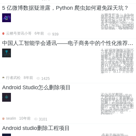
5 亿微博数据疑泄露，Python 爬虫如何避免踩天坑？
云栖号资讯：【点击
业资讯】 在这里您可
同行业的第一手的上
在等什么，快来！ 编
文来自微信公众
号“CSDN”（ID:CSD
作者：马超，36氪经
3月19日，默安科技C
发微博称，微博数据
云栖号资讯小哥
6年前
939
中国人工智能学会通讯——电子商务中的个性化推荐技术剖析 3. 活动会场的个性化方案
3. 活动会场的个性化
方案 电子商务中的
一大特定就是营销活
动频繁，基本是每月
都有，当然重头戏就
是每年的“双11”购物
节。“双11”中最能体
现个性化推荐能力的
莫过于淘宝／天猫的
双11”主会场。2015
年，基于三层推荐系
统的架构，创造性地
提出了“双11”主会场
个
行者武松
8年前
1425
Android Studio怎么删除项目
怎么完全删除
Android studio里的
工程项目。直接按
Delete键又不能删除
掉整个工程项目。天
坑啊！eclipse直接
按Delete键就可以删
除的，研究了如下删
除： 首先点击File—
Project Structure，
如图所示： 在
Project
sealin
10年前
3101
Android studio删除工程项目
本新手最近学