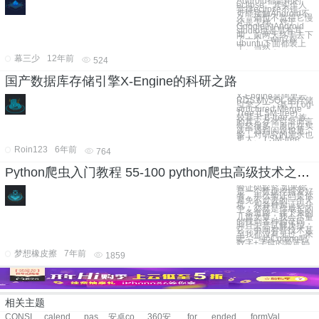
Android都是用的
eclipse。其实个人
觉得eclipse不错，
可能接触Android不
久，倒也不觉得它慢
还是怎样。对于
Google的Android
studio也是早有耳
闻，前两天终于去下
了一个，win7跟
ubuntu下面都装上
了。当然，
幕三少
12年前
524
国产数据库存储引擎X-Engine的科研之路
X-Engine是阿里云
RDS MySQL 的存储
引擎之一，基于Log-
structured Merge
Tree (LSM-tree)，
较基于 B-tree 一族
的其它存储引擎而言
年轻很多，所以在实
践中遇到问题也更
多，对研究的需求也
更大。 LSM-tree
Roin123
6年前
764
Python爬虫入门教程 55-100 python爬虫高级技术之验证码篇
验证码探究 如果你
是一个数据挖掘爱好
者，那么验证码是你
避免不过去的一个天
坑，和各种验证码斗
争，必然是你成长的
一条道路，接下来的
几篇文章，我会尽量
的找到各种验证码，
并且去尝试解决掉
它，中间有些技术甚
至我都没有见过，来
吧，一起Coding吧
数字+字母的验证码
梦想橡皮擦
7年前
1859
相关主题
CONSISTENCY
calendarjava
passionate
安卓cookie
360安全浏览器
form_load
ended
formValidator插件