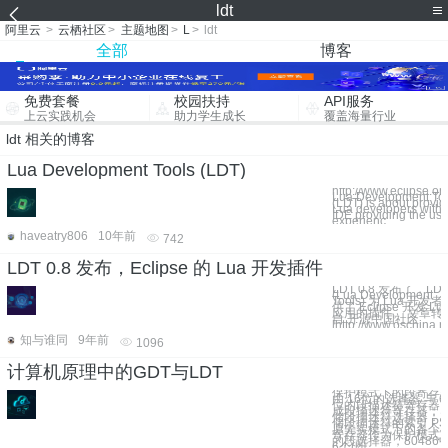
ldt
阿里云
>
云栖社区
>
主题地图
>
L
>
ldt
全部
博客
免费套餐
校园扶持
API服务
上云实践机会
助力学生成长
覆盖海量行业
ldt 相关的博客
Lua Development Tools (LDT)
http://www.eclipse.org
Lua Development To
(LDT) is about provid
Lua developers with 
IDE providing the use
experienc
haveatry806
10年前
742
LDT 0.8 发布，Eclipse 的 Lua 开发插件
LDT 0.8 发布了，LD
(Lua Development
Tools) 为 Lua 开发者
供了 Eclipse 开发 Lu
应用的插件。 文章转
自 开源中国社区
[http://www.oschina.n
知与谁同
9年前
1096
计算机原理中的GDT与LDT
保护模式下的段寄存
由 16位的选择器 与 6
位的段描述符寄存器 
成段描述符寄存器： 
储段描述符选择器：
储段描述符的索引 P
原先实模式下的各个
寄存器作为保护模式
的段选择器，80486
6个(即