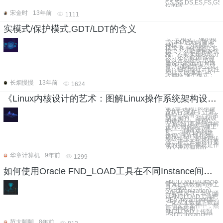
CS,SS,DS,ES,FS,GS
位的段
宋金时
13年前
1111
实模式/保护模式,GDT/LDT的含义
1、实模式、保护模
式CPU启动时有两
种模式，分别是:实
模式 和 保护模式 实
模式：不能使用多线
程。不能实现权限分
级。还不能访问20
位以上地址线,也就
是说只能访问1M内
存(!!!)地址转换公式
是：物理地址 = 线性
地址 = 段地址*16 +
段偏移 保护模式：
长烟慢慢
13年前
1624
《Linux内核设计的艺术：图解Linux操作系统架构设计与实现原理》——第3章 进程1的创建及执行 3.1 进程1的创建
第3章 进程1的创建
及执行 现在，计算
机中已经有了一个名
副其实的、3特权级
的进程——进程0。
下面我们要详细讲解
进程0做的第一项工
作——创建进程1。
3.1 进程1的创建
进程0现在处在3特
权级状态，即进程状
态。正式开始运行要
做的第一件事就是作
为父进程调用fo
华章计算机
9年前
1299
如何使用Oracle FND_LOAD工具在不同Instance间同步数据(Example)
FNDLOAD是Oracle
官方提供数据同步工
具(Data
Synchronization)，
一般情况下，我们通
过FNDLOAD工具把
DEV Instance的客
户化AOL数据下载到
一个文本文件中，然
后同样使用
FNDLOAD上传到
PROD Instance中
范大脚脚
8年前