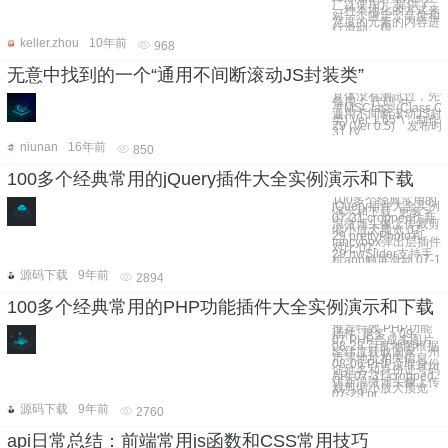
广泛使用） 提供了
一种本地化的方式来
对一个限定了高度和
宽度的元素的内容进
行滑动。很
keller.zhou
10年前
968
无意中找到的一个“通用不间断滚动JS封装类”
具体没有测试过，先
备用！ 代码 <!-
-/*MSClass (Class Of
通用不间断滚动JS封
类) Ver 1.65*\ 制作
29 (Ver 0.5) 发布时间
31 (V
niunan
16年前
850
100多个经典常用的jQuery插件大全实例演示和下载
100多个经典常用的
jQuery插件大全实例
演示和下载 更多 >
07-31 cropped仿新
浪微博头像上传裁剪
缩小放大预览 07-
29 prettyPhoto和
fancybox弹出层插件
对比 07-
29 hwSlider支持手
机app触屏滑动 07-1
源码下载
9年前
2894
100多个经典常用的PHP功能插件大全实例演示和下载
推荐特效 PHP功能
插件 更多 > 09-
07 PHP合成多图片
08-28 百度地图根据
经纬度获取国家、州
市等地址相关信息
08-06 PHP读取身份
证姓名和身份证号码
API 07-31 cropped
仿新浪微博头像上传
裁剪缩小放大预览
07-29 pr
源码下载
9年前
2760
api日常总结：前端常用js函数和CSS常用技巧