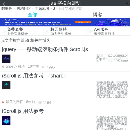
js文字横向滚动
阿里云
>
云栖社区
>
主题地图
>
J
>
js文字横向滚动
全部
博客
免费套餐
校园扶持
API服务
上云实践机会
助力学生成长
覆盖海量行业
js文字横向滚动 相关的博客
jquery——移动端滚动条插件iScroll.js
官网：http://cubiq.org
新：
http://cubiq.org/dropb
to-refresh/ 'Carou
ghost丶桃子
10年前
4995
iScroll.js 用法参考 （share）
分享是传播、学习知
好的方法 以下这篇文
iScroll.js官网的中
尽管自己英文不好，
得原作者们翻译的这
料还是可以的，基本
介绍清楚了。如果你
比较好的话，可以看
网的资料。 参考：
http://www.cnblogs.c
最美的回忆
8年前
1164
iScroll.js 用法参考
iScroll 4 这个版本完
全重写了iScroll这个
框架的原始代码。这
个项目的产生完全是
因为移动版webkit浏
览器（诸如
iPhone，iPad，
Android 这些系统上