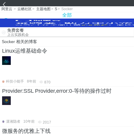
阿里云
>
云栖社区
>
主题地图
>
S
>
Socker
全部
免费套餐
上云实践机会
Socker 相关的博客
Linux运维基础命令
科技小能手
8年前
870
Provider:SSL Provider,error:0-等待的操作过时
潇湘隐者
10年前
2017
微服务的优雅上下线