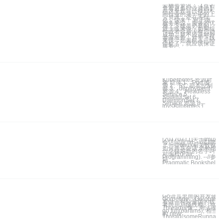
云栖号资讯：【点击
查看更多行业资讯】
在这里您可以找到不
同行业的第一手的上
云资讯，还在等什
么，快来！ 对于微
服务来说，服务的优
雅上下线是必要的。
就上线来说，如果组
件或者容器没有启动
成功，就不应该对外
暴露服务，对于下线
来说，如果机器已经
停机了，就应该保证
服务已
Kubernetes 资源对
象 目录 1、Pod 资
源 2、RC 副本控制
器 3、deployment
资源 4、Headless
Service 5、
StatefulSet 6、
DaemonSet 7、
Service 资源 8、
ipvs和iptables工
[20170711]关于tmu
会话问题.txt --//星期6
了一些tmux相关数据
如何共享会话,老外给
一个很好听的名字叫
对编程(Pair
Programming). --//
籍
Pragmatic.Bookshelf
Go语言里面的并发使
Goroutine，Gorout
看做一种轻量级的线
者叫用户级线程。与Ja
Thread很像，用法
go fun(params); 相
的 new
Thread(someRunnabl