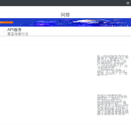
问答
API服务
覆盖海量行业
ls：linux操作系统必
备命令 ls命令 -l ：长
格式 -：普通文件
d：目录文件 b：块
设备文件 （block）
c：字符设备文件
（character） l：符
号链接文件
（symbolic link
file） p：命令管道
文件（pipe） s：套
接字文
今天一同事使用
SSMS 2012 连接数
据库时，遇到
了“provider:SSL
Provider,error:0-等
待的操作过时”，搜
索了一下，遇到一哥
们也遇到这个问题：
SQLServer 2012 已
成功与服务器建立连
接，但是在登录前的
握手期间发生错误