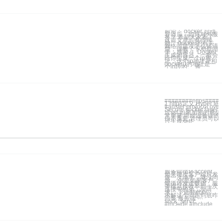
前沿： docker 启动
容器后，如何对外服
务？ 希望大家看了
这篇文章后有些帮
助。 docker的有关
网络问题没怎么搞清
楚，请教了下邓磊同
学，感谢 ！ Docker
生成的容器，一般会
给你生成一个ip地
址，这个ip地址是和
docker0的地址是一
个ip段的。 通
########https####
1.https定义 Hyper tex
transfer protocol over
Secure socker layer
过ssl 如果加密的通
常重要,而经过验证的
份不重要,管理员可以
过生成self-
服务端循环accept，
如果每次客户端只发
送一次请求，就没问
题， 但是如果客户
端循环发送数据，服
务端就接收不到一次
连接中的第二次请
求。 下面贴代码，
求解这个问题到底咋
回事 服务端
sock_serv.c ```
#include #include