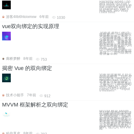
Recently when I do
self study on Vue I
find many articles in
the internet with full
of praise on Vue‘s
reactive Two-Way
Data bind
游客4llb6htoixmxw
6年前
1030
vue双向绑定的实现原理
Vue.js 最核心的功
能有两个，一是响应
式的数据绑定系统，
二是组件系统。本文
仅探究双向绑定是怎
样实现的。先讲涉及
的知识点，再用简化
得不能再简化的代码
实现一个简单的
hello world 示例。
一、双向绑定的实现
原理 访问器属性
是对象中的
廊桥梦醉
8年前
753
揭密 Vue 的双向绑定
Vue 中需要输入什么
内容的时候，自然会
想到使用 <input v-
model="xxx" /> 的方
式来实现双向绑定。
下面是一个最简单的
示例 <div id="app">
<h2>What's your
name:</h2> <input
v-model=
技术小能手
7年前
912
MVVM 框架解析之双向绑定
MVVM 框架 Mvvm
前端数据流框架精讲
Vue数据双向绑定探
究 面试问题：Vuejs
如何实现双向绑定
数据双向绑定的探究
和实现 近年来前端
一个明显的开发趋势
就是架构从传统的
MVC 模式向 MVVM
模
哈你真皮
8年前