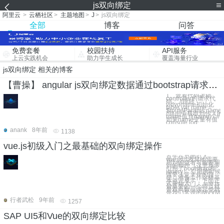
js双向绑定
阿里云
>
云栖社区
>
主题地图
>
J
>
js双向绑定
全部
博客
问答
免费套餐
校园扶持
API服务
上云实践机会
助力学生成长
覆盖海量行业
js双向绑定 相关的博客
【曹操】 angular js双向绑定数据通过bootstrap请求获取不到表单数据
1、查看代码逻辑
controller的请求代
码： //跳转
vidyoname初始化
table var name =
$routeParams.name;
//路由中获取到传入的
name值 if(name) { //
如果name变量有值
console.log
anank
8年前
1138
vue.js初级入门之最基础的双向绑定操作
首先在页面引入
vue.js以及其他需要
用到的或者可能要用
到的插件（这里我多
引用了bootstrap和
jquery） 引用的时候
需要注意文件的路
径，准备工作这样基
本就完成了，下面正
式开始入门。 vue.js
最重要的一个特点就
是双向数据绑定也就
是我们常说的MVVM
行者武松
9年前
1257
SAP UI5和Vue的双向绑定比较