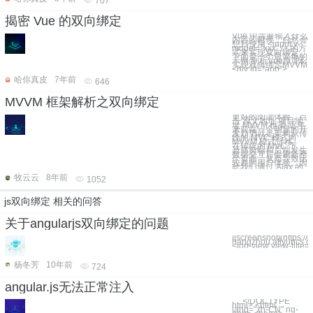
707
揭密 Vue 的双向绑定
Vue 中需要输入什么
内容的时候，自然会
想到使用 <input v-
model="xxx" /> 的方
式来实现双向绑定。
下面是一个最简单的
示例 剖析Vue原理&
实现双向绑定MVVM
<div id="app">
哈你真皮
7年前
646
MVVM 框架解析之双向绑定
更好的阅读体验，点
击 原文地址 项目地
址 MVVM 框架 近年
来前端一个明显的开
发趋势就是架构从传
统的 MVC 模式向
MVVM 模式迁移。
在传统的 MVC 下，
当前前端和后端发生
数据交互后会刷新整
个页面，从而导致比
较差的用户体验。因
此我们通过 Ajax 的
牧云云
8年前
1052
js双向绑定 相关的问答
关于angularjs双向绑定的问题
![screenshot](https://
hangzhou.aliyuncs.
<ion-view view-title
杨冬芳
10年前
724
angular.js无法正常注入
``` <!DOCTYPE
html> <html
lang="zh-CN" ng-