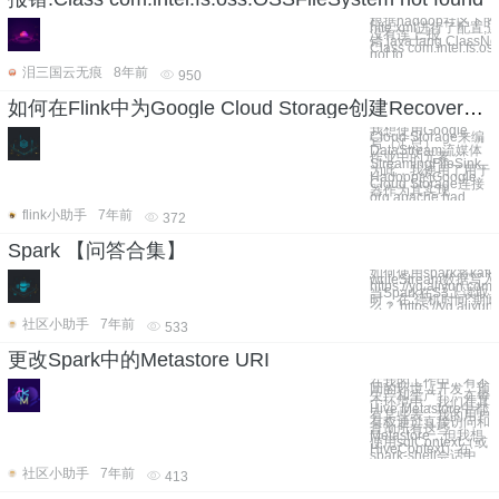
根据hadoop社区下的提
hite.xml进行了配置,
没有连上,报
错:java.lang.ClassNo
Class com.intel.fs.o
not fo
泪三国云无痕
8年前
950
如何在Flink中为Google Cloud Storage创建RecoverableWriter
我想使用Google
Cloud Storage来编
写（汇总）
DataStream流媒体
作业中的元素
StreamingFileSink。
为此，我使用了用于
Hadoop的Google
Cloud Storage连接
器作为其实现
org.apache.had
flink小助手
7年前
372
Spark 【问答合集】
如何使用spark将kaf
writeStream数据写入
https://yq.aliyun.com
当Spark在S3上读取
时，在“停机时间”期
么？ https://yq.aliyun.
社区小助手
7年前
533
更改Spark中的Metastore URI
在我的工作中，有不
同的环境（开发，预
生产和生产），在每
个环境中，我们在其
Hive Metastore中都
有某些表。我的用户
有权通过直接访问和
查询所有这些
Metastore，但我想
使用sqlContext（或
HiveContext）在
spark-shell会话中
社区小助手
7年前
413