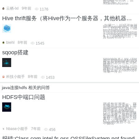
是发现
STandByName
云栖-lxl
9年前
1176
Hive thrift服务（将Hive作为一个服务器，其他机器可以作为客户端进行访问）
步骤一：启动为前台
bin/hiveserver2 步骤
二：启动为后台：noh
bin/hiveserver2
1>/var/log/hiveserver
2>/var/log/hiveserver.
& 1：启动成功后，可
在别的节点上
biehl
8年前
1545
sqoop搭建
sqoop版本1.99.7
最后启动job的时候
版本的差异性蛮大的。
链接：
http://pan.baidu.com
密码：7ib5 搭建sqo
经配置好了hadoop和
当第一次启
科技小能手
8年前
1453
java连接hdfs 相关的问答
HDFS中端口问题
我这有个需求。。我
们在运营店安装，然
后通过java代码上传
到HDFS（云集群）
我连接的是9000端
口。可是按照需求做
的话这样，放到运营
店的话本本访问不到
集群。我应该怎么操
作？ 运营店和
hadoop集群不在一
个网络
hbase小能手
7年前
456
报错:Class com.intel.fs.oss.OSSFileSystem not found