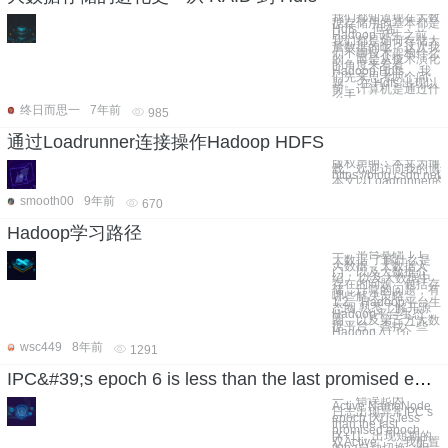
我们都知道现在大数
据存储用的基本都是
Hdfs ，但在
Hadoop 诞生之前，
我们都是如何存储大
量数据的呢？这次我
们不聊技术架构什么
的，而是从技术演化
的角度来看看
Hadoop Hdfs。 我
们先来思考两个问
题。 在 Hdfs 出现以
前，计算机是通过什
么手
终日而思一
7年前
985
通过Loadrunner连接操作Hadoop HDFS
版权声明：本文为博
载。欢迎访问我的博
https://blog.csdn.net
本文以Loadrunner的J
smooth00
9年前
670
Hadoop学习路径
一、平台基础 1.1、
大数据 了解什么是
大数据，大数据入
门，以及大数据介
绍。 以及大数据中
存在的问题，包括存
储，计算的问题，有
哪些解决策略。
1.2、Hadoop平台生
态圈 熟悉了解开源
Hadoop平台生态
圈，以及第三方大数
据平台，查找一些
Hadoop入门介
wsc449
8年前
1291
IPC&#39;s epoch 6 is less than the last promised epoch 7
一、错误起因
Active NameNode
日志出现异常IPC‘s
epoch [X] is less
than the last
promised epoch
[X+1]，出现短期的
双Active 我配置
的ha自动切换，但