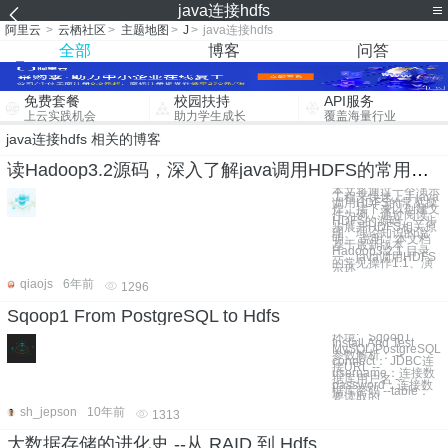
java连接hdfs
阿里云
>
云栖社区
>
主题地图
>
J
>
java连接hdfs
全部
博客
问答
免费套餐
校园扶持
API服务
上云实践机会
助力学生成长
覆盖海量行业
java连接hdfs 相关的博客
读Hadoop3.2源码，深入了解java调用HDFS的常用操作和HDFS原理
本文将通过一个演示
工程来快速上手java
调用HDFS的常见操
作。接下来以创建文
件为例，通过阅读
HDFS的源码，一步
步展开HDFS相关原
理、理论知识的说
明。 说明：本文档
基于最新版本
Hadoop3.2.1 目录
一、java调用HDFS
的常见操作1.1、演
示环
qiaojs
6年前
1296
Sqoop1 From PostgreSQL to Hdfs
环境: Sqoop1
Install And Test
MySQL/PostgreSQL
参数解析： --
connect： JDBC连
接URL --
username：连接数
据库用户名 --
password：连接数
据库密码 --table：
要读取的
sh_jepson
10年前
1313
大数据存储的进化史 --从 RAID 到 Hdfs