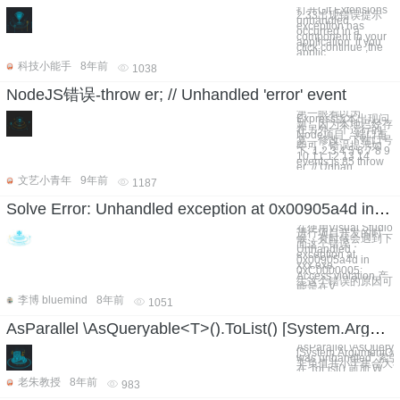
打开Git Extensions
2.33出现错误提示
unhandled
exception has
occurred in a
component in your
application, if you
click continue ,the
applic
科技小能手
8年前
1038
NodeJS错误-throw er; // Unhandled 'error' event
第一眼看以为
Express版本出现问
题，因为本地已经存
在另外一个运行的
Node项目，端口重
复，修改一下端口号
即可，错误提示如
下: 1 2 3 4 5 6 7 8 9
10 11 12 13 14
events.js:85 throw
er; // Unhan
文艺小青年
9年前
1187
Solve Error: Unhandled exception at 0x00905a4d in xxx.exe: 0xC0000005: Access violation.
在使用Visual Studio
进行项目开发的时
候，有时候会遇到下
面这个错误：
Unhandled
exception at
0x00905a4d in
xxx.exe:
0xC0000005:
Access violation 产
生这个错误的原因可
能是在V
李博 bluemind
8年前
1051
AsParallel \AsQueryable<T>().ToList() [System.ArgumentOutOfRangeException was unhandled" 索引超出范围。必须为非负值并小于集合大小]解决方法
AsParallel \AsQuerya
[System.ArgumentOu
was unhandled
非负值并小于集合大小
在.ToList() 前加 W
老朱教授
8年前
983