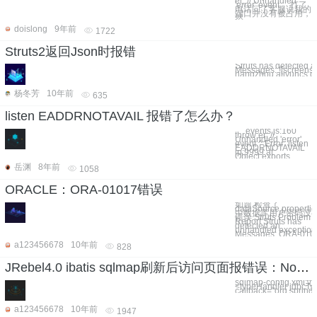
er; // Unhandled
'error' event， 打了
电话问了客服说我的
端口并没有被占用，
然
doislong
9年前
1722
Struts2返回Json时报错
Struts has detected 
Messages: ![screenshot](https://oss-cn-
hangzhou.aliyuncs.c
杨冬芳
10年前
635
listen EADDRNOTAVAIL 报错了怎么办？
``` events.js:160
throw er; //
Unhandled 'error'
event ^ Error: listen
EADDRNOTAVAIL
ip:9999 at
Object.exports.
岳渊
8年前
1058
ORACLE：ORA-01017错误
如题 检查了
dataSource.propertie
中数据库用户密码没
错误 Struts Problem
Report Struts has
detected an
unhandled exception
Messages: ORA-01
a123456678
10年前
828
JRebel4.0 ibatis sqlmap刷新后访问页面报错误：No LobHandler
sqlmap-config.xm
<typeHandler jdbcTy
callback="org.spring
a123456678
10年前
1947