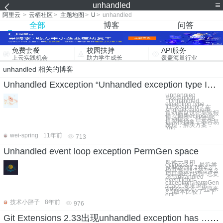
unhandled
阿里云
>
云栖社区
>
主题地图
>
U
>
unhandled
全部
博客
问答
免费套餐
校园扶持
API服务
上云实践机会
助力学生成长
覆盖海量行业
unhandled 相关的博客
Unhandled Exxception “Unhandled exception type IOException”?
Unhandled
Exxception
“Unhandled
exception type
IOException”? 在
Android studio中，
自动遇见这个异常报
错，如果eclipse会
自动提示，但是AS
提示很抽象，不容易
发现，解决方案：
You
wei-spring
11年前
713
Unhandled event loop exception PermGen space
原来一直用
eclipse3.5，最近尝
试升级到3.7和4.2，
但不管是3.7还是4.2
项目编译过程中总提
示“Unhandled
event loop
exception PermGen
space”要求退出
workspace，与原来
3.5版本比较了一下
ecli
技术小胖子
8年前
976
Git Extensions 2.33出现unhandled exception has ……解决方法