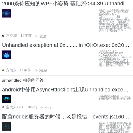
2000条你应知的WPF小姿势 基础篇<34-39 Unhandled Exceptions和Resource>
原文:2000条你应知
的WPF小姿势 基础
篇<34-39
Unhandled
Exceptions和
Resource> 在
正文开始之前需要介
绍一个人：Sean
Sexton. 来自明尼苏
达双城的软件工程
师。最为出色的是他
维护了两个博客：
2,000Thing
杰克.陈
12年前
818
Unhandled exception at 0x........ in XXXX.exe: 0xC0000005:Access violation reading location 0x......
Unhandled
exception at 0x........
in XXXX.exe:
0xC0000005:Access
violation reading
location 0x...... 对于
C++初学者或粗心
者，很容易犯如下图
所示错误： 那么
方瑞东
11年前
2836
unhandled 相关的问答
android中使用AsyncHttpClient出现Unhandled exception是什么原因？
![screenshot]
(https://oss.aliyun
我看网上说是为处理异常要
蛮大人123
10年前
911
配置nodejs服务器的时候，老是报错：events.js:160 throw er; // Unhandled 'error' event，打了电话问了客服说我的端口并没有被占用，安全组也设置了，很头疼
购买了云服务器ECS
后自己部署nodejs环
境，环境配好了，但
是一运行后台文件的
时候， 老是报错：
events.js:160 throw