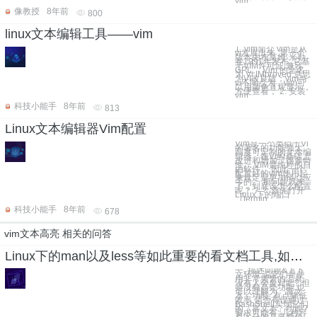
vim
像教授
8年前
800
linux文本编辑工具——vim
1. vim简介 vim是从
vi发展出来 ,第一个
版本由布莱姆·米勒
在1991年发布 ,它基
于VIM许可证,兼容
GPL。 Vim 的全名
为 Vi IMproved 意思
为VI改良版；vim与
vi不同点为，vim可
以用颜色直观显示，
方便查看； 2. 安装
vim
科技小能手
8年前
813
Linux文本编辑器Vim配置
Vim是一个类似于Vi
的著名的功能强大、
高度可定制的文本编
辑器，在Vi的基础上
改进和增加了很多特
性。 VIM是纯粹的自
由软件。 因此一个
配置好的vim使用起
来肯定是更加得心应
手的。 那问题就来
了，到底该怎么配置
呢？？？ 首先打开
Linux下的端口
（termin
科技小能手
8年前
678
vim文本高亮 相关的问答
Linux下的man以及less等如此重要的看文档工具,如何添加丰富的高亮功能,以提高效率?
一. 描述问题&上下
文环境 说它们是使
用非常频繁的工具,
没有人会反对吧? 但
是没有高亮功能,也
可以理解为「富文
本」功能, 有点降低
效率 是否有仅通过
BashShell实现它们
的「富文本」功能?
要求可能有: 几种容