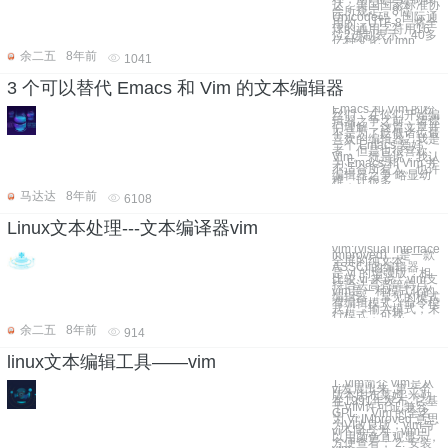
达，美国国家标准协
会所规定，8位
Unicode码：国际通
用的，UTF-8，将全
球的通用字符用16
位2进制表示，40多
亿种变化 vi imp
余二五
8年前
1041
3 个可以替代 Emacs 和 Vim 的文本编辑器
Emacs 和 Vim 的粉
丝们，在你们开始编
辑器之争之前，请你
们理解，这篇文章并
不是为了贬低诸位最
喜欢的编辑器。我是
一个 Emacs 爱好
者，但是也很喜欢
Vim。 就是说，我认
为 Emacs 和 Vim 并
不适合所有人。也许
编辑器之争 略显幼
稚，让很多
马达达
8年前
6108
Linux文本处理---文本编译器vim
vim:(visual interface
improved)，是一款
全屏的纯文本
ASSCII的编辑器，
是 vi 的增强版，相
比较 vi 来说，vim支
持语法高亮等特点。
vim是一种模式化的
编辑器，常见的模式
有编辑模式（命令模
式），输入模式，末
行模式，可视
余二五
8年前
914
linux文本编辑工具——vim
1. vim简介 vim是从
vi发展出来 ,第一个
版本由布莱姆·米勒
在1991年发布 ,它基
于VIM许可证,兼容
GPL。 Vim 的全名
为 Vi IMproved 意思
为VI改良版；vim与
vi不同点为，vim可
以用颜色直观显示，
方便查看； 2. 安装