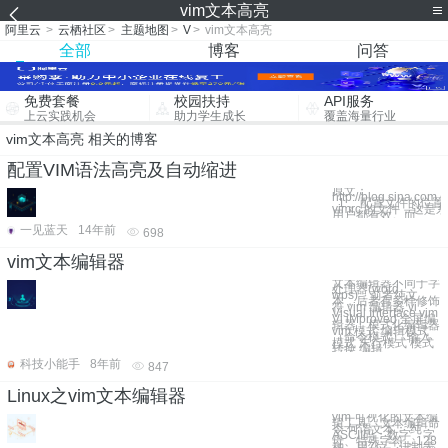
vim文本高亮
阿里云
>
云栖社区
>
主题地图
>
V
>
vim文本高亮
全部
博客
问答
免费套餐
校园扶持
API服务
上云实践机会
助力学生成长
覆盖海量行业
vim文本高亮 相关的博客
配置VIM语法高亮及自动缩进
原文：
http://blog.sina.com
1 、配置文件的位置 在
vimrc 的文件，这
用户都有效。而
一见蓝天
14年前
698
vim文本编辑器
文本编辑器不同于字
处理器(word、
wps)，前者纯文
本，后者有多样修饰
符 vim 编辑器 vi
Visual Interface vim
Vi iMproved 全屏编
辑器，模式化编辑器
vim 模式 编辑模式
（命令模式） 输入
模式 末行模式 模式
转换 编辑
科技小能手
8年前
847
Linux之vim文本编辑器
vim 可视化的文本编
辑工具、文本编辑命
令 何谓文本： 纯
ASCII码：数字、字
母、特殊字符，128
种，用7位二进制表