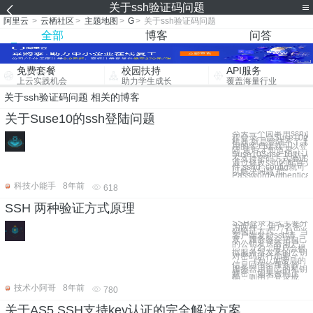
关于ssh验证码问题
阿里云
>
云栖社区
>
主题地图
>
G
>
关于ssh验证码问题
全部
博客
问答
免费套餐
校园扶持
API服务
上云实践机会
助力学生成长
覆盖海量行业
关于ssh验证码问题 相关的博客
关于Suse10的ssh登陆问题
今天一个同事用ssh远
程登录一台Suse10的
机器,就是登陆不了,我
用的客户端就可以登
陆,最后才知道是
Suse10Suse 10默认
不支持密码方式验证.
通过修改ssh的配置文
件 sshd_config就可
以解决问题 把
PasswordAuthenticat
科技小能手
8年前
618
SSH 两种验证方式原理
SSH登录方式主要分
为两种： 用户名密
码验证方式 （1） 当
客户端发起ssh请
求，服务器会把自己
的公钥发送给用户；
（2） 用户会根
据服务器发来的公钥
对密码进行加密；
（3） 加密后的
信息回传给服务器，
服务器用自己的私钥
解密，如果密码正
确，则用户登录成
技术小阿哥
8年前
780
关于AS5 SSH支持key认证的完全解决方案