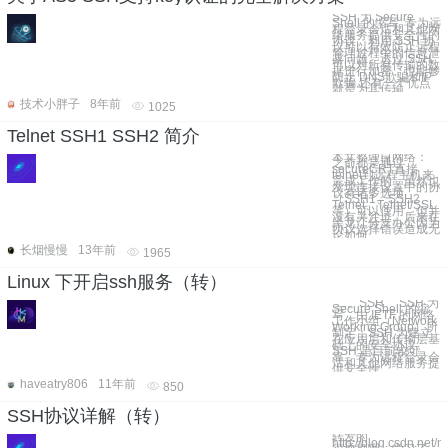
SSH 为 Secure
Shell 的缩写, 专为远
程登录会话和其他网
络服务提供安全性的
协议。利用 SSH 协
议可以有效防止远程
管理过程中的信息泄
露问题。透过 SSH
可以对所有传输的数
据进行加密，也能够
防止 DNS欺骗和IP
欺骗.还有一个优点
就是为其传输
技术小胖子
8年前
1025
Telnet SSH1 SSH2 简介
本文整理自网络：
之前都是通过
secureCRT直接
telnet到远程主机来
完成工作的，虽然也
发现连接设置中的协
议有诸多选项
（SSH1、SSH2、
Telnet、Telnet/SSL
等）可以使用，但并
没有关注过。后来在
黑龙江分支办公因为
协议选择错误造成无
论如何
长烟慢慢
13年前
1965
Linux 下开启ssh服务（转）
二、SSH SSH 为
Secure Shell 的缩
写，由 IETF 的网络
工作小组（Network
Working Group）所
制定；SSH 为建立
在应用层和传输层基
础上的安全协议。
SSH 是目前较可
靠，专为远程登录会
话和其他网络服务提
供安全性
haveatry806
11年前
850
SSH协议详解（转）
转发的
http://blog.csdn.net/