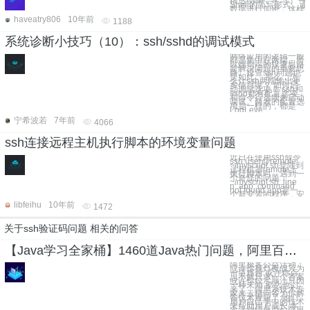
很透彻啊，学习了 一、
Shell的简写形式。
数据进行加密，这样"
haveatry806
10年前
1188
系统诊断小技巧（10）：ssh/sshd的调试模式
网络应用的逻辑一般
都是集中在两端。所
以端到端的排查思路
是解决问题的重要思
路。排查ssh问题也
是如此。 那么，怎
么让ssh两端输出更
多信息呢？ 如何启
动调试选项？ ssh和
sshd都有配置选项
和命令行选项来启动
调试。两者的配置选
项是一样的，都是
LogLeve
宁希波若
7年前
4066
ssh连接远程主机执行脚本的环境变量问题
近日在使用ssh命令
ssh user@remote
~/myscript.sh登陆到
远程机器remote上
执行脚本时，遇到一
个奇怪的问题：
~/myscript.sh: line
n: app: command
not found app是一
个新安装的程序，安
libfeihu
10年前
1472
关于ssh验证码问题 相关的问答
【Java学习全家桶】1460道Java热门问题，阿里百位技术专家答疑解惑
阿里极客公益活动：
或许你挑灯夜战只为
一道难题 或许你百
思不解只求一个答案
或许你绞尽脑汁只因
一种未知 那么他们
来了，阿里系技术专
家来云栖问答为你解
答技术难题了 他们
用户自己手中的技术
来帮助用户成长 本