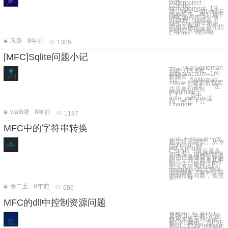
codeproject：
CString
Management 【禾
路：这是一篇比较老
的资料了，但是对于
MFC的程序设计很
有帮助。我们在
MFC中使用字符串
的相关操作，首先想
到的就应该啊是
CString，而不是
禾路
8年前
1305
[MFC]Sqlite问题小记
一、 使用Sqliteman
创建UTF-8和
auto_vacuum=1的
数据库
1.1 Sqliteman-
>New 创建新数据库
1.2 左
边菜单切换到
Pragmas
1.3 选中
auto_vacuum这
行，点击下方
Change
walb呀
8年前
1187
MFC中的字符串转换
在VC++中有着一大
把字符串类型。从传
统的char*到
std::string到
CString，简直是多
如牛毛。期间的转换
相信也是绕晕了许多
的人，我曾就是其中
的一个。还好，MS
还没有丧失功德心，
msdn的一篇文章详
细的解析了各种字符
串的转换问题，链接
如下：ht
余二五
8年前
686
MFC的dll中控制资源问题
有程序EXE和DLL，
其中DLL中有1个函
数用来显示对话框，
被EXE调用。当EXE
和DLL都为Release