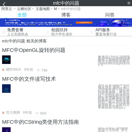
mfc中的问题
阿里云
>
云栖社区
>
主题地图
>
M
>
mfc中的问题
全部
博客
问答
免费套餐
校园扶持
API服务
上云实践机会
助力学生成长
覆盖海量行业
mfc中的问题 相关的博客
MFC中OpenGL旋转的问题
要求用户不干涉的情
果用win32的sdk直
教程上那样是比较容
情况下调用绘图部分代码
(PeekMessage(&ms
// Is
嗯哼9925
8年前
796
MFC中的文件读写技术
为什么要在程序中使
用文件？ 通常，程
序中的数据在程序运
行结束之后，就会从
内存中清除，再次运
行程序时不会自动出
现。在编制程序的过
程中不可避免的会遇
到将某些数据永久保
存的问题，当程序关
闭后，依然可以使用
这些数据，这时就需
要进行文件操作。
文件类型 Visual C
范大脚脚
8年前
909
MFC中的CString类使用方法指南
MFC中的CString类
使用方法指南 原文
出处：