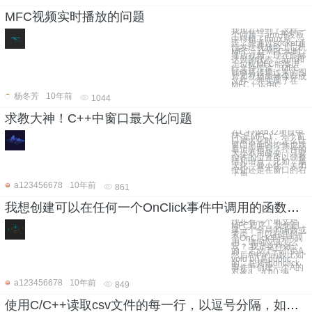
MFC视频实时播放的问题
我现在碰到了这样一
个问题，arm开发板
中移植了linux系
统，想通过socket通
信发送视频给上位机
MFC，让MFC实时
播放视频。现在能够
达到的状态：arm和
上位机MFC能够进
行文件传输，MFC
能够将传输过来的图
片和视频能够保存成
文件，并实现了在
MFC上运用C
杨冬芳
10年前
1044
求教大神！C++中窗口最大化问题
在C++win32项目中
(不是MFC)，一个窗
口最大化时，怎么让
窗口里面的控件也跟
着适应布局？控件的
大小不用改变，只要
控件的位置可以调整
得和谐点，比如：最
大化、最小化、关闭
按钮还是在窗口的右
上角
a123456678
10年前
861
我想创建可以在任何一个OnClick事件中调用的函数，怎么写？
现在有一个单文档
MFC程序，我想创
建一个全局的函数或
者类，可以在任何一
个OnClick事件中调
用，请问应该怎么
写？ 我是这样做
的，定义了一个类A,
然后A中的函数比如
void b()是public
的，在其他onclick
事件中创建一个A的
对象a，a.b();编
a123456678
10年前
849
使用C/C++读取csv文件的每一行，以逗号分隔，如果某单元格的数据本身含有逗号，这里如何避免分隔出错？