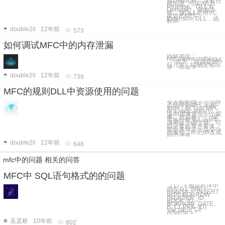
或Debug时，没有任
何问题，但EXE为
Release、DLL为
Debug时，就会出
错。该DLL是用VC
提供的MFC
Extension DLL，函
数的
double2li
12年前
573
如何调试MFC中的内存泄漏
转载地址：
http://www.cnitblog.
首先，应该是MFC
行几次，以确定输出的
变，否则下
double2li
12年前
739
MFC的规则DLL中资源使用的问题
今天刚刚做了一个静
态链接到MFC的规
则dll，即“Use MFC
in a static library“，
该dll用来显示一个窗
体。然后在一个mfc
可执行程序A.exe中
调用这个dll文件，可
以正常的显示窗体。
但后来做了一点小小
的改动，即把dll改成
动态连接
double2li
12年前
648
mfc中的问题 相关的问答
MFC中 SQL语句格式的的问题
（1）下面是程序中
的ＳＱＬ语句：
mSqlStr = "INSERT
INTO BORROW
(READER_ID,
BOOK_ID,
BORROW_DATE,
B_CLERK_ID)
VALUES('"; //
mSqlStr = "
吴孟桥
10年前
802