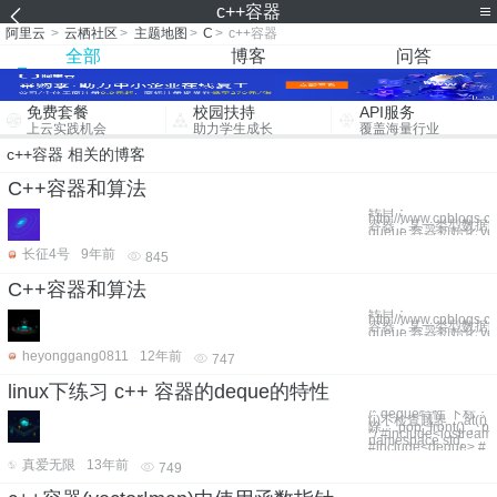
c++容器
阿里云
>
云栖社区
>
主题地图
>
C
>
c++容器
全部
博客
问答
免费套餐
校园扶持
API服务
上云实践机会
助力学生成长
覆盖海量行业
c++容器 相关的博客
C++容器和算法
转自：
http://www.cnblogs.c
容器：某一类型数据的集合
queue 容器初始化 vect
长征4号
9年前
845
C++容器和算法
转自：
http://www.cnblogs.c
容器：某一类型数据的集合
queue 容器初始化 vect
heyonggang0811
12年前
747
linux下练习 c++ 容器的deque的特性
/* deque特性 下标：.op
(i)不检查越界，.at(i) 
除：.pop_front()，.po
*/ #include<iostream
namespace std;
#include<deque> #
真爱无限
13年前
749