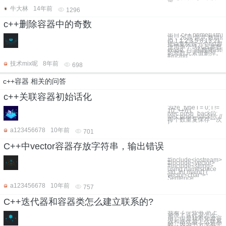
是
牛大林
14年前
1296
c++删除容器中的奇数
出自 c++ primer(4th)
页，26题 题意 数组ia[
{0,1,1,2,3,5,8,13,21,5
把ia复制到一个list
使用单个迭代器参数
erase（）函数将lis
的奇数元素值删掉。 
#includ
技术mix呢
8年前
698
c++容器 相关的问答
c++关联容器初始话化
:size_type i = 0; i !=
10; ++i) {
ivec.push_back(i);
ivec.push_back(i); //
每个数重复保存一次
}
a123456678
10年前
701
C++中vector容器存放字符串，输出错误
```
#include<iostream>
#include<vector>
#include<string>
using namespace
std; int main() {
vector<char*>
Sentence;
a123456678
10年前
757
C++迭代器和容器类怎么建立联系的?
我看了一些书 书上
光说了迭代器怎么
用，但是我不知道容
器和迭代器怎么联系
的，因为书上没有完