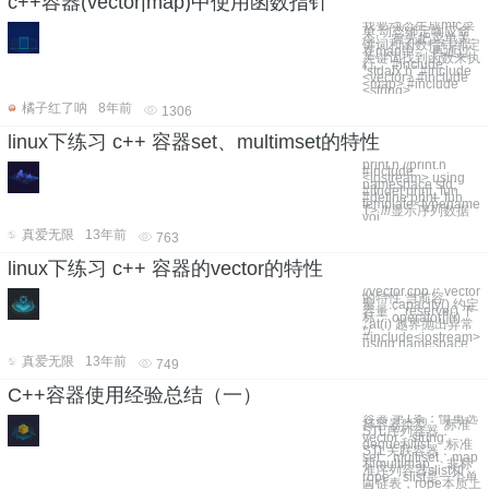
c++容器(vector|map)中使用函数指针
我要动态生成mfc菜
单,动态绑定响应命
令。 首先把菜单关
键词和函数指针绑定
在map中， 再通过
关键词找到函数来执
行。 #include
"stdafx.h" #include
<vector> #include
<map> #include
<string>
橘子红了呐
8年前
1306
linux下练习 c++ 容器set、multimset的特性
print.h //print.h
#include
<iostream> using
namespace std;
#ifndef print_fun
#define print_fun
template<typename
T> ///显示序列数据
voi
真爱无限
13年前
763
linux下练习 c++ 容器的vector的特性
//vector.cpp /* vector
的特性 当前容
量：.capacity() 约定
容量：.reserve() 下
标：.operator[](i)
,.at(i) 越界抛出异常
*/
#include<iostream>
using namespace
真爱无限
13年前
749
C++容器使用经验总结（一）
容器 第1条：慎重选
择容器类型。 标准
STL序列容器：
vector、string、
deque和list。 标准
STL关联容器：
set、multiset、map
和multimap。 非标
准序列容器slist和
rope。slist是一个单
向链表，rope本质上