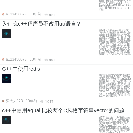
整的代码。 比如说
如下代码： set
actors1; set actors2:
set result;
set::iterator role; ( 1
) 如
a123456678
10年前
821
为什么c++程序员不改用go语言？
早在GO语言第一次
出现的时候，就有人
说，不能想象在工作
中如何使用一个没有
泛型的编程语言。这
是我在某处作报告的
时候，知道了这种奇
怪的想法。 公平的
说，他只是以自己的
立场发表看法，或许
他真的很喜欢C++中
的STL为他带来的便
利。所以为了讨论的
目的，我们只有把他
的
a123456678
10年前
991
C++中使用redis
需求是把oracle的数
据加载到内存。查询
的时候快一点;oracle
的数据可能会变化也
需要同步到内存。
我用stl的想法是先批
量加载到容器，如果
有变动的数据，在容
器里找不到就查询
oracle，然后插入容
器。。 redis我没用
过，我理解的是也得
写个程序从o
蛮大人123
10年前
1047
c++中使用equal 比较两个C风格字符串vector的问题
c++primer（第5
版）中的一个练习题
P339 T10.5 如果两
个容器中保存的是c
风格字符串
list<const char *> ,
运用equal 比较两个
容器会出现什么样的
结果？ ``` #include
<list> #includ