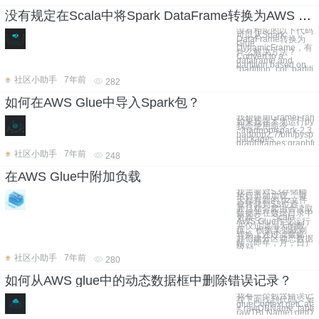
没有规定在Scala中将Spark DataFrame转换为AWS Glue DynamicFrame
没有相应的以下代码
可以从Spark
DataFrame转换为
Glue
DynamicFrame，有
什么解决方法？
Convert to a
dataframe and
partition based on
"partition_col" partiti
社区小助手
7年前
282
如何在AWS Glue中导入Spark包？
我想使用GrameFram
如果我在本地运行pysp
我会使用命令：
~/hadoop/spark-2.3.1
hadoop2.7/bin/pyspar
packages
graphframes:graphfr
社区小助手
7年前
248
在AWS Glue中附加负载
我需要对S3存储桶
执行追加加载。 每
天都有新的.gz文件
被转储到S3位置，
并且粘合爬虫会读取
数据并在数据目录中
更新它。 Scala
AWS Glue作业运行
并仅过滤当天的数
据。 根据某些规则
转换上述过滤数据，
并创建分区动态数据
帧（即年，月，日）
级别。
社区小助手
7年前
280
如何从AWS glue中的动态数据框中删除错误记录？
我有一个包含错误记
在下面找到代码。 val rawDataFrame =
glueContext.getCata
= rawDBName, tabl
rawTBLName).getDy