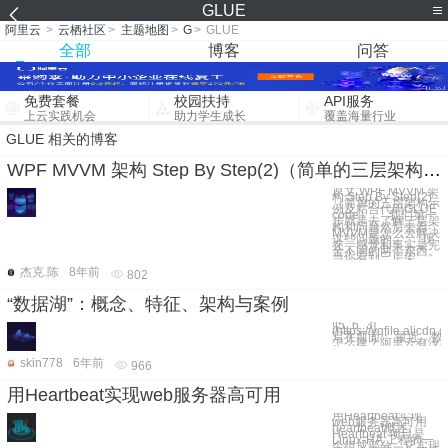
GLUE
阿里云
>
云栖社区
>
主题地图
>
G
>
GLUE
全部
博客
问答
免费套餐
校园扶持
API服务
上云实践机会
助力学生成长
覆盖海量行业
GLUE 相关的博客
WPF MVVM 架构 Step By Step(2)（简单的三层架构示例及粘合代码GLUE code）
原文:WPF MVVM 架
构 Step By Step(2)
（简单的三层架构示
例及粘合代码GLUE
code） 我们第一
步就是去了解三层架
构和问题然后去看
MVVM是怎么去解决
这些问题的。 现
在，感觉和事实是完
全不同的两个东西。
当你看到三层架
杰克.陈
8年前
802
“数据湖”：概念、特征、架构与案例
![5_6_3]
(https://yqfile.alic
写在前面： 最近，
怎么建？阿里云有没
skin778
6年前
966
用Heartbeat实现web服务器高可用
用Heartbeat实现
web服务器高可用
heartbeat概述:
Heartbeat 项目是
Linux-HA 工程的一
个组成部分，它实现