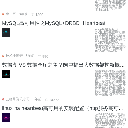
了一个高可用集群系
统。心跳服务和集群
通信是高可用集群的
两个关键组件，在
Heartbeat 项目里，
由 heartb
余二五
8年前
1399
MySQL高可用性之MySQL+DRBD+Heartbeat
一、环境介绍 1、
DRDB存储软件
DRBD是一个软件来
实现数据实时、同
步、异步的数据镜像
块存储复制解决方
案，主要功能是通过
Linux内核实现。
DRBD类似网络
RAID-1功能写入本
地的文件会通过网络
以相同方式写在另一
文件系统。 对于实
现Mysql高可用，
技术小阿哥
8年前
990
数据湖 VS 数据仓库之争？阿里提出大数据架构新概念：湖仓一体
随着近几年数据湖概
念的兴起，业界对于
数据仓库和数据湖的
对比甚至争论就一直
不断。有人说数据湖
是下一代大数据平
台，各大云厂商也在
纷纷的提出自己的数
据湖解决方案，一些
云数仓产品也增加了
和数据湖联动的特
性。但是数据仓库和
数据湖的区别到底是
什么，是技术路线之
争？是数据
云栖号资讯小哥
5年前
14372
linux-ha heartbeat高可用的安装配置（http服务高可用）
heartbeat工作原
理：本次实验，使用
广播地址225.0.0.11
694作为heartbeat的
网络心跳地址，
heartbeat通过网络
心跳监测对端服务是
否正常， 通
过/etc/ha.d/ha.cf 文