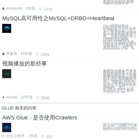
件的deadtime参数
判断对端服务中
kissweety
8年前
1218
MySQL高可用性之MySQL+DRBD+Heartbeat
一、环境介绍 1、
DRDB存储软件
DRBD是一个软件来
实现数据实时、同
步、异步的数据镜像
块存储复制解决方
案，主要功能是通过
Linux内核实现。
DRBD类似网络
RAID-1功能写入本
地的文件会通过网络
以相同方式写在另一
文件系统。 对于实
现Mysql高可用，D
李振良
10年前
2969
视频播放的那些事
视频作为淘宝教育业
务的基础服务，本文
根据自身在手淘中视
频播放的实践，谈谈
在手淘中视频播放遇
到的问题及其解决方
案。 播放器 在手淘
过去一年多的历史长
河中存在五种类型的
播放器。 原生
HTML5 video 标签
Android 5.3.2 版本
之后的 UC 内
xiaoqb
10年前
3506
GLUE 相关的问答
AWS Glue - 是否使用Crawlers
对于以parquet格
种方法： 创建一个爬虫来创建一个模式表，用于
glueContext.create_
tablename)在Glu
社区小助手
7年前
463