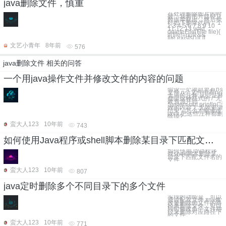
java删除文件，慎重
在处理删除图片的时
候，我将图片路径从
数据库取出，然后执
行如下删除代码： 1
2 3 4 5 6 7 8 9 10
11 12 13 void
deleteFile(File file){
if(file!=null &&
file.exists()){ if
文艺小青年
8年前
576
java删除文件 相关的问答
一个用java操作文件并修改文件的内容的问题
假设一个项目里有n个
文件,n个文件中有n个
无用的注释,这些注释
都是这种格式的 /*无
效资源开始
System.out.println("
效的内容"); 无效资源
结束*/ 怎么才能通过
java,把这些注释都删
除掉?
蛮大人123
10年前
743
如何使用Java程序或shell脚本删除某目录下匹配文件名的文件
如何使用Java程序
或shell脚本删除某
目录下匹配文件名的
文件.
蛮大人123
10年前
807
java定时删除多个不同目录下的多个文件
实现的功能是，可以
通过配置文件.xml修
改要删除的文件的路
径来删除文件，可以
同时修改多个文件路
径来删除对应路径下
的文件。
蛮大人123
10年前
771