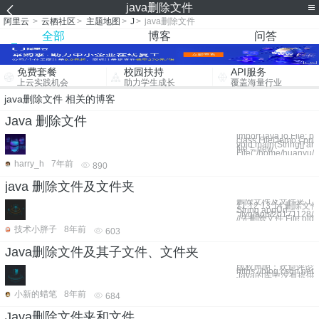
java删除文件
阿里云
>
云栖社区
>
主题地图
>
J
>
java删除文件
全部
博客
问答
免费套餐
校园扶持
API服务
上云实践机会
助力学生成长
覆盖海量行业
java删除文件 相关的博客
Java 删除文件
import java.io.File; pu
class FileDemo { publi
void main(String[] args
file = new
File("/home/huanyu/
harry_h
7年前
890
java 删除文件及文件夹
删除文件及文件夹 1 2 3 4
11 12 13 14 删
String appUrl =
"/lyg/app/20171128/2
//先删除文件 File oldFi
技术小胖子
8年前
603
Java删除文件及其子文件、文件夹
版权声明：欢迎评论
https://blog.csdn.net
Java的库中没有提
小新的蜡笔
8年前
684
Java删除文件夹和文件