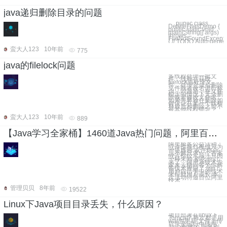
java递归删除目录的问题
``` public class
DeleteFilesDemo {
public static void
main(String[] args)
throws
FileNotFoundExcepti
{ // TODO Auto-gener
蛮大人123
10年前
775
java的filelock问题
多线程处理一批文
件，线程在获取
filelock后处理文
件，处理完成后删除
文件或者改名进行标
识，问题是：在文件
锁定的情况下无法删
除或者修改文件名，
如果先释放在删除如
何保证在某一个线程
释放后和删除之前不
被其他线程锁定？
蛮大人123
10年前
889
【Java学习全家桶】1460道Java热门问题，阿里百位技术专家答疑解惑
阿里极客公益活动：
或许你挑灯夜战只为
一道难题 或许你百
思不解只求一个答案
或许你绞尽脑汁只因
一种未知 那么他们
来了，阿里系技术专
家来云栖问答为你解
答技术难题了 他们
用户自己手中的技术
来帮助用户成长 本
次活动特邀百位阿里
技术
管理贝贝
8年前
19522
Linux下Java项目目录丢失，什么原因？
项目部署在linux下
Tomcat7 每次都是用
war包更新,文件上传
目录是运行中使用
Java创建的 服务刚