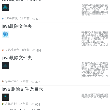
1 验证传入路径是否
确的路径名private stat
String matches = "[A-
z]:\\\\[^:?\"><*]*"; // 
表达式，通过
sPath.matches(match
判断 2 通用删除方
直接调用
JAVA前线
12年前
690
java删除文件夹
想删除本地一个项目
目录，结果windows
说路径太长，不能删
除。于是试了试java
删除。一切ok。以后
一定要抓紧时间学
python。 /** *
Created by rmiao
on 4/21/2016. */
public class TestDel
{
文艺小青年
8年前
408
java删除文件夹
想删除本地一个项目
目录，结果windows
说路径太长，不能删
除。于是试了试java
删除。一切ok。以后
一定要抓紧时间学
python。 /** *
Created by rmiao
on 4/21/2016. */
public class TestDel
{
ryan-miao
9年前
376
java 删除文件 及目录
引用：http://chxkyy.i
除目录事先要删除目录
public void del(Strin
古镇月影
14年前
603