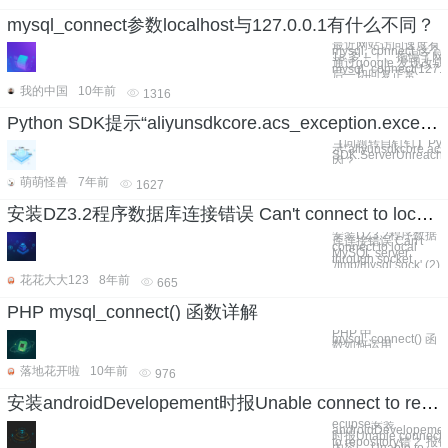
mysql_connect参数localhost与127.0.0.1有什么不同？
最近网站访问速度有
mysql_connect
1s 多！！。拖慢了
通过google 发现改成
mysql_connect(127.0
后一切回复正常
我的中国
10年前
1316
Python SDK提示“aliyunsdkcore.acs_exception.exceptions.ClientException: SDK.ServerUnreachable Unable to connect server”是什么原因？
【问题转自钉钉】Pyth
示“aliyunsdkcore.acs_
SDK.ServerUnreacha
因？
萌萌怪兽
7年前
1627
安装DZ3.2程序数据库连接错误 Can't connect to local MySQL server through socket '/tmp/mysql.sock' (2)
安装DZ3.2程序数据
库连接错误 Can't
connect to local
MySQL server
through socket
'/tmp/mysql.sock' (2)
花花大大123
8年前
665
PHP mysql_connect() 函数详解
PHP 中
mysql_connect() 函
数如何运用
落地花开啦
10年前
976
安装androidDevelopement时报Unable connect to repository错？
eclipse安装
androidDevelopemen
时报Unable connect
to repository错？ 报错
内容， Unable to