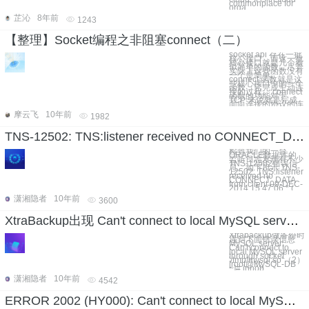
commonplace for
orga
芷沁
8年前
1243
【整理】Socket编程之非阻塞connect（二）
socket api 存在一批
核心接口，而这一批
核心接口就是几个看
似简单的函数，尽管
实际上这些函数没有
一个是简单。
connect 函数就是这
些核心接口中的一个
函数，它完成主动连
接的过程。 connect
函数的功能对于
TCP 来说就是完成
面向连接的协议的连
摩云飞
10年前
1982
TNS-12502: TNS:listener received no CONNECT_DATA from client
检查我们的一台
ORACLE数据库的
监听日志发现有不少
TNS-12502错误信
息。如下所示 TNS-
12502: TNS:listener
received no
CONNECT_DATA
from client 09-DEC-
2014 15:47:06 * (
潇湘隐者
10年前
3600
XtraBackup出现 Can't connect to local MySQL server through socket '/tmp/mysql.sock'
Xtrabackup做备份时
遇到下面错误信息
MySQL server:
Can't connect to
local MySQL server
through socket
'/tmp/mysql.so‘（2）
[root@MySQL-DB
~]# innob
潇湘隐者
10年前
4542
ERROR 2002 (HY000): Can't connect to local MySQL server through socket '/var/lib/mysql/mysql.sock' (2)