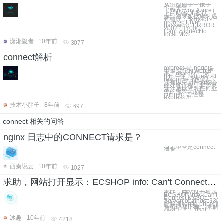
从供应商手中接手一
个云平台
（Windwos Azure）
上的MySQL数据
库，登录数据库时遇
到错误： $mysql -
uroot -p Enter
password: ERROR
2002 (HY000):
Can't connect to
local MyS
潇湘隐者
10年前
3077
connect解析
express 是 nodejs
中最流行的 web 框
架。express 中对
http 中的 request 和
response 的处理，
还有以中间件为核心
的处理流程，非常灵
活，足以应对任何业
务的需求。 而
connect 曾经是
express 3.
技术小胖子
8年前
697
connect 相关的问答
nginx 日志中的CONNECT请求是？
日志里全是connect
请求
西秦说云
10年前
1027
求助，网站打开显示：ECSHOP info: Can't Connect MySQL Server(localhost:3306)!
求助，网站打开显示
ECSHOP info: Can't
Connect MySQL
Server(localhost:3306
已验证config.php的
号密码都正确。 求解
感谢！！！ dsaf
冰趣
10年前
4218