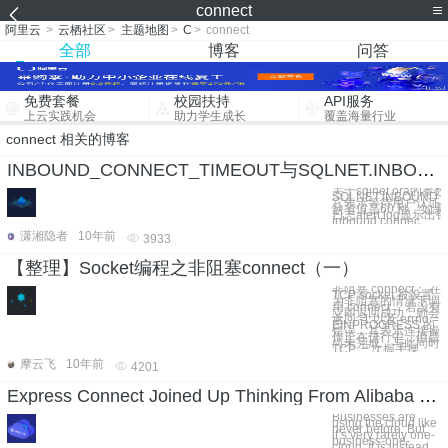
connect
阿里云
>
云栖社区
>
主题地图
>
C
>
connect
全部
博客
问答
免费套餐
校园扶持
API服务
上云实践机会
助力学生成长
覆盖海量行业
connect 相关的博客
INBOUND_CONNECT_TIMEOUT与SQLNET.INBOUND_CONNECT_TIMEOUT小结
关于sqlnet.ora的参数
SQLNET.INBOUND
它表示等待用户认证
缺省值是60 秒，如
日志alert.log显示出
inbound connec
潇湘隐者
10年前
3933
【整理】Socket编程之非阻塞connect（一）
非阻塞 connect： 在
TCP socket 被设置
为非阻塞的情况下调
用 connect ，若没有
立即返回成功，则会
返回 -1 以及 errno =
EINPROGRESS 的
错误，其表示连接操
作正在进行中，但是
尚未完成，与此同时
TCP 三次握手操
摩云飞
10年前
4201
Express Connect Joined Up Thinking From Alibaba Cloud
Businesses are
using the cloud like
never before. But
it’s very rarely one-
business-one-
cloud. It is instead