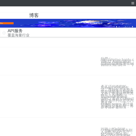
博客
API服务
覆盖海量行业
引用：
http://zhidao.baidu.
Win32 Applicatio
控制台应用程序或win
WINDOWS程序： 文
本文讨论序列化
ActiveX 控件的方
法。序列化是从持久
性存储媒体（如磁盘
文件）中读取或向其
中写入的进程。
Microsoft 基础类
(MFC) 库在 CObject
类中为序列化提供内
置支持。
COleControl 通过使
用属性交换机制，将
此支持扩展到 A
问题：VS2010
c++编写的程序在别
人的机子运行不了，
缺少mfc100u.dll
xxx100d.dll等的解