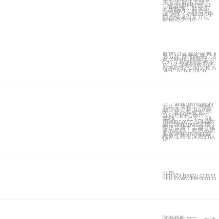
决方法 解决方法：
1.将这些dll打包,和
应用程序一起发布;
2.采用MFC静态编
译; 附1：VS2010中
静态编译设置方法
使用VS2010
目录(?)[-] 需求说明 
题分析 参考解决方法
案 Stdafxh的原理
C++工程的类型有很多
VC)可以看到常见的
有:Win32 Console Ap
MFC Application、
一、Window编程的
方法主要有： 传统
编写法（利用API函
数）和交互式方法
（利用MFC类库）
两种。 （1）、利
用Windows API函数
编写Windows应用
程序需要手工编写很
多的代码，程序员需
要对Windows的编
程原理有很深刻的认
识。
引用：
http://hi.baidu.com
http://www.filediag
资源视图——