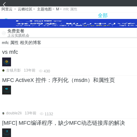
阿里云
>
云栖社区
>
主题地图
>
M
>
mfc 属性
全部
免费套餐
上云实践机会
mfc 属性 相关的博客
vs mfc
古镇月影
13年前
430
MFC ActiveX 控件：序列化（msdn）和属性页
double2li
13年前
1132
[MFC] MFC编译程序，缺少MFC动态链接库的解决