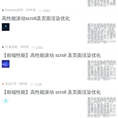
操作这个对象慢，而
是说操作了这个对象
后，会触发一些浏览
器行为，比如
haveatry806
10年前
1001
高性能滚动scroll及页面渲染优化
最近在研究页面渲染
及web动画的性能问
题，以及拜读《CSS
SECRET》(CSS揭
秘)这本大作。 本文
主要想谈谈页面优化
之滚动优化。 主要
内容包括了为何需要
优化滚动事件，滚动
与页面渲染的关系，
节流与防抖，
pointer-events:none
优化滚动。因
行者武松
9年前
1361
【前端性能】高性能滚动 scroll 及页面渲染优化
最近在研究页面渲染
及web动画的性能问
题，以及拜读《CSS
SECRET》（CSS
揭秘）这本大作。
本文主要想谈谈页面
优化之滚动优化。
主要内容包括了为何
需要优化滚动事件，
滚动与页面渲染的关
系，节流与防抖，
pointer-events:none
优化滚动。因为
长征2号
8年前
1139
【前端性能】高性能滚动 scroll 及页面渲染优化
最近在研究页面渲染
及web动画的性能问
题，以及拜读《CSS
SECRET》（CSS
揭秘）这本大作。
本文主要想谈谈页面
优化之滚动优化。
主要内容包括了为何
需要优化滚动事件，
滚动与页面渲染的关
系，节流与防抖，
pointer-events:none
优化滚动。因为