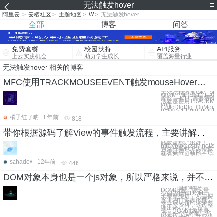
无法触发hover
阿里云
>
云栖社区
>
主题地图
>
W
>
无法触发hover
全部
博客
问答
免费套餐
校园扶持
API服务
上云实践机会
助力学生成长
覆盖海量行业
无法触发hover 相关的博客
MFC使用TRACKMOUSEEVENT触发mouseHover和mouseLeave
为对话框添加WM_MO
或WM_MOUSELEA
响应。 MFC需要特
法就是使用TRACKMO
void
CmfcDlgDlg::OnMou
nFlags, CPoint point
橘子红了呐
8年前
818
带你根据源码了解View的事件触发流程，主要讲解为什么子View返回true，ViewGroup就无法接收到事件的过程
转载请标明出处！
http://blog.csdn.net/
当然一般也没人转载。
分发过程，在网上也
些东西不是很明白，
sahadev
12年前
446
DOM对象本身也是一个js对象，所以严格来说，并不是操作这个对象慢，而是说操作了这个对象后，会触发一些浏览器行为（转）
一直都听说
DOM很慢，要尽量
少的去操作DOM，
于是就想进一步去探
究下为什么大家都会
这样说，在网上学习
了一些资料，这边整
理出来。 首
先，DOM对象本身
也是一个js对象，所
以严格来说，并不是