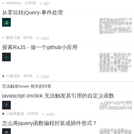
chokcoco
10年前
927
从零玩转jQuery-事件处理
事件绑定 jQuery中事
绑定有两种方式
eventName(function(
{}) 绑定对应事件名的
听, 例如：
$('#div').click(function
{}); on(eventName,
funcion(){}) 通用的绑
事件监听,
极客江南
8年前
1047
探索RxJS - 做一个github小应用
本文是一篇 RxJS 实
战教程，利用 RxJS
和 github API 来一
步步做一个 github
小应用。因此，文章
的重点是解释 RxJS
的使用，而涉及的
ES6语法、webpack
等知识点不予讲解。
本例的所有代码在
github 仓库：rxjs-
行者武松
9年前
1268
无法触发hover 相关的问答
javascript onclick 无法触发其引用的自定义函数
``` <!DOCTYPE html> <html>
<head> <title>文章管理
<link
href="/blog/css/boots
rel="stylesheet"> <st
小旋风柴进
10年前
1432
怎么将jquery函数编程封装成插件形式？
下面是自己写的
jQuery无缝连接图的
源代码，想将它封装