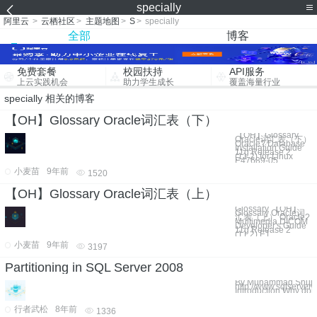
specially
阿里云
>
云栖社区
>
主题地图
>
S
>
specially
全部
博客
免费套餐
校园扶持
API服务
上云实践机会
助力学生成长
覆盖海量行业
specially 相关的博客
【OH】Glossary Oracle词汇表（下）
【OH】Glossary
Oracle词汇表（下）
Oracle? Database
Installation Guide
11g Release 2
(11.2) for Linux
E47689-05
小麦苗
9年前
1520
【OH】Glossary Oracle词汇表（上）
Glossary 【OH】
Glossary Oracle词
汇表（上） Oracle?
Multimedia DICOM
Developer's Guide
11g Release 2
(11.2) E1
小麦苗
9年前
3197
Partitioning in SQL Server 2008
By Muhammad Shuj
http://www.sqlserverce
Introduction Why don't
行者武松
8年前
1336