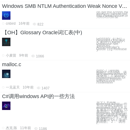
Windows SMB NTLM Authentication Weak Nonce Vulnerability
(to get the scripts me
advisory please get th
http://www.hexale.or
2010-0209.txt
cnbird
16年前
822
【OH】Glossary Oracle词汇表(中)
Glossary 【OH】
Glossary Oracle词
汇表(中) Oracle?
Database Net
Services
Administrator's
Guide 11g Release
2
小麦苗
9年前
1066
malloc.c
glibc-2.14中的
malloc.c源代码，供
研究malloc和free实
现使用： /* Malloc
implementation for
multiple threads
without lock
contention.
一见蓝天
10年前
1407
C#调用windows API的一些方法
原文:C#调用
windows API的一些
方法 使用C#调用
windows API（从其
它地方总结来的，以
备查询） C#调用
windows API也可以
叫做C#如何直接调
用非托管代码，通常
有2种方法： 1． 直
接调用从 DLL 导出
的函数。 2． 调用
C
杰克.陈
11年前
1186