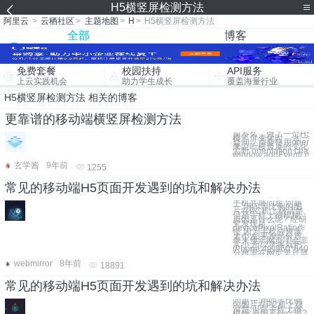
H5横竖屏检测方法
阿里云
>
云栖社区
>
主题地图
>
H
>
H5横竖屏检测方法
全部
博客
免费套餐
校园扶持
API服务
上云实践机会
助力学生成长
覆盖海量行业
H5横竖屏检测方法 相关的博客
更靠谱的移动端横竖屏检测方法
前不久，做了一个H5
横竖屏变化时，做一
疑问，需要使用orientat
来监听横竖屏的变化。 
监听 orientation cha
window.addEventListe
玄学酱
9年前
1255
常见的移动端H5页面开发遇到的坑和解决办法
手机共通问题 问题
一:用同等比例的图
片在PC机上很清楚,
但是手机上很模糊,
原因是什么呢? 经研
究发现是
devicePixelRatio作
怪,因为手机分辨率
太小,如果按照分辨
率来显示网页字会非
常小,所以苹果就把
iPhone 4的960*640
分辨率在网页里只显
webmirror
8年前
18891
常见的移动端H5页面开发遇到的坑和解决办法
问题一:用同等比例
的图片在PC机上很
清楚,但是手机上很
模糊,原因是什么呢?