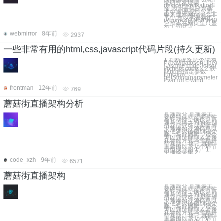
经研究发现是
devicePixelRatio作
怪,因为手机分辨率
太小,如果按照分辨
率来显示网页字会非
常小,所以苹果就把
iPhone 4的960*640
分辨率在网页里只显
示了480*3
webmirror
8年前
2937
一些非常有用的html,css,javascript代码片段(持久更新)
1.判断设备是否联网
if (navigator.onLine)
{ //some code }else{
//others code } 2.获
取url的指定参数
function
getString(parameter)
{ var url = wind
frontman
12年前
769
蘑菇街直播架构分析
直播简介 直播最主
要的特点就是实时性
与互动性，这也是直
播与点播之间的差别
所在，它可以实时将
主播端的视频信息以
较低延迟传输到观众
端，与此同时，观众
可以通过群聊或者送
礼物的方式与主播进
行互动。 图 1 直播
主要由以下几个环节
所组成（图 1） 1.
主播端采集 2.
code_xzh
9年前
6571
蘑菇街直播架构
直播简介 直播最主
要的特点就是实时性
与互动性，这也是直
播与点播之间的差别
所在，它可以实时将
主播端的视频信息以
较低延迟传输到观众
端，与此同时，观众
可以通过群聊或者送
礼物的方式与主播进
行互动。 图 1 直播
主要由以下几个环节