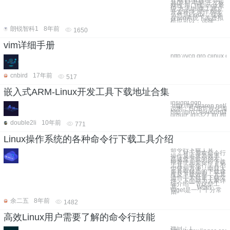
具/原料 电脑 开发板
网线 串口线 linux系
统 方法/步骤 1.建立
开发环境 操作系统
当然是Linux，或者
在win系统下装虚拟
机也可以，选择
朗锐智科1
8年前
1650
vim详细手册
http://vcd.gro.clinux.o
cnbird
17年前
517
嵌入式ARM-Linux开发工具下载地址合集
insight gdb
http://ftp.twaren.net
说明：GDB可视化调
http://gro.clinux.org/fr
group_id=327 ftp://ftp
double2li
10年前
771
Linux操作系统的各种命令行下载工具介绍
命令行下载工具
对于喜欢命令行
操作及追求高效率、
高速度下载的朋友，
推荐使用命令行下载
工具。命令行工具不
但使用方便，而且大
多具有很高的下载速
度及下载效率，尤其
适合于大批量下载文
件。下面就为大家详
细介绍一下这些工
具。 Wget
Wget是一个十分常
用
余二五
8年前
1482
高效Linux用户需要了解的命令行技能
摘自：1、