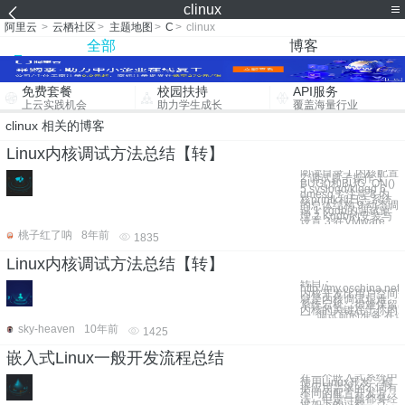
clinux
阿里云
>
云栖社区
>
主题地图
>
C
>
clinux
全部
博客
免费套餐
校园扶持
API服务
上云实践机会
助力学生成长
覆盖海量行业
clinux 相关的博客
Linux内核调试方法总结【转】
阅读目录 1 内核配置
2 调试原子操作 1
BUG()和BUG_ON()
5 syslogd/klogd 6
dmesg 7 注意 8 内
核printk和日志系统
的总体结构 9 动态调
试 1 kgdb的调试原
理 2 Kgdb的安装与
设置 3 在VMware
桃子红了呐
8年前
1835
Linux内核调试方法总结【转】
转自：
http://my.oschina.net
内核开发比用户空间
就是内核调试艰难。
系统宕机，很难保留
内核的关键在于你的
一 调试前的准备 在
sky-heaven
10年前
1425
嵌入式Linux一般开发流程总结
在一个嵌入式系统中
使用Linux开发，根
据应用需求的不同有
不同的配置开发方
法，但是一般都要经
过如下的过程。 工