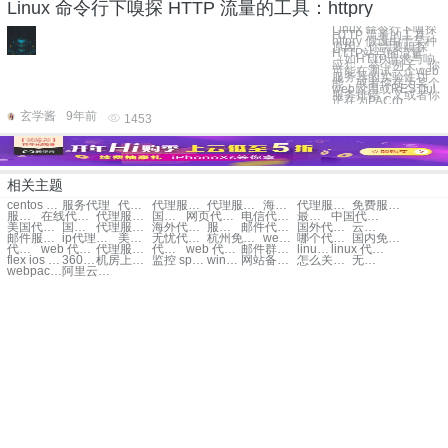
Linux 命令行下嗅探 HTTP 流量的工具：httpry
Linux 命令行下嗅探
HTTP 流量的工具：
httpry 假设由于某种
原因，你需要嗅探
HTTP站点的流量
（如HTTP请求与响
应）。举个例子，你
可能在测试一个web
服务器的实验性功
能，或者你在为某个
web应用或RESTful
服务排错，又或者你
正在为PAC(p
玄学酱
9年前
1453
相关主题
centos 搭建代理服务器
服务代理
代理服务器
代理服务器
代理服务器软件
海外服务器代理
代理服务器攻击
免费服务器代理
服务器租用代理
在线代理服务器
代理服务器设置
国外代理服务器
网页代理服务器
电信代理服务器
最新代理服务器
中国代理服务器
美国代理服务器
国内代理服务器
代理服务器地址
海外代理服务器
服务器搭建代理
邮件代理服务器
国外代理服务器
云服务器代理
邮件服务器代理
ip代理服务器
美国免费代理服务器
无忧代理服务器网站
杭州免费代理服务器
web代理服务器
哪个代理服务器好用
国内免费代理服务器
代理服务器ip
web 代理服务器
代理服务器web
代理web服务器
web 代理 服务器
邮件群发代理服务器
linux 代理服务器
linux 代理服务器
flex ios 证书
360浏览器代理服务器
机房上网监控
监控 spring 回滚
win7创建dhcp服务器软件
网站备案在哪个部门
怎么关闭win7无线网络连接网络连接不上
无线通信wifi
webpack 部署服务器
阿里云服务器 全屏