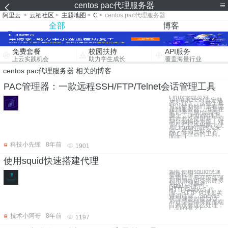
centos pac代理服务器
阿里云
>
云栖社区
>
主题地图
>
C
>
centos pac代理服务器
全部
博客
免费套餐
校园扶持
API服务
上云实践机会
助力学生成长
覆盖海量行业
centos pac代理服务器 相关的博客
PAC管理器：一款远程SSH/FTP/Telnet会话管理工具
Linux管理员对
Telnet和SSH肯定熟
悉不过了。这些工具
可以帮助他们远程连
接到服务器。但是在
笔记本电脑/台式电
脑上，Linux管理员
也许并不使用基于控
制台的操作系统。对
于在笔记本电脑上使
用Linux的那些人来
说，有另一款名为
PAC管理器的工具。
面向Li
科技小先锋
8年前
1901
使用squid快速搭建代理
如何使用squid快速
搭建代理 =======
本项目主要介绍如何
利用国外VPS搭建多
协议代理服务。
GFW 封锁了
HTTP/Socks5 代
理，HTTP 代理是关
键词过滤，Socks5
代理则是封锁协议。
不过某些特殊的低端
口并没有这么处理，
已知的有 21，
技术小阿哥
8年前
1197