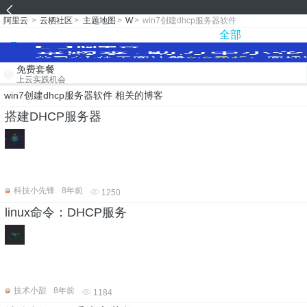
阿里云
>
云栖社区
>
主题地图
>
W
>
win7创建dhcp服务器软件
全部
免费套餐
上云实践机会
win7创建dhcp服务器软件 相关的博客
搭建DHCP服务器
科技小先锋
8年前
1250
linux命令：DHCP服务
技术小甜
8年前
1184