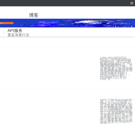
博客
API服务
覆盖海量行业
DHCP(Dynamic
Host Configuration
Protocol，动态主机
配置协议)是一个局
域网的网络协议，使
用UDP协议工作，
主要用途：给内部网
络或网络服务供应商
自动分配IP地址，
DHCP有3个端口，
其中UDP67和
UDP68为正常的
DHCP
DHCP服务器安装配
置： 一． 什么是
DHCP Dhcp就是动
态主机配置协议，可
以自动的去分配IP地
址、子网掩码、网关
以及DNS等tcp/ip信
息。当局域网中电脑
十分的多的时候，咱
总不能一台一台的去
主机旁设IP等信息
吧，那不累死了。所
以只需要在局域网中
设置一