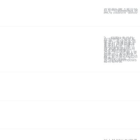
开篇我们附上最符合本
址：****Windows 
ed2k://|file|cn_win
5、 创建任务序列
在“软件库”-“操作系
统”中，右键点击“任
务序列”选择创建任
务序列 打开创建任
务序列向导，选
择“构建并捕获引用
操作系统映像包”，
点击“下一步” 输入要
创建的任务序列名
称，并选择PXE启动
映像包，点击“下一
步” 在安装Windows
操作系统界