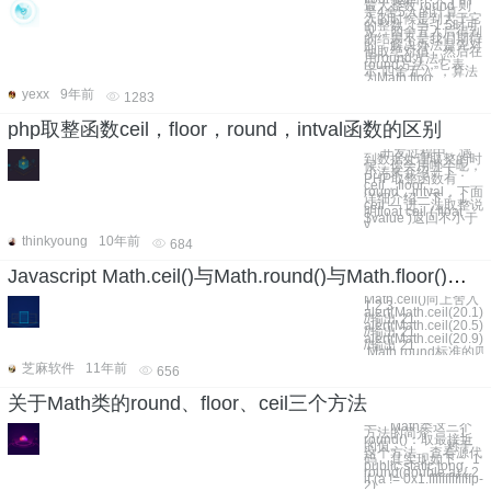
最大整数 round 则
是4舍5入的计算，
入的时候是到大于它
的整数（当-1.5时可
见，四舍五入后得到
的结果不是我们期待
的，解决办法是先对
他取绝对值，然后在
用round方法）
round方法，它表
示“四舍五入”，算法
为Math.floo
yexx
9年前
1283
php取整函数ceil，floor，round，intval函数的区别
开发过程中，遇
到数据处理取整的时
候，你会用哪个呢，
小涛来介绍一下：
PHP取整函数有
ceil，floor，
round，intval，下面
详细介绍一下： 1、
ceil — 进一法取整说
明float ceil ( float
$value )返回不小于
v
thinkyoung
10年前
684
Javascript Math.ceil()与Math.round()与Math.floor()区别
Math.ceil()向上舍入
1 2 3
alert(Math.ceil(20.1))
//输出 21
alert(Math.ceil(20.5))
//输出 21
alert(Math.ceil(20.9))
//输出 21
Math.round标准的四
芝麻软件
11年前
656
关于Math类的round、floor、ceil三个方法
一、Math类这三个
方法的简介 1、
round()：取最接近
的值。 对于
这个方法，查看源代
码，其实现如下： 1
public static long
round(double a) { 2
if (a != 0x1.fffffffffffffp-
2)