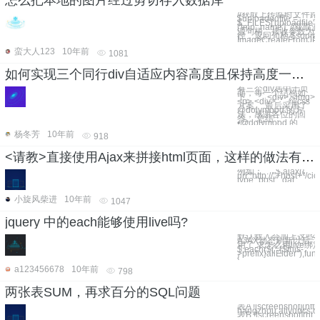
//获取上传临时文件路
$uploadedfile =
$_FILES['uploadfile']
['tmp_name']; //获取源文件资
源句柄。接收参数为
径，返回句柄 $source
ImageCreateFromJP
蛮大人123
10年前
1081
如何实现三个同行div自适应内容高度且保持高度一致？
有三个div居中于页
面，每一个结构如
下。 ``` <div> <img>
<p> <div> ``` 纯css
方案。 最后采用了
@dolymood 的方
法，感谢各位的回
答。 总结：
•@dolymood 的
杨冬芳
10年前
918
<请教>直接使用Ajax来拼接html页面，这样的做法有什么优劣，可行么？
例如： ``` $.ajax({
url:"http://"+host+"/c
type:"post", dat
小旋风柴进
10年前
1047
jquery 中的each能够使用live吗?
默认载入会加上这些样
AJAX动态刷新以后
用了.求怎么用live绑定下
$.each($(".{$this-
>prefix}allElder"),fun
{
a123456678
10年前
798
两张表SUM，再求百分的SQL问题
表A ![screenshot](http
hangzhou.aliyuncs.
表B ![screenshot](ht