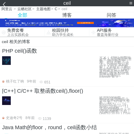
ceil
阿里云
>
云栖社区
>
主题地图
>
C
>
ceil
全部
博客
问答
免费套餐
校园扶持
API服务
上云实践机会
助力学生成长
覆盖海量行业
ceil 相关的博客
PHP ceil()函数
定义： ceil() 函数向
上舍入为最接近的整
数。 用于分页使
用。获取页数。 语
法： ceil(x) 返回不
小于 x 的下一个整
数，x 如果有小数部
分则进一位。ceil()
返回的类型仍然是
float，因为 float 值
的范围通常比
integer 要大。
桃子红了呐
9年前
651
[C++] C/C++ 取整函数ceil(),floor()
使用floor函数。
floor(x)返回的是小
于或等于x的最大整
数。 如：
floor(10.5) == 10
floor(-10.5) == -11
使用ceil函数。
ceil(x)返回的是大于
x的最小整数。 如：
ceil(10.5) == 11 cei
史迪奇2号
8年前
1139
Java Math的floor，round，ceil函数小结
floor 返回不大于的