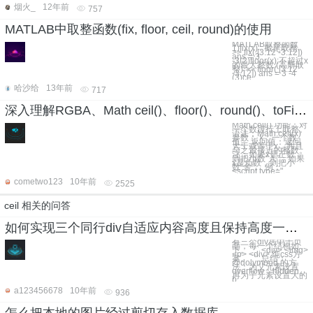
烟火_
12年前
757
MATLAB中取整函数(fix, floor, ceil, round)的使用
MATLAB取整函数
1)fix(x) : 截尾取整.
>> fix( [3.12 -3.12])
ans = 3
-3(2)floor(x):不超过x
的最大整数.(高斯取
整) >> floor( [3.12
-3.12]) ans = 3 -4
(3)ce
哈沙给
13年前
717
深入理解RGBA、Math ceil()、floor()、round()、toFixed()随机数，取整方法
Math.ceil() 功能：对
一个数进行上取整。
语法：Math.ceil(x)
参数： x：一个数
值。 返回值：返回
大于或等于x，并且
与之最接近的整数。
注：如果x是正数，
则把小数“入”；如果
x是负数，则把小
数“舍”。 例：
<script type="
cometwo123
10年前
2525
ceil 相关的问答
如何实现三个同行div自适应内容高度且保持高度一致？
有三个div居中于页
面，每一个结构如
下。 ``` <div> <img>
<p> <div> 纯css方
案。 ``` 总结：
@dolymood 的方
法：为父元素设置
overflow：hidden。
再为子元素设置大的
p
a123456678
10年前
936
怎么把本地的图片经过剪切存入数据库