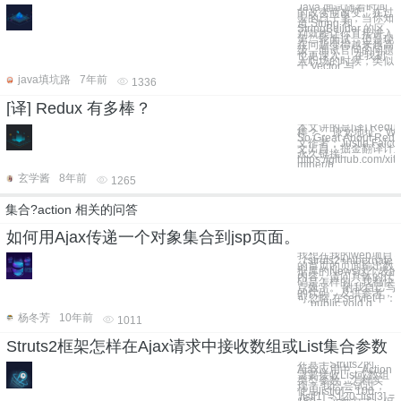
Java 面试随着时间
的改变而改变。在过
去的日子里，当你知
道 String 和
StringBuilder 的区
别就能让你直接进入
第二轮面试，但是现
在问题变得越来越高
级，面试官问的问题
也更深入。 在我初
入职场的时候，类似
于 Vector 与
java填坑路
7年前
1336
[译] Redux 有多棒？
本文讲的是[译] Redu
棒？， 原文地址：Wha
So Great About Red
文作者：Justin Falco
文出自：掘金翻译计划
永久链接：
https://github.com/xit
miner/b
玄学酱
8年前
1265
集合?action 相关的问答
如何用Ajax传递一个对象集合到jsp页面。
我想在我的web项目
（struts2+hibernate
的首页的页面输出数
据库的News这个表的
内容，请问具体的代
码是怎样的，我都快
点疯了。 附我自己写
的代码，及供参考，
可忽略 在servlet中：
``` public void g
杨冬芳
10年前
1011
Struts2框架怎样在Ajax请求中接收数组或List集合参数
在基于Struts2的
Ajax应用中，Action
需要接收List或数组
类型参数，怎样实
现？ 我已尝试过，
使用list[0] = 100
,list[1] = 120 ,list[3] =