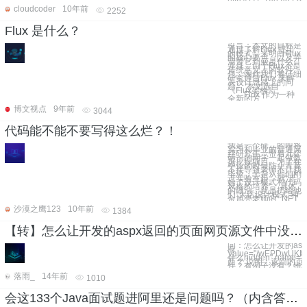
cloudcoder
10年前
2252
Flux 是什么？
引言：本文的目标是
通过了解Flux 提出
的模式，来明白Flux
的核心要点，以及弄
清楚它到底是什么。
并且，由于Flux不是
传统意义上的软件
包，因此我们将仔细
研究通过Flux 来解
决设计思路上的问
题。 本文选自
《Flux架构》。
Flux 作为一种
全新的方
博文视点
9年前
3044
代码能不能不要写得这么烂？！
我是一个研二的即将
实习和毕业的普通屌
丝研究生，带着几个
研一的同学一起做数
据挖掘项目。为了在
毕业的时候防止青黄
不接导致老师不让我
毕业，于是从他们刚
进实验室起，就“开
始了设计模式和代码
风格的培养”。具体
的做法，就是扔给他
们“大话设计模式”和
金旭亮老师的“.NET
沙漠之鹰123
10年前
1384
【转】怎么让开发的aspx返回的页面网页源文件中没有“乱码”ViewState???
问：怎么让开发的as
有
Value="/wEPDwUK
什么hidden" name=
西？ 说明：返回的页
件？有例子没有？推
落雨_
14年前
1010
会这133个Java面试题进阿里还是问题吗？（内含答案解析）