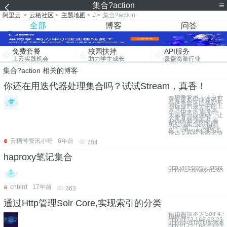
集合?action
阿里云
>
云栖社区
>
主题地图
>
J
>
集合?action
全部
博客
问答
免费套餐
校园扶持
API服务
上云实践机会
助力学生成长
覆盖海量行业
集合?action 相关的博客
你还在用迭代器处理集合吗？试试Stream，真香！
云栖号资讯：【点击
查看更多行业资讯】
在这里您可以找到不
同行业的第一手的上
云资讯，还在等什
么，快来！ 首先给
大家看一段代码，让
大家直观感受下
Java7 和 Java8 遍
历处理集合的不同
Dish 是一个菜肴对
象，calories 属性表
示该菜品的卡路里值
云栖号资讯小哥
6年前
784
haproxy笔记集合
http://iceskysl.1sters
action=show&id=306
cnbird
17年前
363
通过Http管理Solr Core,实现索引的分类
使用的版本为Solr 4.
用样例
http://172.168.63.23
action=STATUS 
http://172.168.63.233