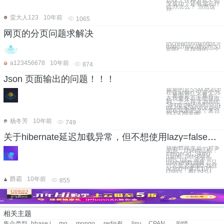
150 ... 这种方式，但
没成功，还有其它什
么办法么？ 当然这
玩
蛮大人123
10年前
1065
网页的分页问题求解决
![screenshot](https://
hangzhou.aliyuncs.
如图，是我做的一个图
a123456678
10年前
874
Json 页面输出的问题！！！
我用的是SSM 然后我
在在action 中有个Jso
，里面是一个集合，
在我要在页面能获取
到，怎么写？ public
String getAllMission()
mList=aService.getA()
现在我要把这个集合
到JSON里面
杨冬芳
10年前
749
关于hibernate延迟加载异常，但不想使用lazy=false问题
我的数据库是一对多
关系，Users结构：
Integer id; String
name; Set<Bill>
bills; (注：先不管
users的数据量，只
讨论延迟加载) 我在
action中查出10个
Users，将List<U
爵霸
10年前
855
相关主题
集合类型
hbase in action
mongodb复制集合
mongodb 集合复制
redis有序集合
linux命令集合
CPAN模块
剧情