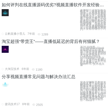
如何评判在线直播源码优劣?视频直播软件开发经验之谈
直播经过这些年的不
断发展，使用者逐渐
增加，在视频直播软
件开发行业从业者的
不断努力下，在线直
播源码变得越来越完
善，甚至已有了一些
开发窍门的积累和判
断视频直播软件优劣
性的指标，本篇文章
就来讲讲，该如何评
判在线直播源码的优
劣，以及视频直播软
件开发都有哪些小窍
门。
云豹直播小雪儿
7年前
1289
淘宝超强“带货王”——直播低延迟的背后有何猫腻？
文|常高伟整
理|LiveVideoStack
出品|阿里巴巴新零
售淘系技术部 编者
按：本次演讲来自阿
里巴巴淘系技术部技
术专家常高伟在
LiveVideoStack
2019深圳站上的演
讲，主要面向直播行
业从业者，以及对低
延迟直播技术、
WebRTC 技术感兴
趣
大淘宝技术
6年前
1180
分享视频直播常见问题与解决办法汇总
今天小编给大家分享
视频直播常见问题与
解决办法，因为最近
视频直播受到很多人
的关注。如果大家有
其他的问题需要咨
询，可以在线咨询我
们的客服人员。 1、
视频直播服务支持哪
些推流协议？ 阿里
云视频直播服务支持
RTMP 推流 RTMP
即实时消息传输协
议，Real T
捷讯技术17
8年前
2505