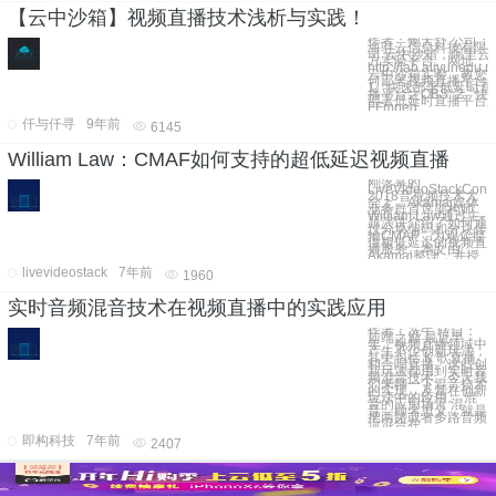
【云中沙箱】视频直播技术浅析与实践！
作者：鲍天舒 公司：
海驻云信息科技有限
司 云中沙箱，阿里云
方实验平台。网址：
http://lab.aliyunedu.n
云中沙箱实验，教您
何部署视频直播平台
1. “快速部署低延时直
播平台之OBS” 2. “快
部署低延时直播平台
FFmpeg
仟与仟寻
9年前
6145
William Law：CMAF如何支持的超低延迟视频直播
刚落幕的
LiveVideoStackCon
2018音视频技术大
会上，Akamai媒体
业务群首席架构师
William Law通过主
题演讲介绍了如何通
过分块编码和分块传
输CMAF，为观众提
供极低延迟的视频直
播服务。本文由
Akamai整理，并授
livevideostack
7年前
1960
实时音频混音技术在视频直播中的实践应用
作者：冼牛 转自：
前端之巅 最近半
年，视频直播领域中
产生不少创新玩法，
其中包括 K 歌直播
和合唱直播。这些创
新玩法都用到实时音
频混音技术。今天我
们来聊一下混音技术
的实现，及其在创新
玩法中的应用。 混
音的应用场景 混
音，顾名思义，就是
把两路或者多路音频
流混合在
即构科技
7年前
2407