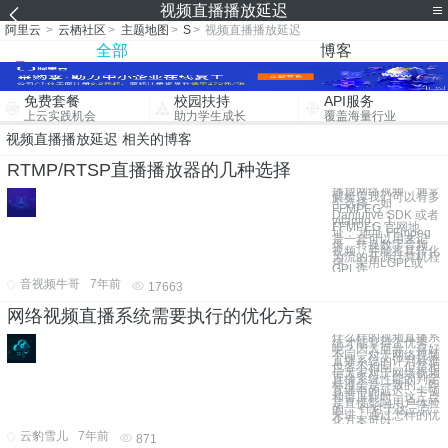
视频直播播放延迟
阿里云
>
云栖社区
>
主题地图
>
S
>
视频直播播放延迟
全部
博客
免费套餐
校园扶持
API服务
上云实践机会
助力学生成长
覆盖海量行业
视频直播播放延迟 相关的博客
RTMP/RTSP直播播放器的几种选择
播放网络视频，通常
解析库我们可以有多
个选择，如
FFMPEG，
Daniulive SDK 或者
vitamio。 1.
FFMPEG 官网地
址： 地址 FFmpeg
是一套可以用来记
录、转换数字音频、
视频，并能将其转化
为流的开源计算机程
序。采用LGPL或
GPL许
音视频牛哥
7年前
17663
网络视频直播系统需要执行的优化方案
什么样的视频直播系
统才能算得上优秀
呢？因人而异，喜好
不同，对于网络视频
直播系统的评判标准
也各不相同。但是相
信大家对于网络视频
直播系统性能的判定
标准会是一致的。即
直播中的延迟、卡顿
和首屏耗时，这三点
是直接影响用户体验
的。 针对于这三点
来讲，通过怎样的优
化方案可以
云豹雪儿
7年前
871