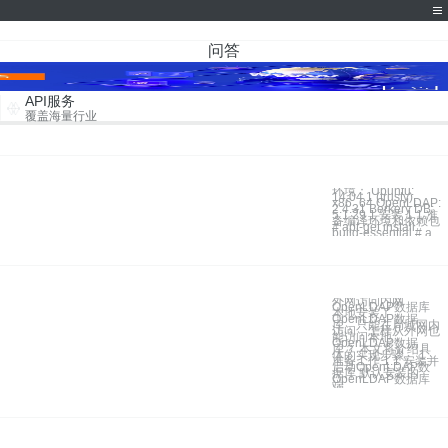
问答
API服务
覆盖海量行业
环境： Ubuntu:
14.04.1 (trusty),
x86_64 OpenLDAP:
2.4.31 Berkery DB:
5.1.29 1 安装 1.1 准
备编译环境和依赖包
# apt-get install
build-essential # a
外网访问内网
OpenLDAP数据库
本地安装了
OpenLDAP数据
库，只能在局域网内
访问，怎样从外网也
能访问本地
OpenLDAP数据
库？ 本文将介绍具
体的实现步骤。 1.
准备工作 1.1 安装并
启动OpenLDAP数
据库 默认安装的
OpenLDAP数据库
端