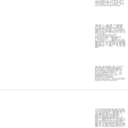
32.el6_4.1.x86_64
openldap-2.4.23-
32.el6_4.1.x86_64
compat-openlda
背景： 某客户做用
户中心项目。使用
OpenLDAP做为存
储用户信息。LDAP
是一款轻量级目录访
问协议
（Lightweight
Directory Access
Protocol，简称
LDAP），属于开源
集中账号管理架构的
实现，且支持众多系
统版本，被广大互联
网
服务器端配置 yum
install openldap-
servers slapd配置
[root@public-
puppet01-P-Z ~]#
slappasswd -h
{MD5} New
password: Re-enter
new password
3台ldap服务器中有
一台ldap从服务器老
是出error，但是怎
么都找不到原因。
能不能通过建立
openldap的日志文
件，通过这个日志文
件找到出error的原
因？ loglevel该怎么
设置才能满足我的需
要？ man slapd.co