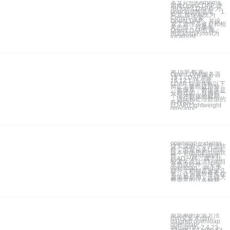
本文介绍Kerberos
对接OpenLDAP, 使
用OpenLDAP作为
principal数据库。 1.
前置 操作系统为
Centos 安装
OpenLDAP，并设
置了管理员账户和相
关的组，可参考
OpenLDAP官网；
例如ldap的host为
localhost
第16章 配置
OpenLDAP服务器
16.1 LDAP简介
16.12.1 什么是
LDAP 目录具有以下
两个主要组成部分
。数据库，数据库是
分布式的，且拥有一
个描述数据的规则
。访问和处理数据的
各种协议
LDAP(Lightweight
directory
openldap是ldap协
议实现的一个开源软
件，也是众多Linux
版本中使用的ldap软
件，与Windows中
的AD一样，属于比
较著名而且流行的目
录协议软件。 安装
openldap，网上大
部分文档都是寥寥几
笔，认为该软件实在
是简单易用，无须大
费周章的过多解释
最简单的安装方法
rpm安装 # rpm -
qa|grep openldap
openldap-
debuginfo-2.4.23-