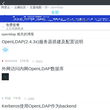
阿里云
>
云栖社区
>
主题地图
>
O
>
openldap
全部
免费套餐
上云实践机会
openldap 相关的博客
OpenLDAP(2.4.3x)服务器搭建及配置说明
seanlook
10年前
3503
外网访问内网OpenLDAP数据库
码途
7年前
1086
Kerberos使用OpenLDAP作为backend