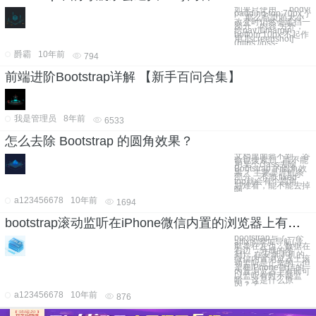
如果只使用 ``` body{
padding-top:70px; }
``` 那么当页面大小
改变时仍然会遮挡一
部分，内容 另外，
给nav加margin-
bottom:10px;不起作
用 ![screenshot]
(https://oss-
爵霸
10年前
794
前端进阶Bootstrap详解 【新手百问合集】
我是管理员
8年前
6533
怎么去除 Bootstrap 的圆角效果？
文档里面查不到，谷
歌也搜索到...能不能
用某个class去除
Bootstrap 的圆角效
果？ 主要是导航条
部分，不加.fixed-
top就会有个圆角，
好难看，能不能去掉
啊
a123456678
10年前
1694
bootstrap滚动监听在iPhone微信内置的浏览器上有时有效果有时没有
bootstrap写了一个
affix的附加导航(导
航条在左边，数据在
右边，分成的两
列)，在安卓手机的
微信内置浏览器上滚
动监听是正常的，但
是在iPhone微信的
内置浏览器上有时可
以监听有时不能监
听，这是什么原
因？？
a123456678
10年前
876