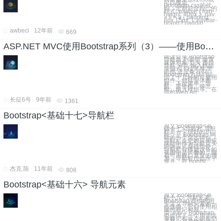
可以覆盖
Bootstrap.css的代
码，定制符合自己的
样式 .navbar { min-
height: 40px; } .nav
> li > a { padding:
8px 15px; } .navbar-
brand { paddin
awbeci
12年前
669
ASP.NET MVC使用Bootstrap系列（3）——使用Bootstrap 组件
阅读目录 Bootstrap
导航条 列表组 徽章
媒体对象 页头 路径
导航 分页 输入框组
按钮式下拉菜单 警
告框 进度条 小结
Bootstrap为我们提
供了十几种的可复用
组件，包括字体图
标、下拉菜单、导
航、警告框、弹出
框、输入框组等。在
你的Web Ap
长征6号
9年前
1361
Bootstrap<基础十七>导航栏
原文:Bootstrap<基
础十七>导航栏 导航
栏是一个很好的功
能，是 Bootstrap 网
站的一个突出特点。
导航栏在您的应用或
网站中作为导航页头
的响应式基础组件。
导航栏在移动设备的
视图中是折叠的，随
着可用视口宽度的增
加，导航栏也会水平
展开。在 Bootst
杰克.陈
11年前
808
Bootstrap<基础十六> 导航元素
原文:Bootstrap<基
础十六> 导航元素
Bootstrap 提供的用
于定义导航元素的一
些选项。它们使用相
同的标记和基
类 .nav。Bootstrap
也提供了一个用于共
享标记和状态的帮助