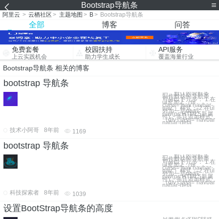
Bootstrap导航条
阿里云
>
云栖社区
>
主题地图
>
B
>
Bootstrap导航条
全部
博客
问答
免费套餐
校园扶持
API服务
上云实践机会
助力学生成长
覆盖海量行业
Bootstrap导航条 相关的博客
bootstrap 导航条
一、默认的导航条
制作默认的导航条，
可分以下几步： 1.在
ul里加上（ul
class="nav navbar-
nav"）样式； 2.在ul
外加一层div或
nav(ps:HTML5新属
性)，并且添加样式
（div class="navbar
nabar-defa
技术小阿哥
8年前
1169
bootstrap 导航条
一、默认的导航条
制作默认的导航条，
可分以下几步： 1.在
ul里加上（ul
class="nav navbar-
nav"）样式； 2.在ul
外加一层div或
nav(ps:HTML5新属
性)，并且添加样式
（div class="navbar
nabar-defa
科技探索者
8年前
1039
设置BootStrap导航条的高度
只要加上这段css就