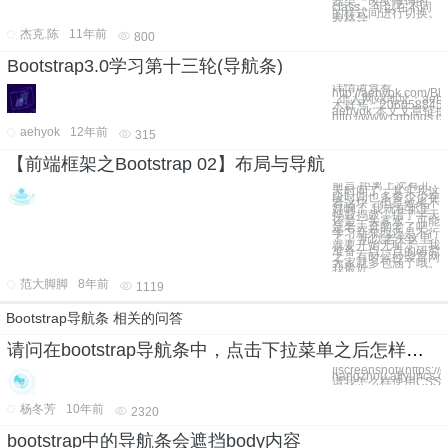
器类。改变修饰的
class，可以在不同
的样式间进行切换。
表格导
杰克.陈
11年前
800
Bootstrap3.0学习第十三轮(导航条)
详情请查看
http://aehyok.com/Blo
个人网站地址：aehyok
术群号：20605884
aehyok 本文文章链
http://www.cnblogs.c
aehyok
12年前
315
【前端框架之Bootstrap 02】布局与导航
前言 距离上次有几
天时间了，其实我这
段时间也多多少少在
看这块，但是效果不
好啊！ 我就在那里
捣鼓捣鼓，搞了半天
还是一头雾水，可能
是老夫真的老了吧，
学习新东西还是不行
了！ 所以老夫这里
就要开始无耻了，我
准备一点一点的研究
之，有时候抄袭官网
大家就多包涵了哦。
我最近
范大脚脚
8年前
1119
Bootstrap导航条 相关的问答
请问在bootstrap导航条中，点击下拉菜单之后怎样改变背景色？
![screenshot](https://
hangzhou.aliyuncs.
请我怎么样使用CSS来
杨冬芳
10年前
2320
bootstrap中的导航条会遮挡body内容