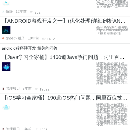
Android* 的唤醒锁
WakeLock_WhitePape
Christopher Bird
市 大多数人可能都遭
来的尴尬。 这
悟静
12年前
952
【ANDROID游戏开发之十】(优化处理)详细剖析ANDROID TRACEVIEW效率检视工具,分析程序运行速度！并讲解两种创建SDCARD方式！
本站文章均为 李华明H
明： 转载自【黑米Ga
http://www.himigame
—————————
『很多童鞋说我
ghost丶桃子
10年前
1412
android程序锁开发 相关的问答
【Java学习全家桶】1460道Java热门问题，阿里百位技术专家答疑解惑
阿里极客公益活动：
或许你挑灯夜战只为
一道难题 或许你百
思不解只求一个答案
或许你绞尽脑汁只因
一种未知 那么他们
来了，阿里系技术专
家来云栖问答为你解
答技术难题了 他们
用户自己手中的技术
来帮助用户成长 本
次活动特邀百位阿里
技术
管理贝贝
8年前
19522
【iOS学习全家桶】190道iOS热门问题，阿里百位技术专家答疑解惑
阿里极客公益活动：
或许你挑灯夜战只为
一道难题 或许你百
思不解只求一个答案
或许你绞尽脑汁只因
一种未知 那么他们
来了，阿里系技术专
家来云栖问答为你解
答技术难题了 他们
用户自己手中的技术
来帮助用户成长 本
次活动特邀百位阿里
技术
管理贝贝
8年前