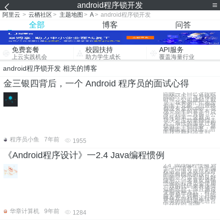
android程序锁开发
阿里云
>
云栖社区
>
主题地图
>
A
>
android程序锁开发
全部
博客
问答
免费套餐
校园扶持
API服务
上云实践机会
助力学生成长
覆盖海量行业
android程序锁开发 相关的博客
金三银四背后，一个 Android 程序员的面试心得
回顾一下自己这段时
间的经历，九月份的
时候，公司通知了裁
员，我匆匆忙忙地出
去面了几家，但最终
都没有拿到offer，我
感觉今年的寒冬有点
冷。到十二月份，公
司开始第二波裁员，
我决定主动拿赔偿走
人。后续的面试过程
我做了一些准备，基
本都能走到hr面，后
面我也顺利地拿到
程序员小鱼
7年前
1955
《Android程序设计》一2.4 Java编程惯例
2.4 Java编程惯例 对
于一门语言，介于编
程语言语义规范和好
的面向模式的设计之
间的是对语言的良好
使用。一名喜欢遵循
惯例的程序员会使用
一致的代码来表达类
似的思想，而且通过
使用这种方式，程序
会更易于理解，且能
够在充分利用运行时
环境的同时避免语言
中存在的“陷阱
华章计算机
9年前
1284