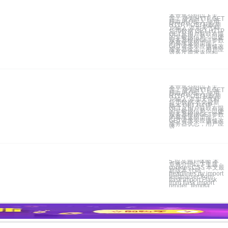
本章将介绍以下主
题： 使用HTTP GET
获取用户输入 使用
HTTP POST获取用
户输入 添加天气和
货币数据 GET HTTP
GET从用户获取有限
的非敏感信息，以便
服务器根据GET参数
的要求返回页面。
GET请求不应该修改
服务器状态，用户应
该多次请求返回相
本章将介绍以下主
题： 使用HTTP GET
获取用户输入 使用
HTTP POST获取用
户输入 添加天气和
货币数据 本文最新
版本 GET HTTP
GET从用户获取有限
的非敏感信息，以便
服务器根据GET参数
的要求返回页面。
GET请求不应该修改
服务器状态，用户应
该
5-提高用户体验 本
章将介绍以下主题：
cookies CSS 本文最
新版本 代码：
headlines.py import
feedparser from
flask import Flask
from flask import
render_templa