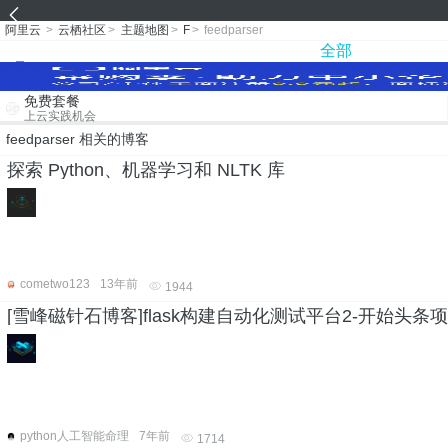
阿里云
>
云栖社区
>
主题地图
>
F
>
feedparser
全部
免费套餐
上云实践机会
feedparser 相关的博客
探索 Python、机器学习和 NLTK 库
cometwo123
13年前
1944
[雪峰磁针石博客]flask构建自动化测试平台2-开始头条
python人工智能命理
7年前
1714