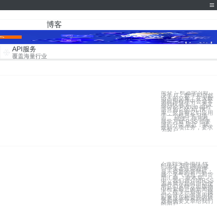
博客
API服务
覆盖海量行业
简介： 机器学习取
决于 IT、数学和自然
语言的交集，在大数
据应用程序中会通常
用到机器学习。本文
将讨论 Python 编程
语言和它的 NLTK
库，然后将它们应用
于一个机器学习项
目。 挑战：使用机
器学习对 RSS 提要
进行分类 最近，我
接到一项任务，要求
为客户
2-开始头条项目 代
码地址 我们将创建
一个头条应用程序，
显示最新的新闻标
题，天气信息，和货
币汇率。 在本章
中，我们将介绍RSS
源并展示如何自动使
用它们从特定出版物
中检索最近的新闻报
道。在下一章中，我
们会讨论如何使用模
板来显示检索到的标
题和摘要文章给我们
的用户