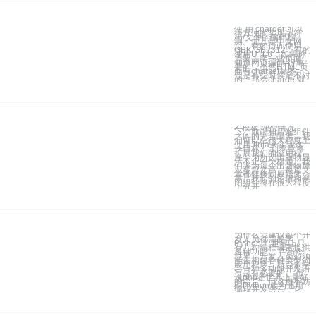
使 用 chardet 可以
很方便的实现字符
串/文件的编码检
测。尤其是中文网
页，有的页面使用
GBK/GB2312，有的
使用UTF8，如果你
需要去爬一些页面，
知道网页编码 很重
要的，虽然HTML页
面有charset标签，
但是有些时候是不对
的。那么chardet就
3-模板 理想情况
下，前端和后端组件
之间的完全隔离。我
们可以在很大程度上
使用Jinja来实现这
一目标。 到本章将
扩展我们的应用程
序，为所选出版物显
示不止一个标题。我
们将为每个出版物显
示多篇文章，每篇文
章都链接到原始文
章，我们的逻辑和视
图组件将在很大程度
上分开
为什么我建议每个开
发人员都需要学
Python？ 世界上只
有几种编程语言提供
多种功能。 在当今
世界，开发人员必须
能去构建各种类型的
应用程序，所以多学
习一种多功能开发语
言是有必要的。 虽
说php是世界上最好
的语言，但这也不妨
碍Python成为通用
编程开发语言，它