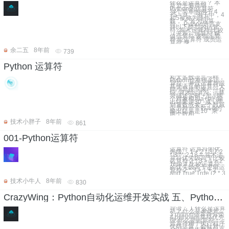
什么是运算符？ 本
章节主要说明
Python的运算符。
举个简单的例子 4
+5 = 9 。 例子中，4
和5被称为操作
数，"+"号为运算
符。 Python语言支
持以下类型的运算
符: 算术运算符 比较
（关系）运算符 赋
值运算符 逻辑运算
符 位运算符 成员运
算符 身
余二五
8年前
739
Python 运算符
和大多数语言一样，
Python也有很多运
算符，并且运算符跟
其他语言的运算符大
同小异接下来一一介
绍: 算术运算符: 运算
符描述实例 +加 - 两
个对象相加a+b的输
出结果是30 -减 - 得
到复数或者一个数减
去另外一个数a-b的
输出结果是10 *乘 -
两个数相
技术小胖子
8年前
861
001-Python运算符
运算符 运算符的优
先级， 1 + 2 * 3 7 2
* 3 ** 2 18 # 算术运
算符优先级高于比较
运算符 2 * 3 > 1 + 2
True # 比较运算符
的优先级高于逻辑运
算符 2 * 3 > 1 + 2
and True True (2 * 3
技术小牛人
8年前
830
CrazyWing：Python自动化运维开发实战 五、Python运算符与表达式
导语： 1.什么是运算
符 2.什么是表达式
3.python运算符分类
4.python运算符优先
级 什么是运算符：
运算符用于执行程序
代码运算，会针对一