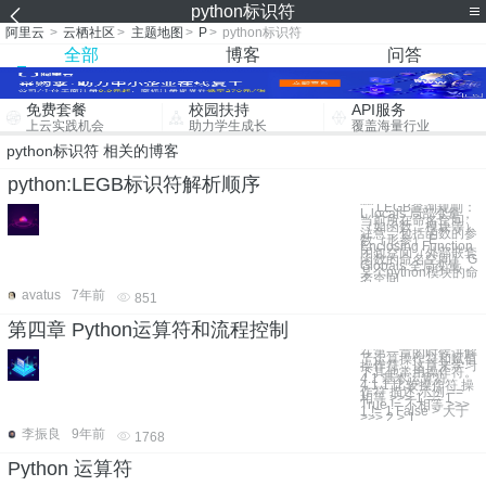
python标识符
阿里云
>
云栖社区
>
主题地图
>
P
>
python标识符
全部
博客
问答
免费套餐
校园扶持
API服务
上云实践机会
助力学生成长
覆盖海量行业
python标识符 相关的博客
python:LEGB标识符解析顺序
""" LEGB查询规则：
L locals 局部变量，
当前所在命名空间
（如函数，模块等）
注意，包括函数的参
数（形参） E
Enclosing Function
闭包空间（外部嵌套
函数的命名空间） G
Globals 全局变量，
某个python模块的命
名空间
avatus
7年前
851
第四章 Python运算符和流程控制
在第一章的时候讲解
了运算操作符和赋值
操作符，这章来学习
下其他常用操作符。
4.1 基本运算符
4.1.1 比较操作符 操
作符 描述 示例 ==
相等 >>> 1 == 1
True != 不相等 >>>
1 != 1 False > 大于
>>> 2 > 1
李振良
9年前
1768
Python 运算符