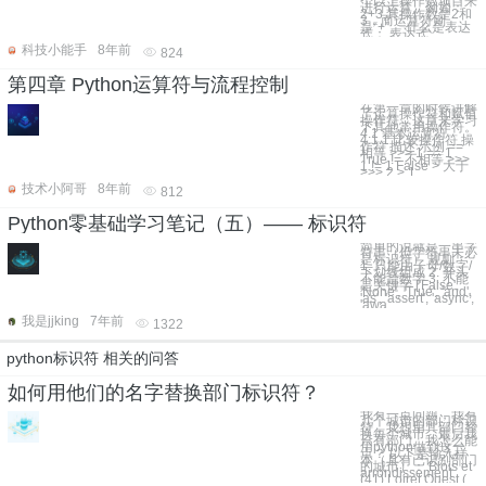
个以上操作数项目来
进行运算。例如：
2+3,其操作数是2和
3，而运算符则
是“+”。 什么是表达
式： 表达式
科技小能手
8年前
824
第四章 Python运算符与流程控制
在第一章的时候讲解
了运算操作符和赋值
操作符，这章来学习
下其他常用操作符。
4.1 基本运算符
4.1.1 比较操作符 操
作符 描述 示例 ==
相等 >>> 1 == 1
True != 不相等 >>>
1 != 1 False > 大于
>>> 2 > 1
技术小阿哥
8年前
812
Python零基础学习笔记（五）—— 标识符
简单的说就是一串字
符串（但字符串未必
是标识符） 规则：
1. 只能由子母/数字/
下划线组成 2. 开头
不能是数字 3. 不能
是关键字 ['False',
'None', 'True', 'and',
'as', 'assert', 'async',
'awa
我是jjking
7年前
1322
python标识符 相关的问答
如何用他们的名字替换部门标识符？
我有一点问题，我有
几个城市的部门标识
符，我想用其部门替
换每个城市，最后我
只有部门。我怎么能
用python做到这一
点？ 以下是输入样
本（具有已识别部门
的城市）： Blois et
arrondissement
(41) Loiret Ouest (