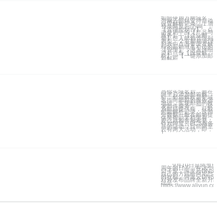
如您使用万网域名，
万网云邮箱支持自动
设置解析记录。 1.请
登录阿里云/万网
【管理控制台】，点
击使用中的【产品与
服务】—【企业邮
箱】进入邮箱管理列
表页。 2.在邮箱管理
列表中点击要设置解
析的邮箱域名右边的
【管理】，进入详细
页后点击【设置解
析】—【一键添加邮
箱解析
当你买域名后，要在
阿里云添加邮箱解
析，邮箱解析是把域
名指向邮箱的服务器
地址，实现邮箱的收
发邮件服务。一、联
系邮箱提供商，获取
邮箱解析记录，这部
分数据一般在邮箱提
供商帮助文档里有，
要么就和客服索要。
针对阿里云ECS服务
器的活动，目前阿里
云有两大活动，即：
1.
9月10日是阿里巴
周年的日子，在这个
日子里，阿里云DNS
自己的方式给阿里巴
的祝福。阿里云DNS
对外发布品牌全新升
址是：
https://www.aliyun.co