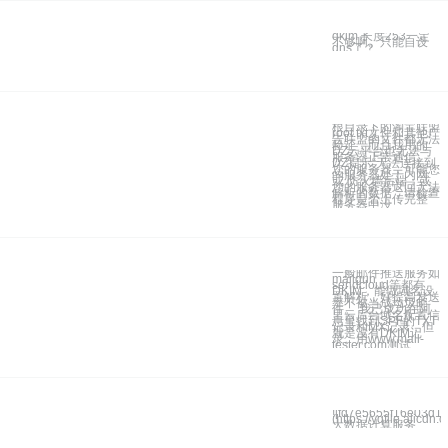
dkim 长度253一定
不够啊。只能自设
dns了？
根目录下的淘宝联盟
root.txt文件和其他广
告联盟的文件都无法
验证，而且我用的
DZ云平台也无法与
服务器正常通信。
DZ提示“无法连接到
您的服务器，可能您
的服务器处于内网
或 防火墙后端；或
您的服务器返回无法
解析的数据，请检查
程序是否上传完整”
服务器中没
一般邮件推送服务如
mailgun，
sendcloud等都有
DKIM，能做域名设
置解析，好提高发送
率不被当成垃圾邮
件。 我已成功在阿
里云后台域名配置信
息里找到SPF的TXT
记录和MX记录，但
就是没有DKIM记
录。用www.mail-
tester.com测试
![fd7e5655f16e03d1
(https://yqfile.alic
大数据计算服务