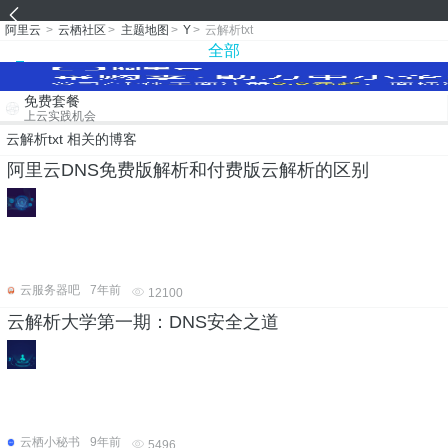
阿里云
>
云栖社区
>
主题地图
>
Y
>
云解析txt
全部
免费套餐
上云实践机会
云解析txt 相关的博客
阿里云DNS免费版解析和付费版云解析的区别
云服务器吧
7年前
12100
云解析大学第一期：DNS安全之道
云栖小秘书
9年前
5496