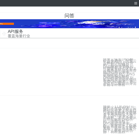
问答
API服务
覆盖海量行业
阿里云域名DNS解
析是免费的，阿里云
云解析DNS是付费
的，那么同样是
DNS解析免费版和
付费版有什么区别？
云服务器吧分享免费
版DNS和云解析
DNS的区别： DNS
免费版和云解析
DNS付费版的区别
购买阿里云域名提供
免费DNS解析，用
户也可以根据自身需
要购买付费版
摘要：11月29日云
栖社区在线培训，云
栖社区请来了阿里巴
巴基础架构事业群技
术专家宋毅给大家带
来了DNS安全之道
的讲解。本文主要从
介绍云解析DNS开
始，详细分析了
DNS的总技术架
构，接着分享了权威
解析系统和安全解析
系统，最后与大家介
绍了云解析高级功
能，包括基础