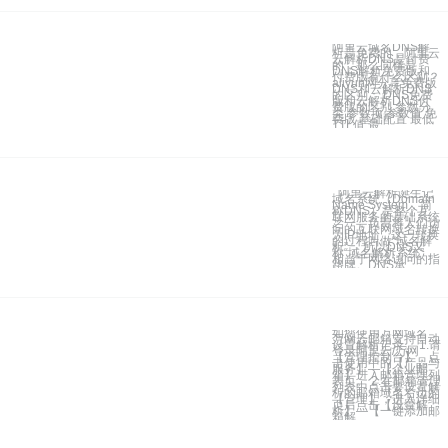
阿里云域名DNS解
析是免费的，阿里云
云解析DNS是付费
的，那么同样是
DNS解析免费版和
付费版有什么区别？
aliyun网分享免费版
DNS和云解析DNS
的区别： DNS免费
版和云解析DNS付
费版的区别 参数分
类 参数项 参数值 免
费版 基础配置 最低
TTL值 最
阿里云解析诞生记
域名系统（Domain
Name System，简
称DNS）是整个互
联网服务的基础系统
之一，负责将人们访
问的互联网域名转换
为IP地址，这一转换
的过程叫做“域名解
析”， 所以DNS又
称“域名解析系统”，
相当于网络访问的指
路牌。DNS承
如您使用万网域名，
万网云邮箱支持自动
设置解析记录。 1.请
登录阿里云/万网
【管理控制台】，点
击使用中的【产品与
服务】—【企业邮
箱】进入邮箱管理列
表页。 2.在邮箱管理
列表中点击要设置解
析的邮箱域名右边的
【管理】，进入详细
页后点击【设置解
析】—【一键添加邮
箱解