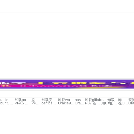
oracle卸载
卸载postgresql
监控插件卸载
卸载安骑士
卸载wordpress
nas卸载
卸载gitlab
nas卸载
卸载云监控
ubuntu卸载apache
PPAS 卸载postgresql
PPAS oracle卸载
centos卸载vnc
Oracle9i的全文检索技术开发者网络Oracle
Oracle数据库系统紧急故障处理方法
PB7 连接 Oracle 的设置方法
用C#把文件转换为XML的代码
在Oracle 8x实现自动断开后再连接