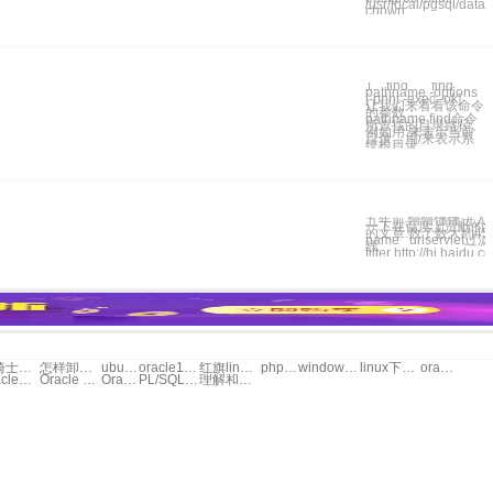
/usr/local/pgsql/data
chown
1. find find
pathname -options
[-print -exec -ok]
让我们来看看该命令
的参数：
pathname find命令
所查找的目录路径。
例如用.来表示当前
目录，用/来表示系
统根目录
五年前,懵懵懂懂进入
一下在百度上贡献的文
的文章.数了数大约450
name urlservle
线
filter http://hi.baidu
安骑士卸载
怎样卸载ubuntu
ubuntu 卸载软件
oracle10卸载
红旗linux卸载
php安装卸载
windows下的ftp服务器
linux下的web服务器
oracle9i登录
Oracle常用命令大全集
Oracle 9i 数据库异常关闭后的启动
Oracle数据库的空间管理技巧
PL/SQL实现Oracle数据库任务调度
理解和使用Oracle 8i分析工具LogMiner