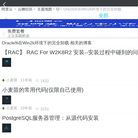
阿里云
>
云栖社区
>
主题地图
>
O
>
Oracle9i在Win2k环境下的完全卸载
全部
免费套餐
上云实践机会
Oracle9i在Win2k环境下的完全卸载 相关的博客
【RAC】 RAC For W2K8R2 安装--安装过程中碰到的问
小麦苗
11年前
1432
小麦苗的常用代码(仅限自己使用)
小麦苗
10年前
3151
PostgreSQL服务器管理：从源代码安装