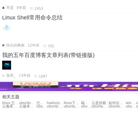
琴瑟
8年前
2453
Linux Shell常用命令总结
指尖的舞曲
12年前
705
我的五年百度博客文章列表(带链接版)
落雨_
13年前
1897
相关主题
linux 怎么完全卸载mysql数据库
ubuntu完全手册
怎么在linux 下搭建lnmp环境
hadoop完全分布式
linux下的软件
磁盘卸载
云盘卸载
如何在服务器环境装错了怎么办
windows 下的linux系统
云服务器ecs下的ftp
云服务器ecs下的ftp
ubuntu卸载unity
ubuntu 卸载php
ubuntu如何卸载软件
ubuntu 卸载openjdk
ubuntu卸载jdk
ubuntu卸载vim
ubuntu 卸载vmware