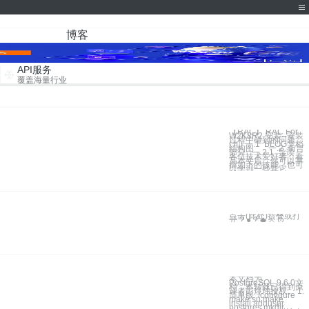
博客
API服务
覆盖海量行业
【RAC】 RAC For
W2K8R2 安装--安装
过程中碰到的问题
(九) 一.1 BLOG文档
结构图 一.2 前言
部分 一.2.1 导读
各位技术爱好者，看
完本文后，你可以掌
握如下的技能，也可
以学到一些其它
点击(此处)折叠或打
开 ? ● ? ◆ ※ ⊙
本文档为
PostgreSQL 9.6.0文
档，本转载已得到原
译者彭煜玮授权。 1.
简单版 ./configure
make su make
install adduser
postgres mkdir