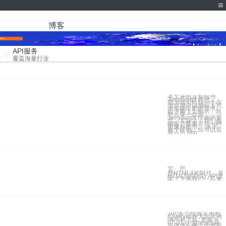
博客
API服务
覆盖海量行业
本文讲的是如何用
JavaScript 作画，
因为我司给我一个在
浏览器中以编程方式
来实现绘图的需求，
如下图 1.1 所示，我
想分享一些用
JavaScript 绘画的要
点。实际上，我们画
啥呢？答案是任一种
图像和图形。 这里
有个样例，你可以直
接点击 http:
一、前
在HTML4的时代，
HTML5的DnD A
呢？下面我们一起来看看
100多个经典常用的
jQuery插件大全实例
演示和下载 更多 >
07-31 cropped仿新
浪微博头像上传裁剪