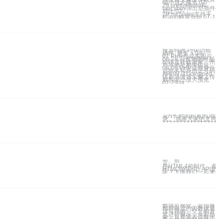
缩小放大预览 07-
29 prettyPhoto和
fancybox弹出层插件
对比 07-
29 hwSlider支持手
机app触屏滑动 07-1
推荐特效 PHP功能
插件 更多 > 09-
07 PHP合成多图片
08-28 百度地图根据
经纬度获取国家、州
市等地址相关信息
08-06 PHP读取身份
证姓名和身份证号码
API 07-31 cropped
仿新浪微博头像上传
裁剪缩小放大预览
07-29 pr
花N长时间积累的Jq
录。 感谢大家的支持
++++++++++++++++
一、前
在HTML4的时代，
HTML5的DnD A
呢？下面我们一起来看看
数据可视化，是指将
相对晦涩的的数据通
过可视的、交互的方
式进行展示，从而形
象、直观地表达数据