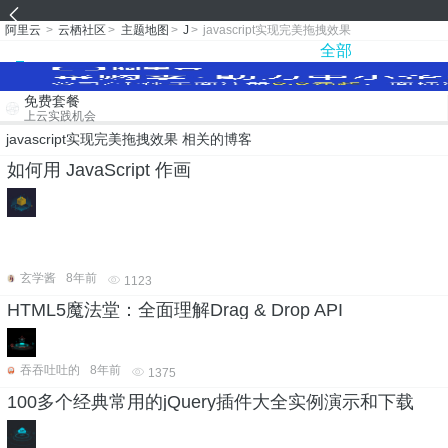
阿里云
>
云栖社区
>
主题地图
>
J
>
javascript实现完美拖拽效果
全部
免费套餐
上云实践机会
javascript实现完美拖拽效果 相关的博客
如何用 JavaScript 作画
玄学酱
8年前
1123
HTML5魔法堂：全面理解Drag & Drop API
吞吞吐吐的
8年前
1375
100多个经典常用的jQuery插件大全实例演示和下载