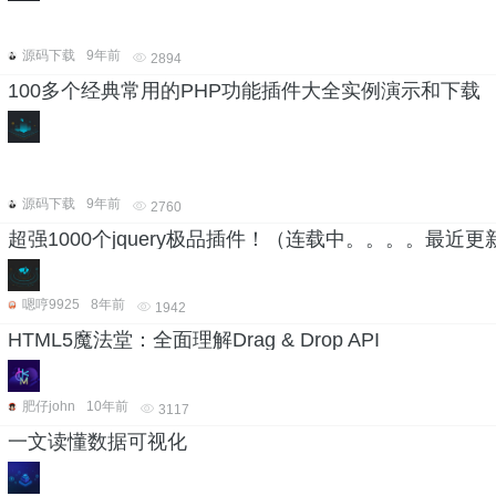
源码下载
9年前
2894
100多个经典常用的PHP功能插件大全实例演示和下载
源码下载
9年前
2760
超强1000个jquery极品插件！（连载中。。。。最近更新2
嗯哼9925
8年前
1942
HTML5魔法堂：全面理解Drag & Drop API
肥仔john
10年前
3117
一文读懂数据可视化