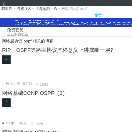
阿里云
>
云栖社区
>
主题地图
>
W
>
网络层协议 ospf
全部
免费套餐
上云实践机会
网络层协议 ospf 相关的博客
RIP、OSPF等路由协议严格意义上讲属哪一层?
技术小美
8年前
1092
网络基础CCNP|OSPF（3）
kissjz
8年前
1225