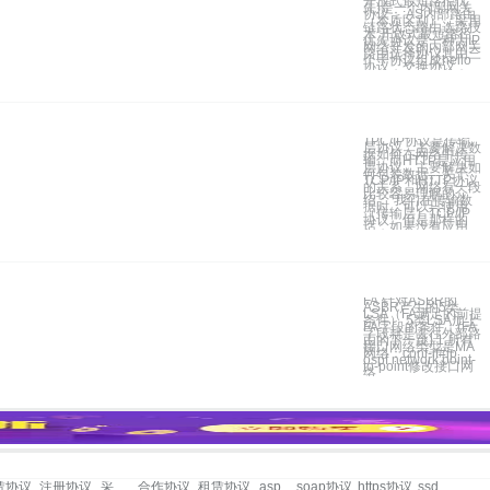
开放式最短路径优
先)是一个内部网关
协议：:AS内部路由
（本质区别），采用
链路状态路由选路技
术 开放式最短路径
优先协议是一种为IP
网络开发的内部网关
路由选择协议其由三
个子协议组成hello
协议，交换协议，
TPC/IP协议是传输
层协议，主要解决数
据如何在网络中传
输，而HTTP是应用
层协议，主要解决如
何包装数据。关于
TCP/IP和HTTP协议
的关系，网络有一段
比较容易理解的介
绍：“我们在传输数
据时，可以只使用
（传输层）TCP/IP
协议，但是那样的
话，如果没有应用
FA 针对ASBR的
ASBR产生的5类
LSA（FA满足的前提
条件） 5类LSA加上
FA字段的条件：(FA
字段就是去往外部路
由的下一跳) 1.所有
接口网络类型是MA
网络：conf-if#ip
ospf network point-
to-point修改接口网
络
赁协议
注册协议
采购协议
合作协议
租赁协议
asp.net三层架构
soap协议
https协议
ssdp协议