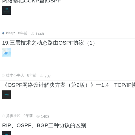
网络基础CCNP篇|OSPF
kissjz
8年前
1448
19.三层技术之动态路由OSPF协议（1）
技术小牛人
8年前
787
《OSPF网络设计解决方案（第2版）》一1.4 TCP/IP
异步社区
9年前
1403
RIP、OSPF、BGP三种协议的区别