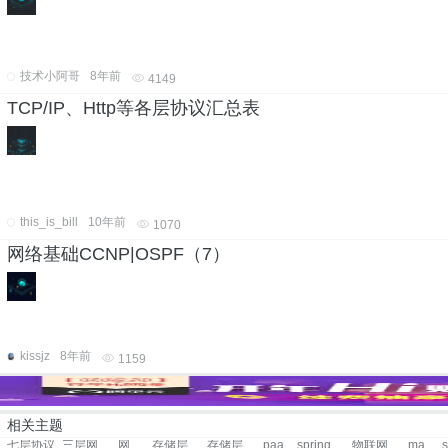
技术小阿哥
8年前
4149
TCP/IP、Http等各层协议汇总表
this_is_bill
10年前
1070
网络基础CCNP|OSPF（7）
kissjz
8年前
1159
相关主题
七层协议
三层网络架构
网络接入协议
存储层
存储层
paas层
spring持久层
物联网传输层
mapping数据持久层