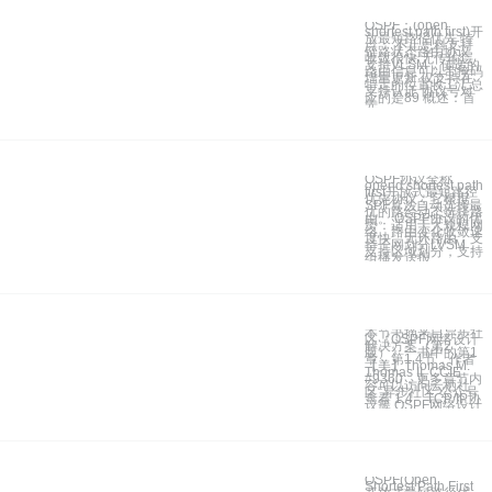
OSPF：(open
shortest path first)开
放最短路径优先 特
点： 不止思科支持
链路状态路由协议
收敛很快 无传输层
支持VLSM，传递的
路由信息可以带掩码
增量更新 仅支持在
特定的位置收工汇总
支持认证 协议号对
应的是89 概述：首
先
OSPF协议全称
opend shortest path
first开放式最短路径
优先协议，它根据
SPF算法自动选择最
优的路经动态选择路
由。 OSPF协议的优
势：适用于大规模网
络，路由变化收敛速
度快，无环路由，支
持子网划分LVSM，
支持区域划分，支持
组播发送报
本节书摘来自异步社
区《OSPF网络设计
解决方案（第2
版）》一书中的第1
章，第1.4节，作者
【美】Thomas M.
Thomas II, CCIE
#9360，更多章节内
容可以访问云栖社
区“异步社区”公众号
查看 1.4 TCP/IP协
议簇 OSPF网络设计
OSPF(Open
Shortest Path First