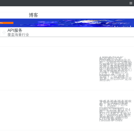
博客
API服务
覆盖海量行业
1.RIP基于UDP，
BGP基于TCP，
OSPF和EIGRP基于
IP。这些在TCP/IP协
议栈中定义的路由协
议用于发现和维护前
往目的地的最短路
径。你可以认为它们
不属于网络层协议
(注意，是用，
based on，而不是
实现了，BGP用
TCP，所以BGP是应
用层的
修改本地本地本地最
大等价负载均衡条
数： 在OSPF进程
下： Conf-
router#maxium-
paths 1-32 默认是4
条，当前版本的
IOS15.4最大支持32
条。 debug all 显示
所有数据，路由器
CPU直接满载
Debug IP ospf