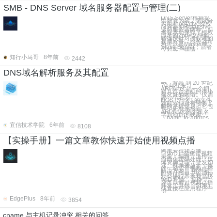
SMB - DNS Server 域名服务器配置与管理(二)
DNS Server根据提
供服务内容，可以分
为Authoritative授权
服务器和Recursive
递归服务器两种。前
者在本地保存了授权
域名的Zone文件能
够提供针对授权域的
权威应答，服务器角
色可以是Master或
Slave Server；后者
仅对客户端请
知行小马哥
8年前
2442
DNS域名解析服务及其配置
一、背景 到 20 世纪
70 年代末，
ARPAnet 是一个拥
有几百台主机的很小
很友好的网络。仅需
要一个名为
HOSTS.TXT 的文件
就能容纳所有需要了
解的主机信息：它包
含了所有连接到
ARPAnet 的主机名
字到地址的映射
（name-to-addres
宜信技术学院
6年前
8108
【实操手册】一篇文章教你快速开始使用视频点播
阿里云视频点播
（VoD）是集音视频
采集、编辑、上传、
自动化转码处理、媒
体资源管理、分发加
速、视频播放于一体
的一站式音视频点播
解决方案。 用户可
以通过阿里云管理控
制台进行基本和高级
VoD 配置、操作，
还可以通过视频点播
开发工具包（SDK）
或直接在应用程序中
进
EdgePlus
8年前
3854
cname 与主机记录冲突 相关的问答