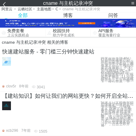
cname 与主机记录冲突
阿里云
>
云栖社区
>
主题地图
>
C
>
cname 与主机记录冲突
全部
博客
问答
免费套餐
校园扶持
API服务
上云实践机会
助力学生成长
覆盖海量行业
cname 与主机记录冲突 相关的博客
快速建站服务 - 零门槛三分钟快速建站
阿里云云市场-精心
打造明星建站产品
面对日益增多的创业
公司与中小企业，拥
有属于自己官网的需
求十分迫切。 本次
教程使用商品： 【1
元/天建站】PC+手
机+微信网站建设，
百套精美样式，可视
化简单操作 【1元/天
建站】是中小企业建
站首选。后台功能强
大，操作简单，完
clov5r
8年前
3041
【建站知识】如何让我们的网站更快？如何开启全站阿里域名加速？
快速入门文档将帮助
您快速开始使用全站
加速服务。流程如
下： 步骤一：开通
服务 操作步骤 在阿
里云官网 全站加速
产品详情页 快速了
解产品，点击立即开
通。 在云产品开通
页 选择合适的计费
方式，且阅读并同意
《全站加速服务协
议》，点击立即开
通。
xcb296
7年前
1505