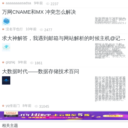
aaaaaaaasadsa
9年前
2237
万网CNAME和MX 冲突怎么解决
按照腾讯企业邮箱在万
主机记录（@）的CNA
(https://oss-cn-
hangzhou.aliyuncs.c
没名字也行
10年前
2477
求大神解答，我遇到邮箱与网站解析的时候主机@记录冲突的问题
网站主机是云主机，
无法做A解析，若使
用WWW和不带www
都能跳转，须把
CNAME做@解析。
但是邮箱也需要做
MX的@解析，两个
正好冲突。求给为大
神解答
glqhkj
9年前
1861
大数据时代——数据存储技术百问
如今计算机已经渗透
到企业运作的各个角
落，企业依靠所存放
的这些业务数据进行
决策，因此企业如何
存放数据成为企业信
息系统的重中之重，
这也掀起了如今的存
储热潮。根据不同的
应用环境通过采取合
理、安全、有效的方
式将数据保存并能保
证有效的访问需要更
高要求的存储模式。
![
yq传送门
8年前
31045
相关主题