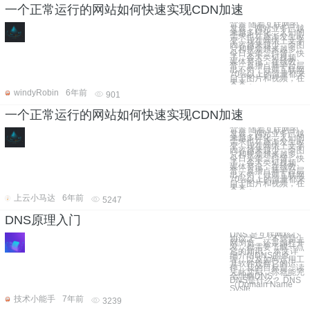
一个正常运行的网站如何快速实现CDN加速
背景 随着互联网的
发展，网站业务已越
来越多样化，人们的
需求也在逐渐发生改
变，现在网络上文字
内容越来越少，而图
片和视频越来越多，
今日头条、抖音、快
手、各大类短视频、
媒体资讯、在线教
育、直播点播平台层
出不穷；目前互联网
70%以上的流量都来
自于图片和视频，在
未来，
windyRobin
6年前
901
一个正常运行的网站如何快速实现CDN加速
背景 随着互联网的
发展，网站业务已越
来越多样化，人们的
需求也在逐渐发生改
变，现在网络上文字
内容越来越少，而图
片和视频越来越多，
今日头条、抖音、快
手、各大类短视频、
媒体资讯、在线教
育、直播点播平台层
出不穷；目前互联网
70%以上的流量都来
自于图片和视频，在
未来，
上云小马达
6年前
5247
DNS原理入门
DNS 是互联网核心
协议之一。不管是上
网浏览，还是编程开
发，都需要了解一点
它的知识。 本文详
细介绍DNS的原
理，以及如何运用工
具软件观察它的运
作。我的目标是，读
完此文后，你就能完
全理解DNS。 一、
DNS是什么？ DNS
（Domain Name
Syste
技术小能手
7年前
3239