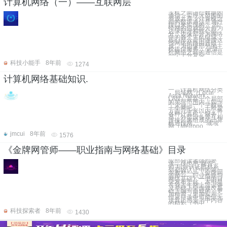
计算机网络（一）——互联网层
主机之间进行数据的
通信，实现大范围的
资源共享；计算机之
间的数据通信是通过
接口来实现的； 因
特网的组成部分分为
边缘部分和核心部
分；边缘部分为网络
中的各个主机组成，
核心部分是由连接这
些网络的路由器组
成，为边缘部分的主
机提供服务； 计算
机网络之间的通信是
一个十分复杂
科技小能手
8年前
1274
计算机网络基础知识.
一、计算机网络分类
局域网（Local
Area Network，
LAN）是在一个局部
的地理范围内（如一
个企业、一个学校或
一个网吧），一般是
方圆几千米以内，将
各种计算机、服务
器、外部设备等互相
连接起来组成的计算
机通信网。 城域
网（Metropo
jmcui
8年前
1576
《金牌网管师——职业指南与网络基础》目录
应部分读者强烈要
求，现也把“网管
师”职业认证教材系
列初级认证中的第一
本教材——《金牌网
管师——职业指南与
网络基础》一书的目
录发布于此。本书是
在我去年网上培训讲
义基础上全面修改基
础上编写而成的，更
加精简，更加实用。
但从目录中可能你无
法真正感受书中内容
的精彩（书中
科技探索者
8年前
1430