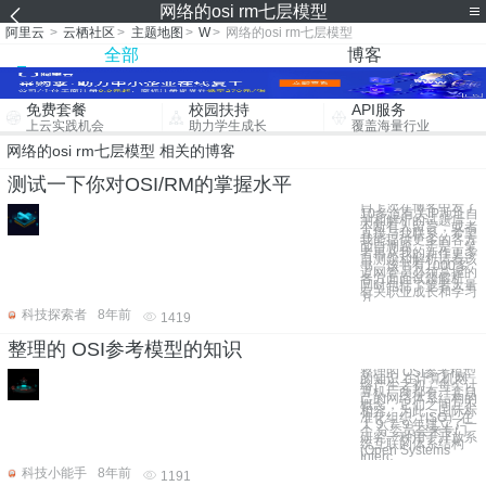
网络的osi rm七层模型
阿里云
>
云栖社区
>
主题地图
>
W
>
网络的osi rm七层模型
全部
博客
免费套餐
校园扶持
API服务
上云实践机会
助力学生成长
覆盖海量行业
网络的osi rm七层模型 相关的博客
测试一下你对OSI/RM的掌握水平
自上次在博客中发了
10多道有关IP地址自
测和解析的试题后，
不断有人留言，或者
直接与我联系，希望
我能提供更多的各方
面自测题。于是，笔
者再从我的新作更多
自测题和解析请看该
书。该书有1000多
道网管员必须掌握的
各方面面试题解析，
同时包括了笔者大量
有关职业成长和学习
方
科技探索者
8年前
1419
整理的 OSI参考模型的知识
整理的 OSI参考模型
的知识 在计算机网
络产生之初，每个计
算机厂商都有一套自
己的网络体系结构的
概念，它们之间互不
相容。为此，国际标
准化组织（ISO）在
１９７９年建立了一
个 分委员会来专门
研究一种用于开放系
统互联的体系结构
(Open Systems
Interc
科技小能手
8年前
1191