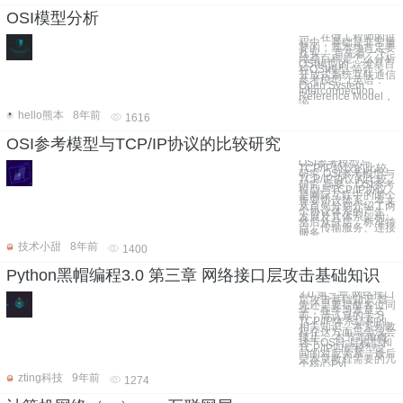
OSI模型分析
一、在做工程师的过
程中，基础是非常重
要的，基本功肯定要
扎实。 首先看一下
维基百科是怎么分析
OSI模型的。 维基百
科OSI模型 简介：
开放式系统互联通信
参考模型（英语：
Open System
Interconnection
Reference Model，
缩
hello熊本
8年前
1616
OSI参考模型与TCP/IP协议的比较研究
OSI参考模型与
TCP/IP协议的比较
研究 OSI参考模型与
TCP/IP协议的比较
研究 摘要：OSI参考
模型与TCP/IP协议
是网际互联中的两个
重要协议体系。本文
从首先分别介绍了两
个协议体系的产生、
发展及其体系架构，
然后从分层、标准特
点、传输服务、连接
服务、
技术小甜
8年前
1400
Python黑帽编程3.0 第三章 网络接口层攻击基础知识
3.0 第三章 网络接口
层攻击基础知识 首
先还是要提醒各位同
学，在学习本章之
前，请认真的学习
TCP/IP体系结构的
相关知识，本系列教
程在这方面只会浅尝
辄止。 本节简单概
述下OSI七层模型和
TCP/IP四层模型之
间的对应关系，最后
是本章教程需要的几
个核心Pyt
zting科技
9年前
1274