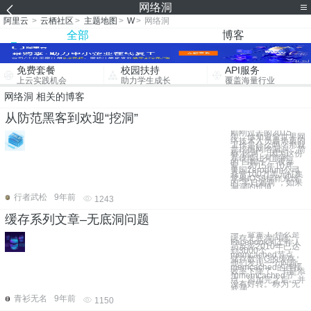
网络洞
阿里云
>
云栖社区
>
主题地图
>
W
>
网络洞
全部
博客
免费套餐
校园扶持
API服务
上云实践机会
助力学生成长
覆盖海量行业
网络洞 相关的博客
从防范黑客到欢迎“挖洞”
刚刚过去的2015
年，你知道全世界网
络技术人员最热衷的
工作是什么吗？那就
是挖掘网络漏洞，简
称“挖洞”。因为这份
差使能让有能耐
的“白帽子”一夜暴
富。2015年10月，
美国Zerodium公司
悬赏100万美元征集
苹果iOS9操作系统
的“零日漏洞”；如果
漏洞的价值
行者武松
9年前
1243
缓存系列文章–无底洞问题
一、背景 1. 什么是
缓存无底洞问题：
Facebook的工作人
员反应2010年已达
到3000个
memcached节点，
储存数千G的缓存。
他们发现一个问题–
memcached的连接
效率下降了，于是添
加memcached节
点，添加完之后，并
没有好转。称为“无
底洞
青衫无名
9年前
1150