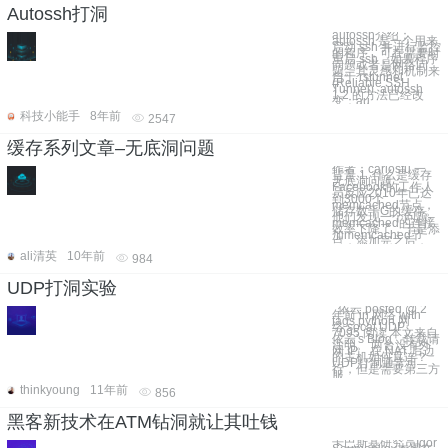
Autossh打洞
autossh介绍：
autossh 是一个用来
启动 ssh 并进行监控
的程序，可在需要时
重启 ssh，如果程序
问题或者是网络问
题。其灵感和机制来
自于 rstunnel
(Reliable SSH
Tunnel). autossh
1.2 的方法已经改
变：au
科技小能手
8年前
2547
缓存系列文章–无底洞问题
作者：carlosfu 一、
背景 1. 什么是缓存
无底洞问题：
Facebook的工作人
员反应2010年已达
到3000个
memcached节点，
储存数千G的缓存。
他们发现一个问题–
memcached的连接
效率下降了，于是添
加memcached节
点，添加完之后，
ali清英
10年前
984
UDP打洞实验
依云 posted @ 2
年前 in 网络 with
tags python 网
络 socat UDP ,
7095 阅读 本文来自
依云's Blog，转载请
注明。 两台没有外
网 IP、在 NAT 后边
的主机如何直连？
UDP打洞通常可
行，但是需要第三方
服
thinkyoung
11年前
856
黑客新技术在ATM钻洞就让其吐钱
卡巴斯基研究员Igor