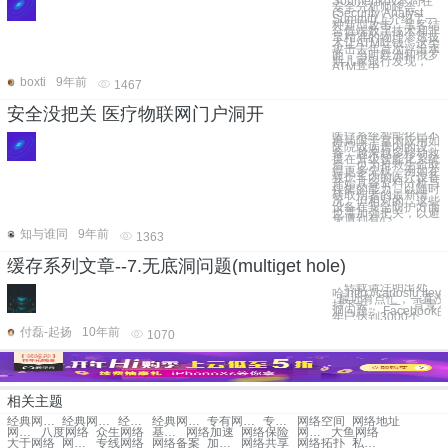
Soumenkov本周在
安全分析师峰会
(Security Analyst
Summit)上介绍了一
种新型攻击：黑客结
合低端数字技术和非
常精准的物理渗透技
术让ATM吐钱。这类
攻击去年首次浮出水
面，当时欧洲和俄罗
斯几家银行发现，
ATM其中
boxti
9年前
1467
安全没把关 医疗物联网门户洞开
医疗系统智能化已不
再局限于室内应用如
医院或病房内的设
备，越来越多移动救
援在升级智能化系统
后，也为抢救生命取
得更多先机，例如在
救护车内的医疗设备
开始具备资料分析与
搜集的能力，以随时
获取伤者的最新情
况。但相对的，这些
设备在安全防护方面
也需加强把关，以避
免遭到有心
知与谁同
9年前
1363
缓存系列文章--7.无底洞问题(multiget hole)
转载请注明出处
哈:http://carlosfu.ite
最近有点忙，一直没
持下去。 一、背景 
洞问题： Faceboo
年已达到3000个
付磊-起扬
10年前
1070
相关主题
经典网络专用网络
经典网络访问专有网络
经典网络vpc网络
经典网络切换专有网络
专有网络经典网络访问
专有网络换经典网络
网络空间
网络地址
网络主机
八度网络
众生网络
基础网络
网络加速
网络保险
网络金融
大鱼网络
大于网络
网络设计
专线网络
网络备案
加强网络
网络共享
网络拓扑
私有网络