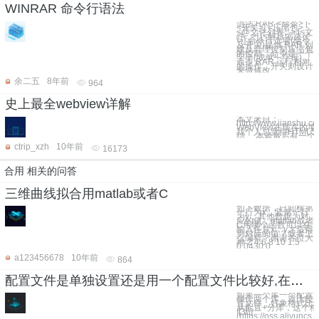
WINRAR 命令行语法
语法:RAR <命令> [-
<开关>] <压缩包>
<@文件列表...> [<文
件...>] [<解压缩路径
\>] 命令行选项(命令
及开关)提供 RAR 创
建及管理控制压缩包
的控制。命令是一个
字串(或单一字母)，
命令 RAR 运行相对
的操作。开关则设计
来做修改
余二五
8年前
964
史上最全webview详解
本文来自：
http://www.jianshu.co
WebView在现在
我个人总觉得HTML
结。 本篇最后有一个
ctrip_xzh
10年前
16173
合用 相关的问答
三维曲线拟合用matlab或者C
如下数据，已知横第
一行为x，竖第一行
为y，其他数据为对
应的值，matlab或者
C用哪个函数可以在
输入任意x，y之后得
到对应的值？或者怎
么编程？谢谢各位大
神 2 4 6 8 10 1.5
0.0430 0.
a123456678
10年前
864
配置文件是单独设置还是用一个配置文件比较好,在一个应用中？
如果一个库一个配置
操作两个库，就比较麻
置文件，好象格式比
从配置+分库，这个格式
![36]
(https://oss.aliyuncs