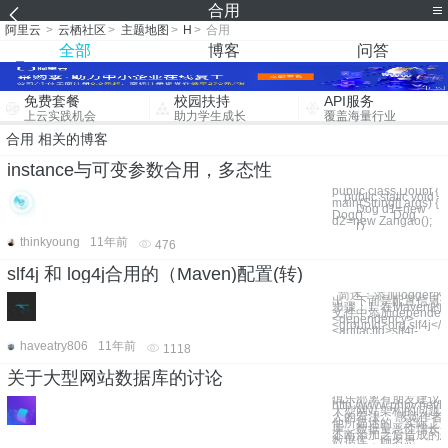
合用
阿里云
>
云栖社区
>
主题地图
>
H
>
合用
全部
博客
问答
免费套餐
校园扶持
API服务
上云实践机会
助力学生成长
覆盖海量行业
合用 相关的博客
instance与可变参数合用，多态性
public class Doubt {
public static void
main(String[] args) {
Dog d1=new
Dog(); Dog
d2=new Zangao();
D
thinkyoung
11年前
476
slf4j 和 log4j合用的（Maven)配置(转)
简述：添加logger
出，下面是配置信息
步骤：1. 在Maven的po
文件中添加dependen
<dependency>
<groupId>org.slf4j</
<artifactId>slf4j-
haveatry806
11年前
1118
关于大型网站数据库的讨论
俱乐部离有朋友建议
http://www.phpv.net/h
大型网站架构的问题
人的看法。 感觉作者
他所描述的，实际上
库，数据量恶性增长
不断添加之后造成的恶
数据库，顾名思