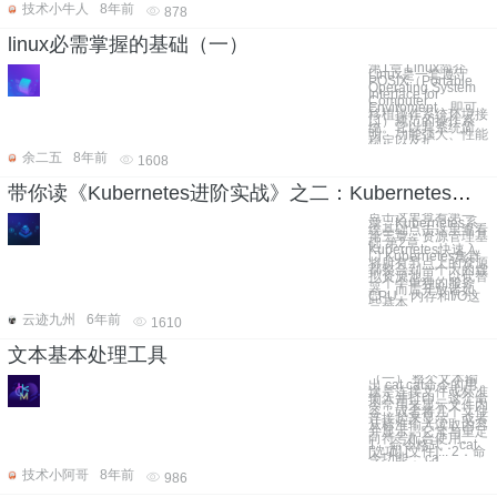
技术小牛人
8年前
878
linux必需掌握的基础（一）
第1章 Linux简介
Linux是一套遵守
POSIX（Portable
Operating System
Interface for
Computer
Enviroment，即可
移植操作系统环境接
口）规范的操作系
统。它以其系统简
明、功能强大、性能
稳定以及扩
余二五
8年前
1608
带你读《Kubernetes进阶实战》之二：Kubernetes快速入门
点击这里查看第一
章：Kubernetes系
统基础点击这里查看
第三章：资源管理基
础 第2章：
Kubernetes快速入
门 Kubernetes集群
将所有节点上的资源
都整合到一个大的虚
拟资源池里，以代替
一个个单独的服务
器，而后开放诸如
CPU、内存和I/O这
些基本
云迹九州
6年前
1610
文本基本处理工具
（一）.整个文本输
出 cat cat命令的用
途是连接文件或标准
输入并打印。这个命
令常用来显示文件内
容，或者将几个文件
连接起来显示，或者
从标准输入读取内容
并显示，它常与重定
向符号配合使用。
1．命令格式： cat
[选项] [文件]... 2．命
令功能： ca
技术小阿哥
8年前
986