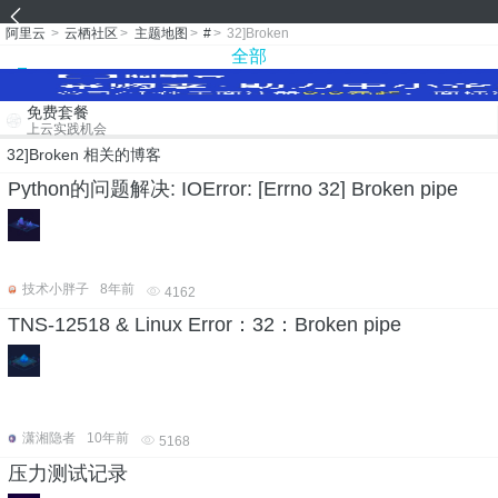
阿里云
>
云栖社区
>
主题地图
>
#
>
32]Broken
全部
免费套餐
上云实践机会
32]Broken 相关的博客
Python的问题解决: IOError: [Errno 32] Broken pipe
技术小胖子
8年前
4162
TNS-12518 & Linux Error：32：Broken pipe
潇湘隐者
10年前
5168
压力测试记录