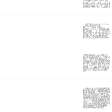
1000
http://192.168.1.60:8
key=xxxxx asp.net 4.
webform aspx (Jexus
Code .net 4.5 web ap
【故障|监听】TNS-
12518、TNS-
00517和 Linux
Error：32：Broken
pipe 1.1 BLOG文档
结构图 1.2 前言
部分 1.2.1 导读和注
意事项 各位技术爱
好者，看完本文后，
你可以掌握如下的技
相信很多在linux平
台工作的童鞋, 都很
熟悉管道符 '|'， 通过
它， 我们能够很灵
活的将几种不同的命
令协同起来完成一件
任务。就好像下面的
命令: echo 123 |
awk '{print $0+123}'
# 输出246 不过这次
咱们不来说这些用
法,
刷一些算法题时总
能遇到计算日期间天
数的问题，每每遇到
这种情况，不是打开
excel就是用系统自
带的计算器。私以为
这种问题及其简单以
至于不需要自己动脑
子，只要会调用工具
就好。直到近些天在
写一个日历程序的时
候遇到了这个问题，
不调用别人的API，
那就只能自己动