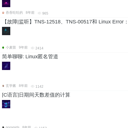
吞吞吐吐的
8年前
965
【故障|监听】TNS-12518、TNS-00517和 Linux Error：3
小麦苗
9年前
2414
简单聊聊: Linux匿名管道
玄学酱
8年前
1142
[C语言]日期间天数差值的计算
gorapids
8年前