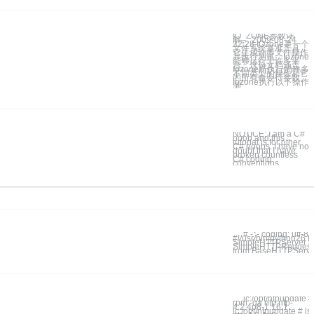
IO_ZONE参数详
解。 2009-08-24
22:28 IOzone是一个
文件系统基准工具，
它生成许多文件操作
并执行测试。Iozone
能够运行于许多平
台。这份文档涵盖
Iozone所执行的许多
不同类型的操作和它
的所有命令行参数。
Iozone执行以下操作
测
NOTICE: I am a C#
noob and this
tutorial is for other
C# noobs. I have no
doubt that I have
broken countless
C# coding
conventions
``` # -*- coding: utf-8 -
#!/usr/bin/python26 from
SimpleHTTPServer i
SimpleHTTPRequest
from BaseHTTPServe
``` lc:/opt/ntpupdate #
rpm -qa ntp ntp-
4.2.4p8-1.16.1
lc:/opt/ntpupdate # ls