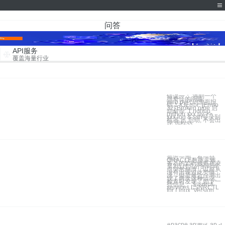
问答
API服务
覆盖海量行业
错误一： 遇到一个
很奇怪的问题,
web.py代码里面报
错 1 IOError: [Errno
32] Broken pipe 启
动命令: 1 nohup
python xxx.py >>
xxx.log & ssh登录到
机器上, 启动, 不会出
现 远程ss
最近一周，有一台
ORACLE数据库服
务器的监听服务在凌
晨2点过几分的时间
点突然崩溃，以前从
没有出现过此类情
况，但是最近一周出
现了两次这种情况,
检查时发现了如下一
些信息： $ lsnrctl
services LSNRCTL
for Linux: Version
Apache ab测试 ab -n 