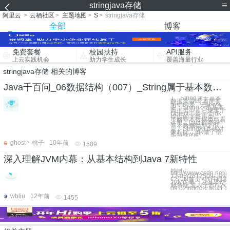
stringjava存储
阿里云
>
云栖社区
>
主题地图
>
S
>
stringjava存储
全部
博客
免费套餐
校园扶持
API服务
上云实践机会
助力学生成长
覆盖海量行业
stringjava存储 相关的博客
Java千百问_06数据结构（007）_String属于基本数据类型吗
1、String属于基本
数据类型吗 首先要
明确的是，在Java
中，String不是基本
数据类型，它继承于
Object，是一个jdk
提供的字符串类。
了解基本数据类型看
这里：java有哪8种
基本数据类型2 但
是，String和其他对
象相比，jdk做了很
多特殊的处
ghost丶桃子
10年前
1509
深入理解JVM内幕：从基本结构到Java 7新特性
转自：
http://www.csdn.net/a
12-05/2812509-Java
CSDN首页>软件研发
JVM内幕：从基本结构到
新特性 发表于2012-12
09:02|6064次阅读| 
wbliu
12年前
1455