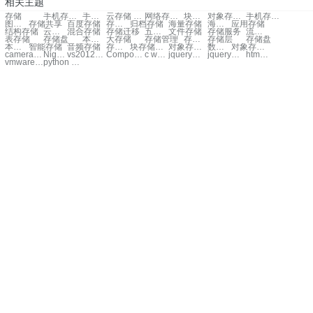
相关主题
存储
手机存储 系统存储
手机存储 内部存储
云存储 传统存储
网络存储 云存储
块存储 对象存储
对象存储 块存储
手机存储 内部存储空间
图片存储
存储共享
百度存储
存储系统
归档存储
海量存储
海量 存储
应用存储
结构存储
云端存储
混合存储
存储迁移
五大存储
文件存储
存储服务
流式存储
表存储
存储盘
本地存储
大存储
存储管理
存储价格
存储层
存储盘
本地存储
智能存储
音频存储
存储层
块存储与文件存储区别
对象存储 文件存储 区别
数据存储和内部存储
对象存储 对象存储
camera平台android
NightSailer
vs2012源代码vss
Composite
c word
jquery区域打印
jquery赋值input
html 滚动条 css
vmware11
python sqlite3