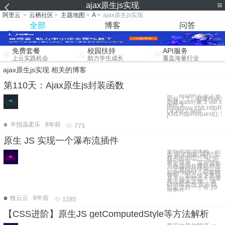
ajax原生js实现
阿里云
>
云栖社区
>
主题地图
>
A
>
ajax原生js实现
全部
博客
问答
免费套餐
校园扶持
API服务
上云实践机会
助力学生成长
覆盖海量行业
ajax原生js实现 相关的博客
第110天：Ajax原生js封装函数
一、Ajax的实现主要
部分： 1、创建Ajax对象
创建ajax对象 2 var xh
null; 3
if(window.XMLHttpRe
{ 4 xhr = new
XMLHttpRequest(); 5 
{
半指温柔乐
8年前
773
原生 JS 实现一个瀑布流插件
更好的阅读体验，点
击 原文地址 瀑布流
布局中的图片有一个
核心特点 —— 等宽
不定等高，瀑布流布
局在国内外网站都有
一定规模的使用，比
如pinterest、花瓣网
等等。那么接下来就
基于这个特点开始瀑
布流探索之旅。 基
础功能实现 首先我
们定义好一个有 20
张图片
牧云云
8年前
1285
【CSS进阶】原生JS getComputedStyle等方法解析
最近一直在研读