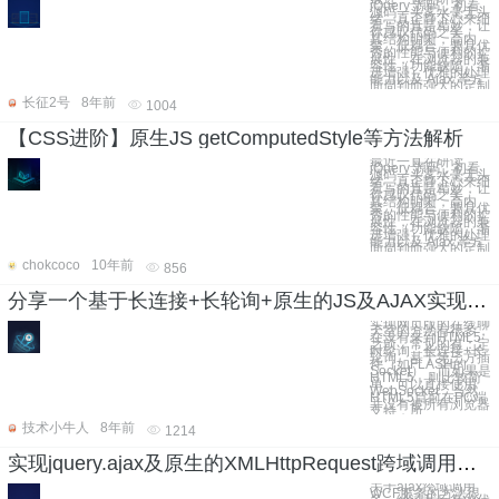
jQuery 源码，初看
源码一头雾水毫无头
绪，真正静下心来细
看写的真是精妙，让
你感叹代码之美。
其结构明晰，高内
聚、低耦合，兼具优
秀的性能与便利的扩
展性，在浏览器的兼
容性（功能缺陷、渐
进增强）优雅的处理
能力以及 Ajax 等方
面周到而强大的定制
长征2号
8年前
1004
【CSS进阶】原生JS getComputedStyle等方法解析
最近一直在研读
jQuery 源码，初看
源码一头雾水毫无头
绪，真正静下心来细
看写的真是精妙，让
你感叹代码之美。
其结构明晰，高内
聚、低耦合，兼具优
秀的性能与便利的扩
展性，在浏览器的兼
容性（功能缺陷、渐
进增强）优雅的处理
能力以及 Ajax 等方
面周到而强大的定制
chokcoco
10年前
856
分享一个基于长连接+长轮询+原生的JS及AJAX实现的多人在线即时交流聊天室
实现网页版的在线聊
天室的方法有很多，
在没有来到HTML5
之前，常见的有：定
时轮询、长连接+长
轮询、基于第三方插
件（如FLASH的
Socket），而如果是
HTML5，则比较简
单，可以直接使用
WebSocket，当然
HTML5目前在PC端
并没有被所有浏览器
支持，所
技术小牛人
8年前
1214
实现jquery.ajax及原生的XMLHttpRequest跨域调用WCF服务的方法
关于ajax跨域调用
WCF服务的方法很