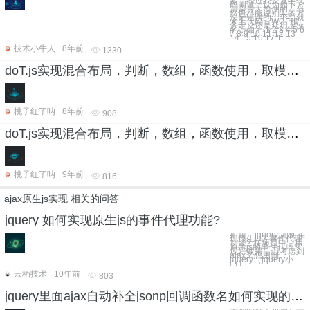
多，经过我反复的代
码测试，认为如下方
法是最为简便的，当
然也不能说别人的方
法是错误的，下面就
来上代码，WCF服
务定义还是延用上次
的，如： 1 2 3 4 5 6
7 8 9 10 11 12 13
14 15 16 17 1
技术小牛人
8年前
1330
doT.js实现混合布局，判断，数组，函数使用，取模，数组嵌套
桃子红了呐
8年前
908
doT.js实现混合布局，判断，数组，函数使用，取模，数组嵌套
桃子红了呐
9年前
816
ajax原生js实现 相关的问答
jquery 如何实现原生js的事件代理功能?
如题，jquery 如何实
现原生js的事件代理
功能? 在项目中，用
原生js的事件代理实
现好效果，但考虑到
ajax又想用到
jquery（jquery小
白）
云栖技术
10年前
803
jquery里面ajax自动补全jsonp回调函数名如何实现的以及jq使用了哪些http方法？