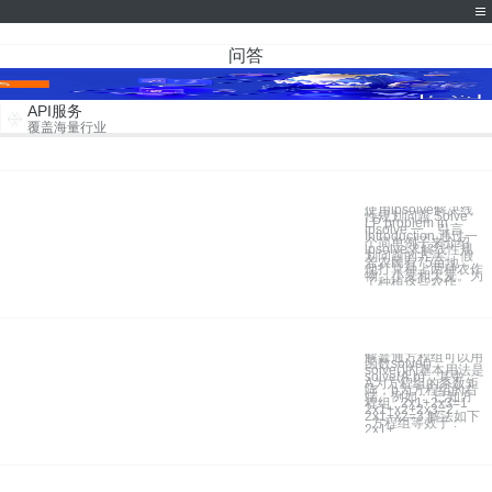
问答
API服务
覆盖海量行业
使用lpsolve解决线
性规划问题 Solve
LP problem in
lpsolve 一、引言
Introduction 通过一
个简单例子来介绍
lpsolve求解线性规
划问题的方法。 假
若农民有75亩地，
他打算种上两种农作
物：小麦和大麦。为
了种植这些农作
解普通方程组可以用
函数solve()，
solve()的基本用法是
solve(A,b)，其中，
A为方程组的系数矩
阵，b为方程组的右
端。例如： 已知方
程组 : 2x1+2x3=1
2x1+x2+2x3=2
2x1+x2=3 解法如下
: 方程组等效于 :
2x1+