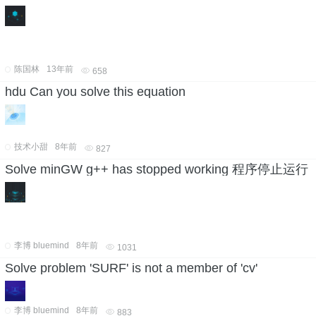
陈国林
13年前
658
hdu Can you solve this equation
技术小甜
8年前
827
Solve minGW g++ has stopped working 程序停止运行
李博 bluemind
8年前
1031
Solve problem 'SURF' is not a member of 'cv'
李博 bluemind
8年前
883