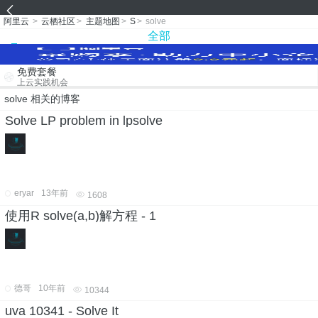
阿里云
>
云栖社区
>
主题地图
>
S
>
solve
全部
免费套餐
上云实践机会
solve 相关的博客
Solve LP problem in lpsolve
eryar
13年前
1608
使用R solve(a,b)解方程 - 1
德哥
10年前
10344
uva 10341 - Solve It