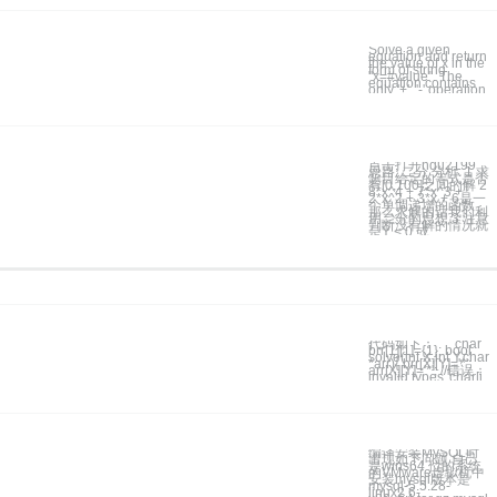
Solve a given
equation and return
the value of x in the
form of string
"x=#value". The
equation contains
only '+', '-' operation,
点击打开hdu2199
思路: 二分 分析: 1 求
题目给定的等式是否
有[0,100]之间的解 2
8*x^4 + 7*x^3 +
2*x^2 + 3*x + 6是一
个单调递增的函数，
那么求解的话我们利
用二分的思想 3 注意
判断没有解的情况就
是Y < 0 或
代码如下： ``` char
brr[1][1]={1}; bool
solve(int X,int Y,char
*arr){ brr[X][Y]='*';
arr[X][Y]='*'; //错误：
invalid types 'char[i
编译安装MySQL时
出现如下问题 自己
是wins64 位的系统
的VMware虚拟机中
安装mysql版本是
mysql-5.5.28-
linux2.6-