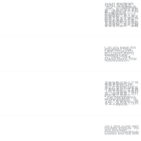
点击打开链接uva
10341 题目意思：
给定一个函数的表
达式，然后给定系数
值，要我们求出未知
数x 解题思路： 1:
由函数的性质可知，
如果有解，那么将区
间两个点带入求出的
数值的乘积为负数。
首先先判断这个函数
是否有解，如果无解
直接返回输出，有解
Can you solve this
equation? Time
Limit: 2000/1000
MS (Java/Others)
Memory Limit:
32768/32768 K
(Java/Others) Total
Submission(s)
之前在机子装了个很
早版本的MinGW，
苦于不支持c++11，
所以打算卸载掉安装
个新版本的。可是网
上找了很多版本装好
后，编译成功，运行
的时候总是弹出
*.exe has stopped
working的错误，试
了好几个都不行，很
苦恼，最后终于找到
了一个64位的
SIFT and SURF were
nonfree module. You
add #include
<opencv2/nonfree/no
header and link with